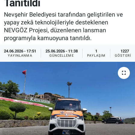
Tanıtıldı
Sağlık
İlan - Duyuru- Mesaj
İlan - Duyuru- Mesaj
Nevşehir Belediyesi tarafından geliştirilen ve
yapay zekâ teknolojileriyle desteklenen
Yerel
Türkiye Gündemi
Türkiye Gündemi
NEVGÖZ Projesi, düzenlenen lansman
programıyla kamuoyuna tanıtıldı.
Genel
Sizden Gelenler
Sizden Gelenler
24.06.2026 - 17:51
25.06.2026 - 11:38
1
1227
YAYINLANMA
GÜNCELLEME
PAYLAŞIM
GÖSTERIM
Asayiş
Yaşam
Sağlık
Eğitim
Kültür
3.Sayfa
Medya