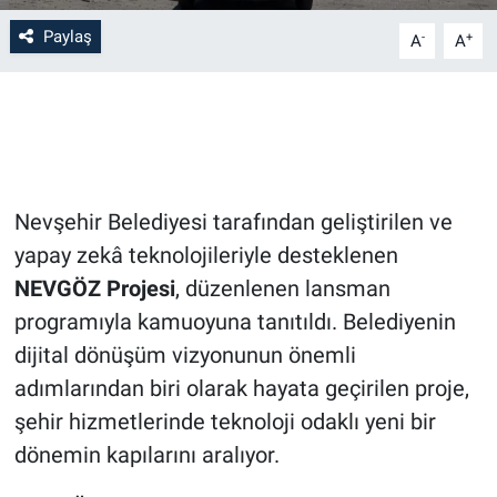
Paylaş
-
+
A
A
Bilim-Tek
Teknoloji
Röportaj
Nevşehir Belediyesi tarafından geliştirilen ve
Kayseri
yapay zekâ teknolojileriyle desteklenen
Niğde
NEVGÖZ Projesi
, düzenlenen lansman
programıyla kamuoyuna tanıtıldı. Belediyenin
Aksaray
dijital dönüşüm vizyonunun önemli
adımlarından biri olarak hayata geçirilen proje,
Kırşehir
şehir hizmetlerinde teknoloji odaklı yeni bir
Yerel
dönemin kapılarını aralıyor.