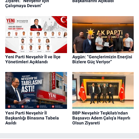
Ziyaret: “Nevşehir İçin
Başkanlarını Açıkladı
Çalışmaya Devam”
Yeni Parti Nevşehir İl ve İlçe
Aygün: “Gençlerimizin Enerjisi
Yönetimleri Açıklandı
Bizlere Güç Veriyor”
Yeni Parti Nevşehir İl
BBP Nevşehir Teşkilatı'ndan
Başkanlığı Binasına Tabela
Başsavcı Adem Çalış'a Hayırlı
Asıldı
Olsun Ziyareti