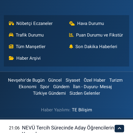
Nöbetçi Eczaneler
Hava Durumu
Trafik Durumu
Puan Durumu ve Fikstür
Tüm Manşetler
Son Dakika Haberleri
Haber Arşivi
Nevşehir'de Bugün
Güncel
Siyaset
Özel Haber
Turizm
Ekonomi
Spor
Gündem
İlan - Duyuru- Mesaj
Türkiye Gündemi
Sizden Gelenler
Haber Yazılımı:
TE Bilişim
NEVÜ Tercih Sürecinde Aday Öğrencilerin
21:06