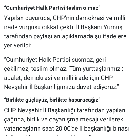
Genel
“Cumhuriyet Halk Partisi teslim olmaz”
Yapılan duyuruda, CHP’nin demokrasi ve milli
Asayiş
irade vurgusu dikkat çekti. İl Başkanı Yumuş
Kültür - Sanat
tarafından paylaşılan açıklamada şu ifadelere
yer verildi:
Politika
“Cumhuriyet Halk Partisi susmaz, geri
Magazin
çekilmez, teslim olmaz. Tüm yurttaşlarımızı;
adalet, demokrasi ve milli irade için CHP
Çevre
Nevşehir İl Başkanlığımıza davet ediyoruz.”
Haberde İnsan
“Birlikte güçlüyüz, birlikte başaracağız”
CHP Nevşehir İl Başkanlığı tarafından yapılan
çağrıda, birlik ve dayanışma mesajı verilerek
vatandaşların saat 20.00’de il başkanlığı binası