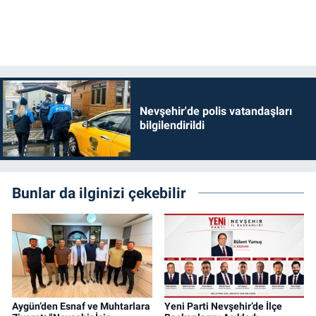
Nevşehir'de polis vatandaşları
bilgilendirildi
Bunlar da ilginizi çekebilir
Aygün’den Esnaf ve Muhtarlara
Yeni Parti Nevşehir’de İlçe