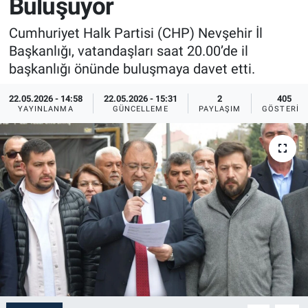
Buluşuyor
Sağlık
İlan - Duyuru- Mesaj
İlan - Duyuru- Mesaj
Cumhuriyet Halk Partisi (CHP) Nevşehir İl
Başkanlığı, vatandaşları saat 20.00’de il
Yerel
Türkiye Gündemi
Türkiye Gündemi
başkanlığı önünde buluşmaya davet etti.
Genel
Sizden Gelenler
Sizden Gelenler
22.05.2026 - 14:58
22.05.2026 - 15:31
2
405
YAYINLANMA
GÜNCELLEME
PAYLAŞIM
GÖSTERIM
Asayiş
Yaşam
Sağlık
Eğitim
Kültür
3.Sayfa
Medya