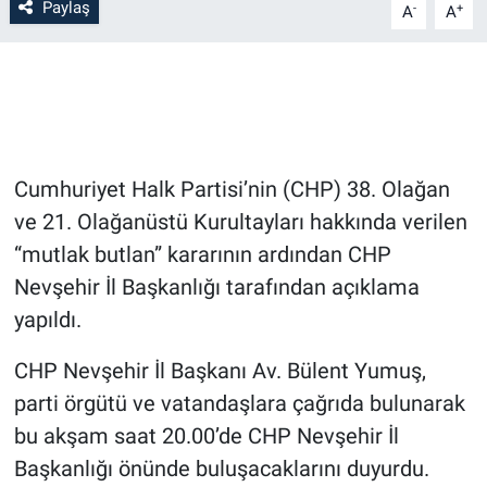
Paylaş
-
+
A
A
Bilim-Tek
Teknoloji
Röportaj
Cumhuriyet Halk Partisi’nin (CHP) 38. Olağan
Kayseri
ve 21. Olağanüstü Kurultayları hakkında verilen
“mutlak butlan” kararının ardından CHP
Niğde
Nevşehir İl Başkanlığı tarafından açıklama
yapıldı.
Aksaray
CHP Nevşehir İl Başkanı Av. Bülent Yumuş,
Kırşehir
parti örgütü ve vatandaşlara çağrıda bulunarak
bu akşam saat 20.00’de CHP Nevşehir İl
Yerel
Başkanlığı önünde buluşacaklarını duyurdu.