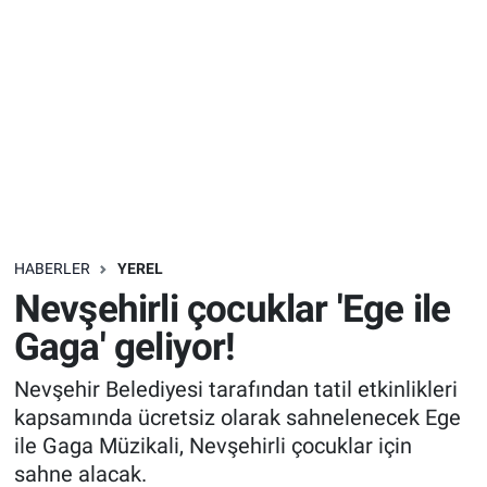
Sağlık
İlan - Duyuru- Mesaj
İlan - Duyuru- Mesaj
Yerel
Türkiye Gündemi
Türkiye Gündemi
Genel
Sizden Gelenler
Sizden Gelenler
Asayiş
Yaşam
Sağlık
HABERLER
YEREL
Nevşehirli çocuklar 'Ege ile
Eğitim
Gaga' geliyor!
Kültür
Nevşehir Belediyesi tarafından tatil etkinlikleri
kapsamında ücretsiz olarak sahnelenecek Ege
3.Sayfa
ile Gaga Müzikali, Nevşehirli çocuklar için
sahne alacak.
Medya