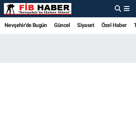
Foto Galeri
Nevşehir'de Bugün
Nevşehir'de Bugün
Nevşehir'de Bugün
Nöbetçi Eczaneler
Nevşehir'de Bugün
Güncel
Siyaset
Özel Haber
Video
Güncel
Güncel
Güncel
Hava Durumu
Yazarlar
Siyaset
Siyaset
Siyaset
Trafik Durumu
Özel Haber
Özel Haber
Özel Haber
Süper Lig Puan Durumu ve Fikstür
Turizm
Turizm
Turizm
Tüm Manşetler
Ekonomi
Ekonomi
Ekonomi
Son Dakika Haberleri
Spor
Spor
Spor
Haber Arşivi
Yaşam
Gündem
Gündem