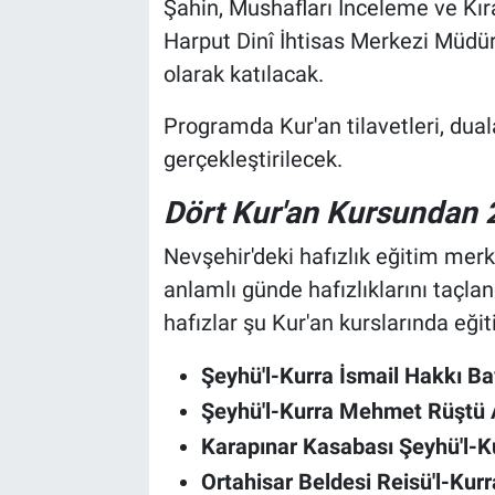
Şahin, Mushafları İnceleme ve Kır
Harput Dinî İhtisas Merkezi Müdür
olarak katılacak.
Programda Kur'an tilavetleri, duala
gerçekleştirilecek.
Dört Kur'an Kursundan 
Nevşehir'deki hafızlık eğitim mer
anlamlı günde hafızlıklarını taçla
hafızlar şu Kur'an kurslarında eği
Şeyhü'l-Kurra İsmail Hakkı Ba
Şeyhü'l-Kurra Mehmet Rüştü A
Karapınar Kasabası Şeyhü'l-Ku
Ortahisar Beldesi Reisü'l-Ku