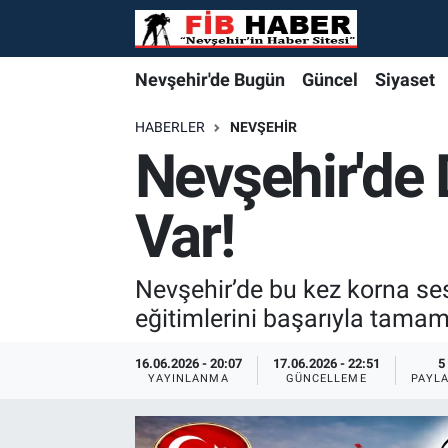
Foto Galeri
Nevşehir'de Bugün
Nevşehir'de Bugün
Nevşehir'de Bugün
Nöbetçi Eczaneler
Nevşehir'de Bugün
Güncel
Siyaset
Video
Güncel
Güncel
Güncel
Hava Durumu
HABERLER
NEVŞEHIR
Nevşehir'de 
Yazarlar
Siyaset
Siyaset
Siyaset
Trafik Durumu
Var!
Özel Haber
Özel Haber
Özel Haber
Süper Lig Puan Durumu ve Fikstür
Turizm
Turizm
Turizm
Tüm Manşetler
Nevşehir’de bu kez korna sesl
eğitimlerini başarıyla tamam
Ekonomi
Ekonomi
Ekonomi
Son Dakika Haberleri
16.06.2026 - 20:07
17.06.2026 - 22:51
5
YAYINLANMA
GÜNCELLEME
PAYL
Spor
Spor
Spor
Haber Arşivi
Yaşam
Gündem
Gündem