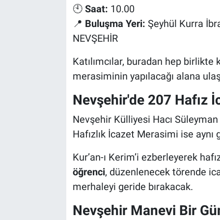
🕙
Saat:
10.00
📍
Buluşma Yeri:
Şeyhül Kurra İbr
NEVŞEHİR
Katılımcılar, buradan hep birlikte
merasiminin yapılacağı alana ula
Nevşehir'de 207 Hafız İ
Nevşehir Külliyesi Hacı Süleyman 
Hafızlık İcazet Merasimi ise aynı
Kur’an-ı Kerim’i ezberleyerek hafı
öğrenci
, düzenlenecek törende ica
merhaleyi geride bırakacak.
Nevşehir Manevi Bir Gü