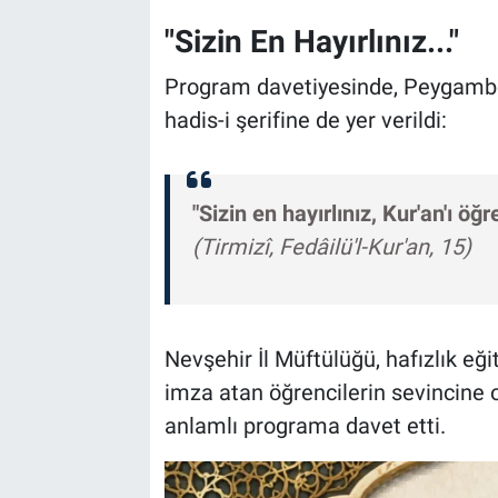
"Sizin En Hayırlınız..."
Program davetiyesinde, Peygambe
hadis-i şerifine de yer verildi:
"Sizin en hayırlınız, Kur'an'ı öğ
(Tirmizî, Fedâilü'l-Kur'an, 15)
Nevşehir İl Müftülüğü, hafızlık eğ
imza atan öğrencilerin sevincine 
anlamlı programa davet etti.