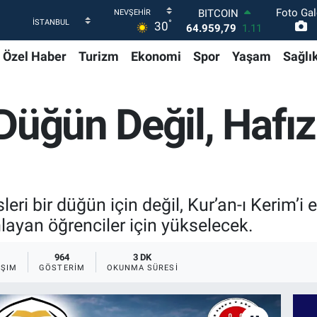
Foto Gal
DOLAR
°
30
47,7436
0.18
EURO
Özel Haber
Turizm
Ekonomi
Spor
Yaşam
Sağlı
55,2510
0.32
STERLİN
64,4811
0.38
GRAM ALTIN
Düğün Değil, Hafı
6660.55
0.03
BİST100
13.779
-14
BITCOIN
64.959,79
1.11
eri bir düğün için değil, Kur’an-ı Kerim’i 
layan öğrenciler için yükselecek.
964
3 DK
AŞIM
GÖSTERIM
OKUNMA SÜRESI