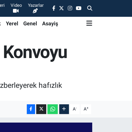
eri
Video
Yazarlar
k
Yerel
Genel
Asayiş
z Konvoyu
ezberleyerek hafızlık
-
+
A
A