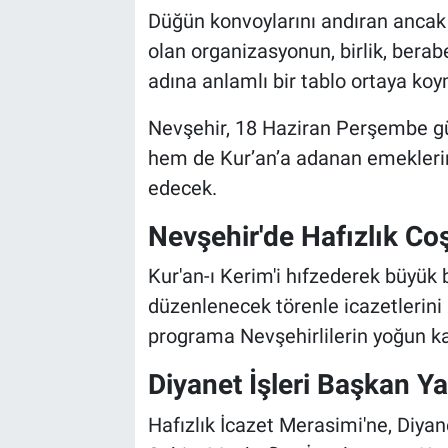
Düğün konvoylarını andıran ancak 
olan organizasyonun, birlik, berab
adına anlamlı bir tablo ortaya koy
Nevşehir, 18 Haziran Perşembe gü
hem de Kur’an’a adanan emeklerin t
edecek.
Nevşehir'de Hafızlık C
Kur'an-ı Kerim'i hıfzederek büyük 
düzenlenecek törenle icazetlerini
programa Nevşehirlilerin yoğun ka
Diyanet İşleri Başkan Y
Hafızlık İcazet Merasimi'ne, Diya