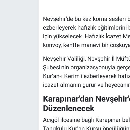
Bilim-Tek
Nevşehir’de bu kez korna sesleri bi
ezberleyerek hafızlık eğitimlerini
Teknoloji
için yükselecek. Hafızlık İcazet 
Röportaj
konvoy, kentte manevi bir coşkuy
Nevşehir Valiliği, Nevşehir İl Müf
Kayseri
Şubesi'nin organizasyonuyla gerçek
Niğde
Kur’an-ı Kerim’i ezberleyerek hafı
icazet almanın gurur ve heyecanı
Aksaray
Karapınar'dan Nevşehir'
Kırşehir
Düzenlenecek
Yerel
Acıgöl ilçesine bağlı Karapınar b
Tanrıkulu Kur’an Kursu öncülüğünd