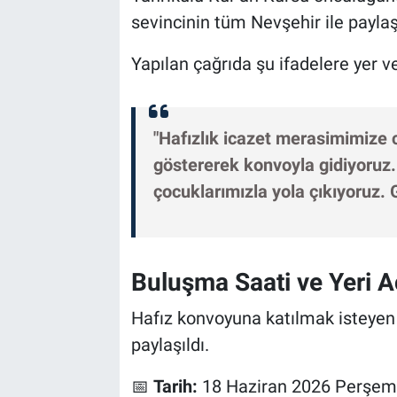
Genel
sevincinin tüm Nevşehir ile paylaş
Asayiş
Yapılan çağrıda şu ifadelere yer ver
Kültür - Sanat
"Hafızlık icazet merasimimize 
Politika
göstererek konvoyla gidiyoruz. 
Magazin
çocuklarımızla yola çıkıyoruz. G
Çevre
Buluşma Saati ve Yeri A
Haberde İnsan
Hafız konvoyuna katılmak isteyen 
paylaşıldı.
📅
Tarih:
18 Haziran 2026 Perşe