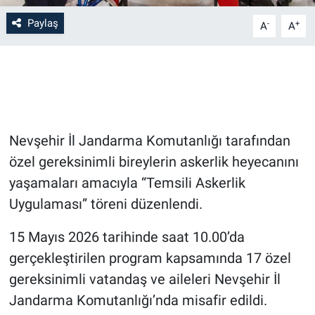
Paylaş
-
+
A
A
Bilim-Tek
Teknoloji
Röportaj
Nevşehir İl Jandarma Komutanlığı tarafından
Kayseri
özel gereksinimli bireylerin askerlik heyecanını
Niğde
yaşamaları amacıyla “Temsili Askerlik
Uygulaması” töreni düzenlendi.
Aksaray
15 Mayıs 2026 tarihinde saat 10.00’da
Kırşehir
gerçekleştirilen program kapsamında 17 özel
gereksinimli vatandaş ve aileleri Nevşehir İl
Yerel
Jandarma Komutanlığı’nda misafir edildi.