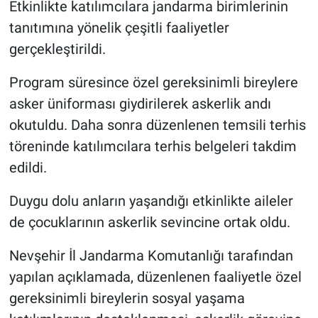
Etkinlikte katılımcılara jandarma birimlerinin
Genel
tanıtımına yönelik çeşitli faaliyetler
Asayiş
gerçekleştirildi.
Kültür - Sanat
Program süresince özel gereksinimli bireylere
asker üniforması giydirilerek askerlik andı
Politika
okutuldu. Daha sonra düzenlenen temsili terhis
töreninde katılımcılara terhis belgeleri takdim
Magazin
edildi.
Çevre
Duygu dolu anların yaşandığı etkinlikte aileler
de çocuklarının askerlik sevincine ortak oldu.
Haberde İnsan
Nevşehir İl Jandarma Komutanlığı tarafından
yapılan açıklamada, düzenlenen faaliyetle özel
gereksinimli bireylerin sosyal yaşama