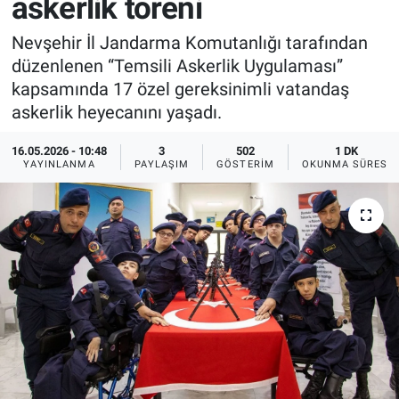
askerlik töreni
Sağlık
İlan - Duyuru- Mesaj
İlan - Duyuru- Mesaj
Nevşehir İl Jandarma Komutanlığı tarafından
düzenlenen “Temsili Askerlik Uygulaması”
Yerel
Türkiye Gündemi
Türkiye Gündemi
kapsamında 17 özel gereksinimli vatandaş
askerlik heyecanını yaşadı.
Genel
Sizden Gelenler
Sizden Gelenler
16.05.2026 - 10:48
3
502
1 DK
YAYINLANMA
PAYLAŞIM
GÖSTERIM
OKUNMA SÜRESI
Asayiş
Yaşam
Sağlık
Eğitim
Kültür
3.Sayfa
Medya