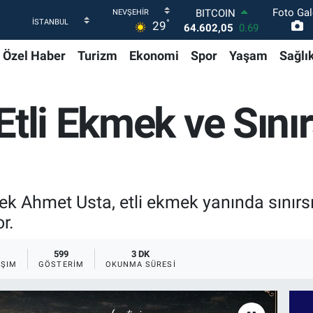
Foto Gal
DOLAR
°
29
47,6006
0.06
EURO
Özel Haber
Turizm
Ekonomi
Spor
Yaşam
Sağlı
55,0250
0.02
STERLİN
64,2398
0.2
GRAM ALTIN
Etli Ekmek ve Sınır
6513.94
0.32
BİST100
13.768
48
BITCOIN
64.602,05
0.69
ek Ahmet Usta, etli ekmek yanında sınırs
r.
599
3 DK
AŞIM
GÖSTERIM
OKUNMA SÜRESI