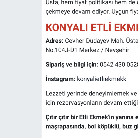
Usta, hem fiyat politikası hem de 
çekmeye devam ediyor. Uygun fiyatl
KONYALI ETLİ EKM
Adres:
Cevher Dudayev Mah. Üstad 
No:104J-D1 Merkez / Nevşehir
Sipariş ve bilgi için:
0542 430 052
İnstagram:
konyalietliekmekk
Lezzeti yerinde deneyimlemek ve
için rezervasyonların devam ettiği b
Çıtır çıtır bir Etli Ekmek'in yanına
maşrapasında, bol köpüklü, buz gi