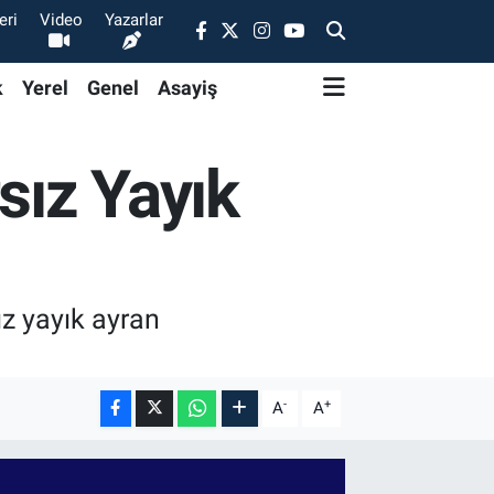
eri
Video
Yazarlar
k
Yerel
Genel
Asayiş
sız Yayık
ız yayık ayran
-
+
A
A