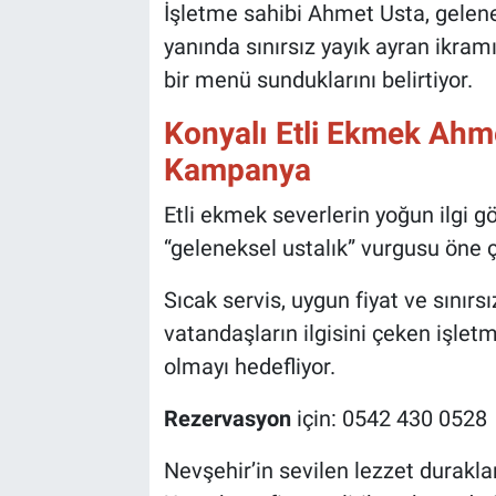
Genel
İşletme sahibi Ahmet Usta, gelenek
yanında sınırsız yayık ayran ikram
Asayiş
bir menü sunduklarını belirtiyor.
Kültür - Sanat
Konyalı Etli Ekmek Ahm
Kampanya
Politika
Etli ekmek severlerin yoğun ilgi gö
Magazin
“geleneksel ustalık” vurgusu öne ç
Çevre
Sıcak servis, uygun fiyat ve sınır
vatandaşların ilgisini çeken işletm
Haberde İnsan
olmayı hedefliyor.
Rezervasyon
için: 0542 430 0528
Nevşehir’in sevilen lezzet durakla