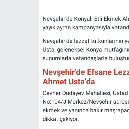
Bilim-Tek
Nevşehir’de Konyalı Etli Ekmek Ah
yayık ayran kampanyasıyla vatanda
Teknoloji
Nevşehir’de lezzet tutkunlarının 
Röportaj
Usta, geleneksel Konya mutfağının
sunumlarla vatandaşlarla buluştur
Kayseri
Nevşehir’de Efsane Lezze
Niğde
Ahmet Usta’da
Aksaray
Cevher Dudayev Mahallesi, Ustad N
No:104/J Merkez/Nevşehir adresinde
Kırşehir
ekmek ve yanında bakır maşrapada 
Yerel
dikkat çekiyor.