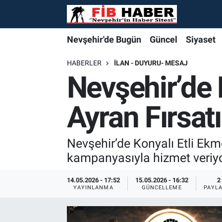
Foto Galeri
Nevşehir'de Bugün
Nevşehir'de Bugün
Nevşehir'de Bugün
Nöbetçi Eczaneler
Nevşehir'de Bugün
Güncel
Siyaset
Video
Güncel
Güncel
Güncel
Hava Durumu
HABERLER
İLAN - DUYURU- MESAJ
Nevşehir’de 
Yazarlar
Siyaset
Siyaset
Siyaset
Trafik Durumu
Ayran Fırsatı
Özel Haber
Özel Haber
Özel Haber
Süper Lig Puan Durumu ve Fikstür
Turizm
Turizm
Turizm
Tüm Manşetler
Nevşehir’de Konyalı Etli Ekm
kampanyasıyla hizmet veriyo
Ekonomi
Ekonomi
Ekonomi
Son Dakika Haberleri
14.05.2026 - 17:52
15.05.2026 - 16:32
2
YAYINLANMA
GÜNCELLEME
PAYL
Spor
Spor
Spor
Haber Arşivi
Yaşam
Gündem
Gündem