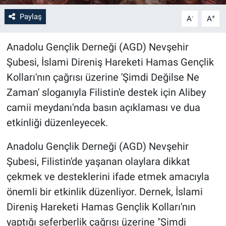
Paylaş
-
+
A
A
Bilim-Tek
Anadolu Gençlik Derneği (AGD) Nevşehir
Teknoloji
Şubesi, İslami Direniş Hareketi Hamas Gençlik
Röportaj
Kolları'nın çağrısı üzerine 'Şimdi Değilse Ne
Zaman' sloganıyla Filistin'e destek için Alibey
Kayseri
camii meydanı'nda basın açıklaması ve dua
etkinliği düzenleyecek.
Niğde
Anadolu Gençlik Derneği (AGD) Nevşehir
Aksaray
Şubesi, Filistin'de yaşanan olaylara dikkat
çekmek ve desteklerini ifade etmek amacıyla
Kırşehir
önemli bir etkinlik düzenliyor. Dernek, İslami
Yerel
Direniş Hareketi Hamas Gençlik Kolları'nın
yaptığı seferberlik çağrısı üzerine "Şimdi