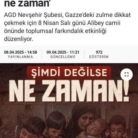
ne zaman'
Sağlık
İlan - Duyuru- Mesaj
İlan - Duyuru- Mesaj
AGD Nevşehir Şubesi, Gazze'deki zulme dikkat
çekmek için 8 Nisan Salı günü Alibey camii
Yerel
Türkiye Gündemi
Türkiye Gündemi
önünde toplumsal farkındalık etkinliği
düzenliyor.
Genel
Sizden Gelenler
Sizden Gelenler
08.04.2025 - 14:58
09.04.2025 - 11:21
972
YAYINLANMA
GÜNCELLEME
GÖSTERIM
Asayiş
Yaşam
Sağlık
Eğitim
Kültür
3.Sayfa
Medya