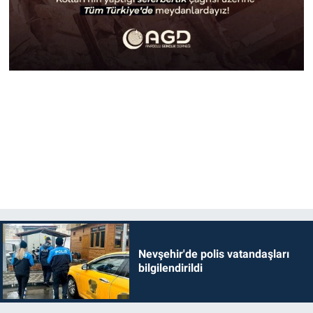
Nevşehir'de polis vatandaşları
bilgilendirildi