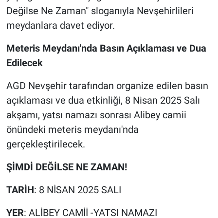
Genel
Değilse Ne Zaman" sloganıyla Nevşehirlileri
meydanlara davet ediyor.
Asayiş
Meteris Meydanı'nda Basın Açıklaması ve Dua
Kültür - Sanat
Edilecek
Politika
AGD Nevşehir tarafından organize edilen basın
açıklaması ve dua etkinliği, 8 Nisan 2025 Salı
Magazin
akşamı, yatsı namazı sonrası Alibey camii
Çevre
önündeki meteris meydanı'nda
gerçekleştirilecek.
Haberde İnsan
ŞİMDİ DEĞİLSE NE ZAMAN!
TARİH
: 8 NİSAN 2025 SALI
YER
: ALİBEY CAMİİ -YATSI NAMAZI