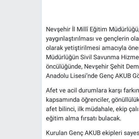
Bilim-Tek
Nevşehir İl Millî Eğitim Müdürlüğü,
Teknoloji
yaygınlaştırılması ve gençlerin olas
Röportaj
olarak yetiştirilmesi amacıyla öne
Müdürlüğün Sivil Savunma Hizmetl
Kayseri
öncülüğünde, Nevşehir Şehit Deme
Anadolu Lisesi’nde Genç AKUB Gön
Niğde
Afet ve acil durumlara karşı fark
Aksaray
kapsamında öğrenciler, gönüllülük 
afet bilinci, ilk müdahale, ekip ça
Kırşehir
eğitim alma fırsatı bulacak.
Yerel
Kurulan Genç AKUB ekipleri sayesi