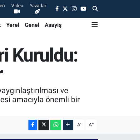
eri
Video
Yazarlar
k
Yerel
Genel
Asayiş
i Kuruldu:
r
yaygınlaştırılması ve
lmesi amacıyla önemli bir
-
+
A
A