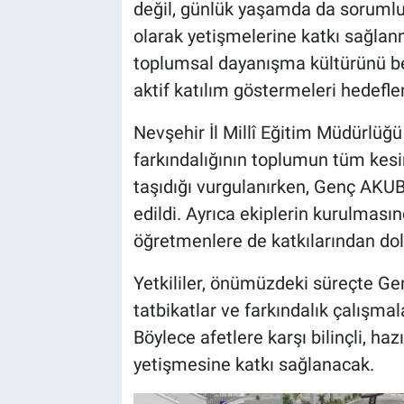
Genel
değil, günlük yaşamda da sorumluluk
olarak yetişmelerine katkı sağla
Asayiş
toplumsal dayanışma kültürünü be
aktif katılım göstermeleri hedeflen
Kültür - Sanat
Nevşehir İl Millî Eğitim Müdürlüğü
Politika
farkındalığının toplumun tüm kes
taşıdığı vurgulanırken, Genç AKUB
Magazin
edildi. Ayrıca ekiplerin kurulması
Çevre
öğretmenlere de katkılarından dola
Yetkililer, önümüzdeki süreçte Gen
Haberde İnsan
tatbikatlar ve farkındalık çalışmala
Böylece afetlere karşı bilinçli, haz
yetişmesine katkı sağlanacak.