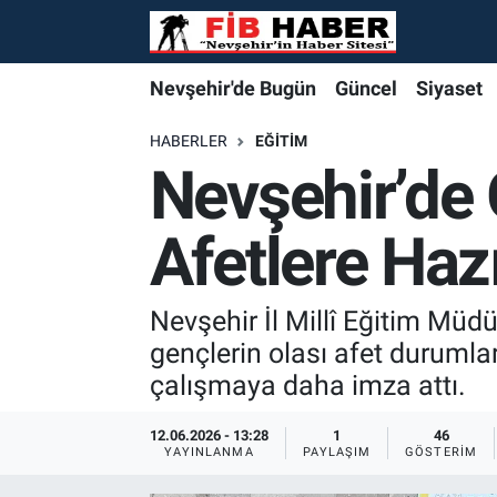
Foto Galeri
Nevşehir'de Bugün
Nevşehir'de Bugün
Nevşehir'de Bugün
Nöbetçi Eczaneler
Nevşehir'de Bugün
Güncel
Siyaset
Video
Güncel
Güncel
Güncel
Hava Durumu
HABERLER
EĞITIM
Nevşehir’de 
Yazarlar
Siyaset
Siyaset
Siyaset
Trafik Durumu
Afetlere Hazı
Özel Haber
Özel Haber
Özel Haber
Süper Lig Puan Durumu ve Fikstür
Turizm
Turizm
Turizm
Tüm Manşetler
Nevşehir İl Millî Eğitim Müdü
gençlerin olası afet durumları
Ekonomi
Ekonomi
Ekonomi
Son Dakika Haberleri
çalışmaya daha imza attı.
Spor
Spor
Spor
Haber Arşivi
12.06.2026 - 13:28
1
46
YAYINLANMA
PAYLAŞIM
GÖSTERIM
Yaşam
Gündem
Gündem