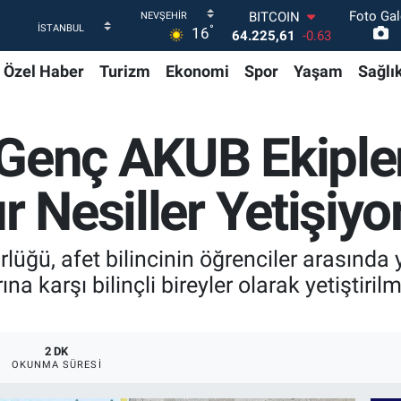
Foto Gal
DOLAR
°
16
47,7143
0.16
EURO
Özel Haber
Turizm
Ekonomi
Spor
Yaşam
Sağlı
55,0317
-0.02
STERLİN
64,2463
0.07
GRAM ALTIN
Genç AKUB Ekipler
6510.40
0.45
BİST100
13.799
70
r Nesiller Yetişiyo
BITCOIN
64.225,61
-0.63
rlüğü, afet bilincinin öğrenciler arasında 
na karşı bilinçli bireyler olarak yetiştiri
2 DK
OKUNMA SÜRESI