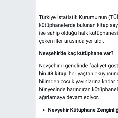
Bilim-Tek
Türkiye İstatistik Kurumu'nun (TÜİK
kütüphanelerde bulunan kitap sayı
Teknoloji
ise sahip olduğu halk kütüphanesi 
Röportaj
çeken iller arasında yer aldı.
Nevşehir'de kaç kütüphane var?
Kayseri
Nevşehir il genelinde faaliyet gö
Niğde
bin 43 kitap
, her yaştan okuyucun
Aksaray
bilimden çocuk yayınlarına kadar g
bünyesinde barındıran kütüphanele
Kırşehir
ağırlamaya devam ediyor.
Yerel
Nevşehir Kütüphane Zenginliğ