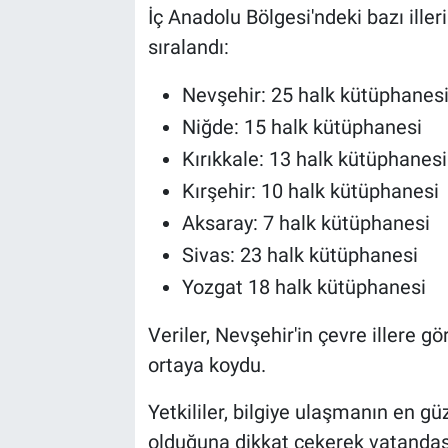
Genel
İç Anadolu Bölgesi'ndeki bazı iller
sıralandı:
Asayiş
Nevşehir: 25 halk kütüphanes
Kültür - Sanat
Niğde: 15 halk kütüphanesi
Kırıkkale: 13 halk kütüphanesi
Politika
Kırşehir: 10 halk kütüphanesi
Magazin
Aksaray: 7 halk kütüphanesi
Sivas: 23 halk kütüphanesi
Çevre
Yozgat 18 halk kütüphanesi
Haberde İnsan
Veriler, Nevşehir'in çevre illere g
ortaya koydu.
Yetkililer, bilgiye ulaşmanın en gü
olduğuna dikkat çekerek vatandaş