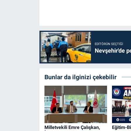
EDITÖRÜN SEÇTIĞI
Nevşehir'de po
Bunlar da ilginizi çekebilir
Milletvekili Emre Çalışkan,
Eğitim-B