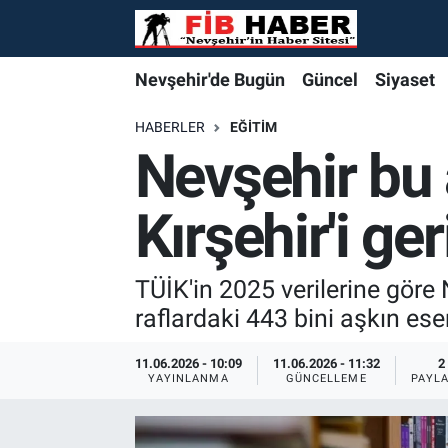
Foto Galeri
Nevşehir'de Bugün
Nevşehir'de Bugün
Nevşehir'de Bugün
Nöbetçi Eczaneler
Nevşehir'de Bugün
Güncel
Siyaset
Video
Güncel
Güncel
Güncel
Hava Durumu
HABERLER
EĞITIM
Nevşehir bu 
Yazarlar
Siyaset
Siyaset
Siyaset
Trafik Durumu
Kırşehir'i ger
Özel Haber
Özel Haber
Özel Haber
Süper Lig Puan Durumu ve Fikstür
Turizm
Turizm
Turizm
Tüm Manşetler
TÜİK'in 2025 verilerine göre 
raflardaki 443 bini aşkın eser
Ekonomi
Ekonomi
Ekonomi
Son Dakika Haberleri
11.06.2026 - 10:09
11.06.2026 - 11:32
2
YAYINLANMA
GÜNCELLEME
PAYL
Spor
Spor
Spor
Haber Arşivi
Yaşam
Gündem
Gündem