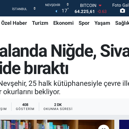
Foto Gal
DOLAR
°
17
47,6704
0
EURO
Özel Haber
Turizm
Ekonomi
Spor
Yaşam
Sağlı
55,0406
-0.08
STERLİN
64,2143
0
GRAM ALTIN
alanda Niğde, Siv
6510.40
0.45
BİST100
13.799
70
ide bıraktı
BITCOIN
64.225,61
-0.63
Nevşehir, 25 halk kütüphanesiyle çevre il
 okurlarını bekliyor.
408
2 DK
AŞIM
GÖSTERIM
OKUNMA SÜRESI