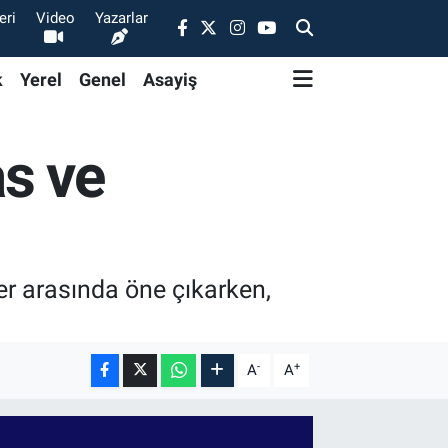
eri
Video
Yazarlar
k
Yerel
Genel
Asayiş
as ve
ler arasında öne çıkarken,
-
+
A
A