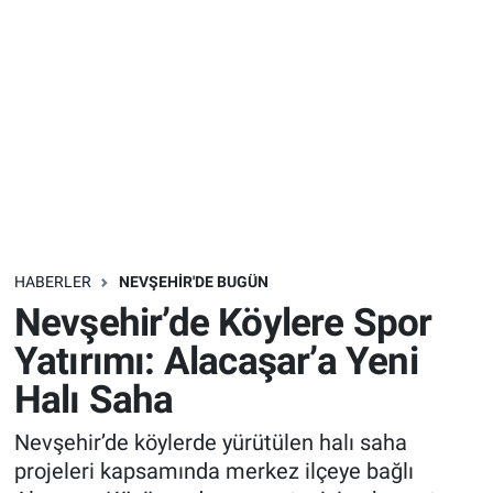
Sağlık
İlan - Duyuru- Mesaj
İlan - Duyuru- Mesaj
Yerel
Türkiye Gündemi
Türkiye Gündemi
Genel
Sizden Gelenler
Sizden Gelenler
Asayiş
Yaşam
Sağlık
HABERLER
NEVŞEHIR'DE BUGÜN
Nevşehir’de Köylere Spor
Eğitim
Yatırımı: Alacaşar’a Yeni
Kültür
Halı Saha
3.Sayfa
Nevşehir’de köylerde yürütülen halı saha
projeleri kapsamında merkez ilçeye bağlı
Medya