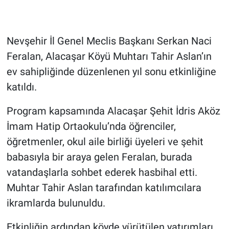
Genel
Asayiş
Nevşehir İl Genel Meclis Başkanı Serkan Naci
Feralan, Alacaşar Köyü Muhtarı Tahir Aslan’ın
Kültür - Sanat
ev sahipliğinde düzenlenen yıl sonu etkinliğine
Politika
katıldı.
Magazin
Program kapsamında Alacaşar Şehit İdris Aköz
İmam Hatip Ortaokulu’nda öğrenciler,
Çevre
öğretmenler, okul aile birliği üyeleri ve şehit
babasıyla bir araya gelen Feralan, burada
Haberde İnsan
vatandaşlarla sohbet ederek hasbihal etti.
Muhtar Tahir Aslan tarafından katılımcılara
ikramlarda bulunuldu.
Etkinliğin ardından köyde yürütülen yatırımları