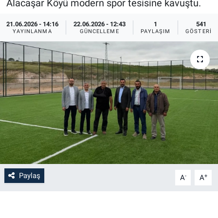
Alacaşar Köyü modern spor tesisine kavuştu.
Bilim-Tek
21.06.2026 - 14:16
22.06.2026 - 12:43
1
541
YAYINLANMA
GÜNCELLEME
PAYLAŞIM
GÖSTERIM
Teknoloji
Röportaj
Kayseri
Niğde
Aksaray
Kırşehir
Paylaş
-
+
A
A
Yerel