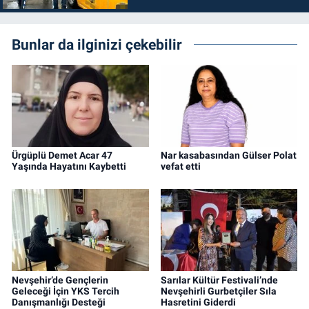
Bunlar da ilginizi çekebilir
Ürgüplü Demet Acar 47
Nar kasabasından Gülser Polat
Yaşında Hayatını Kaybetti
vefat etti
Nevşehir’de Gençlerin
Sarılar Kültür Festivali’nde
Geleceği İçin YKS Tercih
Nevşehirli Gurbetçiler Sıla
Danışmanlığı Desteği
Hasretini Giderdi