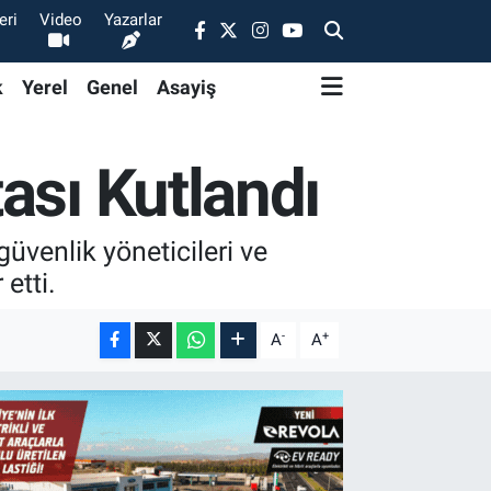
eri
Video
Yazarlar
k
Yerel
Genel
Asayiş
ası Kutlandı
üvenlik yöneticileri ve
etti.
-
+
A
A