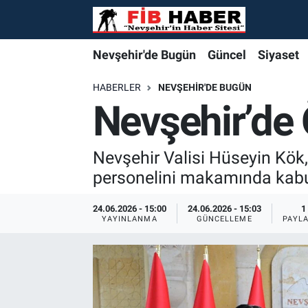
Foto Galeri
Nevşehir'de Bugün
Nevşehir'de Bugün
Nevşehir'de Bugün
Nöbetçi Eczaneler
Nevşehir'de Bugün
Güncel
Siyaset
Video
Güncel
Güncel
Güncel
Hava Durumu
HABERLER
NEVŞEHIR'DE BUGÜN
Nevşehir’de 
Yazarlar
Siyaset
Siyaset
Siyaset
Trafik Durumu
Nevşehir Valisi Hüseyin Kök,
Özel Haber
Özel Haber
Özel Haber
Süper Lig Puan Durumu ve Fikstür
personelini makamında kabul
Turizm
Turizm
Turizm
Tüm Manşetler
24.06.2026 - 15:00
24.06.2026 - 15:03
1
YAYINLANMA
GÜNCELLEME
PAYL
Ekonomi
Ekonomi
Ekonomi
Son Dakika Haberleri
Spor
Spor
Spor
Haber Arşivi
Yaşam
Gündem
Gündem