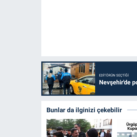
EDITÖRÜN SEÇTIĞI
Nevşehir'de po
Bunlar da ilginizi çekebilir