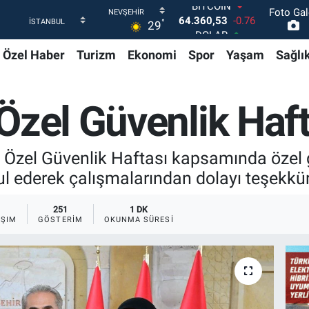
Foto Gal
DOLAR
°
29
47,7069
0.17
EURO
Özel Haber
Turizm
Ekonomi
Spor
Yaşam
Sağlı
55,0265
0.01
STERLİN
64,1897
0.02
GRAM ALTIN
Özel Güvenlik Haft
6574.81
1.44
BİST100
13.887
64
 Özel Güvenlik Haftası kapsamında özel g
BITCOIN
64.360,53
-0.76
 ederek çalışmalarından dolayı teşekkür 
251
1 DK
AŞIM
GÖSTERIM
OKUNMA SÜRESI