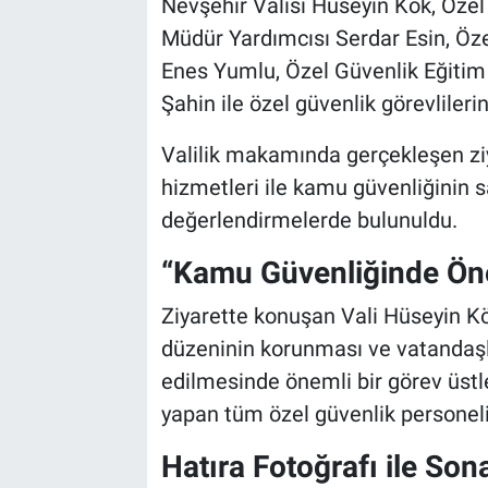
Nevşehir Valisi Hüseyin Kök, Özel
Müdür Yardımcısı Serdar Esin, Öz
Bilim-Tek
Enes Yumlu, Özel Güvenlik Eğiti
Şahin ile özel güvenlik görevliler
Teknoloji
Valilik makamında gerçekleşen ziy
Röportaj
hizmetleri ile kamu güvenliğinin 
değerlendirmelerde bulunuldu.
Kayseri
“Kamu Güvenliğinde Önem
Niğde
Ziyarette konuşan Vali Hüseyin Kö
Aksaray
düzeninin korunması ve vatandaşl
edilmesinde önemli bir görev üstlen
Kırşehir
yapan tüm özel güvenlik personelin
Yerel
Hatıra Fotoğrafı ile Son