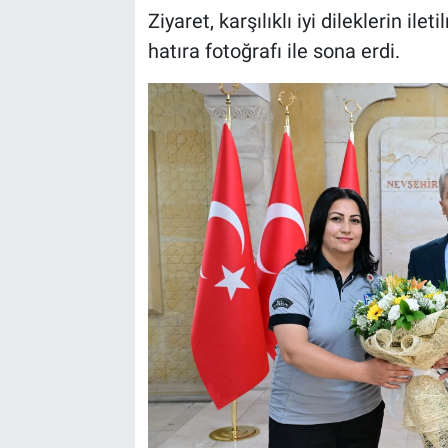
Genel
Ziyaret, karşılıklı iyi dileklerin i
hatıra fotoğrafı ile sona erdi.
Asayiş
Kültür - Sanat
Politika
Magazin
Çevre
Haberde İnsan