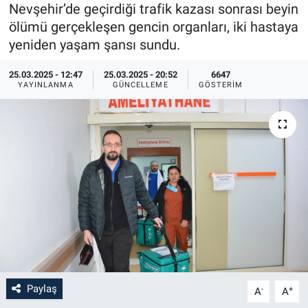
Nevşehir’de geçirdiği trafik kazası sonrası beyin
Sağlık
İlan - Duyuru- Mesaj
İlan - Duyuru- Mesaj
ölümü gerçekleşen gencin organları, iki hastaya
yeniden yaşam şansı sundu.
Yerel
Türkiye Gündemi
Türkiye Gündemi
25.03.2025 - 12:47
25.03.2025 - 20:52
6647
YAYINLANMA
GÜNCELLEME
GÖSTERIM
Genel
Sizden Gelenler
Sizden Gelenler
Asayiş
Yaşam
Sağlık
Eğitim
Kültür
3.Sayfa
Paylaş
-
+
A
A
Medya