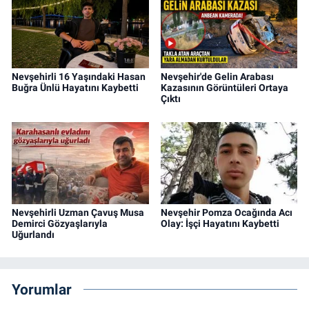
Nevşehirli 16 Yaşındaki Hasan
Nevşehir'de Gelin Arabası
Buğra Ünlü Hayatını Kaybetti
Kazasının Görüntüleri Ortaya
Çıktı
Nevşehirli Uzman Çavuş Musa
Nevşehir Pomza Ocağında Acı
Demirci Gözyaşlarıyla
Olay: İşçi Hayatını Kaybetti
Uğurlandı
Yorumlar