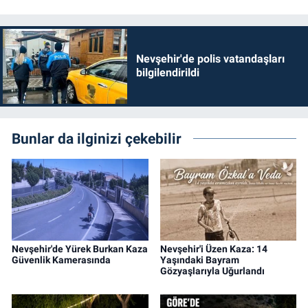
Nevşehir'de polis vatandaşları
bilgilendirildi
Bunlar da ilginizi çekebilir
Nevşehir'de Yürek Burkan Kaza
Nevşehir'i Üzen Kaza: 14
Güvenlik Kamerasında
Yaşındaki Bayram
Gözyaşlarıyla Uğurlandı