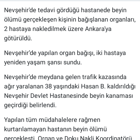
Nevşehir'de tedavi gördüğü hastanede beyin
Bilim-Tek
ölümü gerçekleşen kişinin bağışlanan organları,
2 hastaya nakledilmek üzere Ankara'ya
Teknoloji
götürüldü.
Röportaj
Nevşehir’de yapılan organ bağışı, iki hastaya
yeniden yaşam şansı sundu.
Kayseri
Nevşehir’de meydana gelen trafik kazasında
Niğde
ağır yaralanan 38 yaşındaki Hasan B. kaldırıldığı
Aksaray
Nevşehir Devlet Hastanesinde beyin kanaması
geçirdiği belirlendi.
Kırşehir
Yapılan tüm müdahalelere rağmen
Yerel
kurtarılamayan hastanın beyin ölümü
gerçekleşti. Organ ve Doku Nakli Koordinatörü