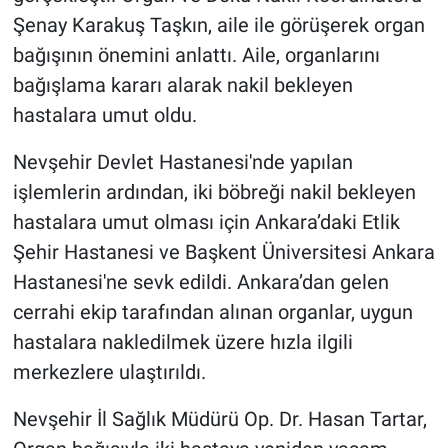
Genel
Şenay Karakuş Taşkın, aile ile görüşerek organ
bağışının önemini anlattı. Aile, organlarını
Asayiş
bağışlama kararı alarak nakil bekleyen
Kültür - Sanat
hastalara umut oldu.
Nevşehir Devlet Hastanesi'nde yapılan
Politika
işlemlerin ardından, iki böbreği nakil bekleyen
Magazin
hastalara umut olması için Ankara’daki Etlik
Şehir Hastanesi ve Başkent Üniversitesi Ankara
Çevre
Hastanesi'ne sevk edildi. Ankara’dan gelen
cerrahi ekip tarafından alınan organlar, uygun
Haberde İnsan
hastalara nakledilmek üzere hızla ilgili
merkezlere ulaştırıldı.
Nevşehir İl Sağlık Müdürü Op. Dr. Hasan Tartar,