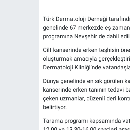
Bilim-Tek
Türk Dermatoloji Derneği tarafında
genelinde 67 merkezde eş zamanlı
Teknoloji
programına Nevşehir de dahil edil
Röportaj
Cilt kanserinde erken teşhisin ön
oluşturmak amacıyla gerçekleştir
Kayseri
Dermatoloji Kliniği’nde vatandaşla
Niğde
Dünya genelinde en sık görülen kan
Aksaray
kanserinde erken tanının tedavi ba
çeken uzmanlar, düzenli deri kontro
Kırşehir
belirtiyor.
Yerel
Tarama programı kapsamında vatan
12.00 ve 13.30-16.00 saatleri aras