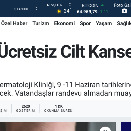
Foto Gal
DOLAR
°
24
47,7436
0.18
EURO
Özel Haber
Turizm
Ekonomi
Spor
Yaşam
Sağlı
55,2510
0.32
STERLİN
64,4811
0.38
GRAM ALTIN
Ücretsiz Cilt Kans
6660.55
0.03
BİST100
13.779
-14
BITCOIN
64.959,79
1.11
matoloji Kliniği, 9 -11 Haziran tarihlerin
recek. Vatandaşlar randevu almadan muay
2620
1 DK
AŞIM
GÖSTERIM
OKUNMA SÜRESI