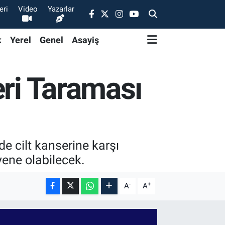
eri
Video
Yazarlar
k
Yerel
Genel
Asayiş
eri Taraması
de cilt kanserine karşı
ene olabilecek.
-
+
A
A