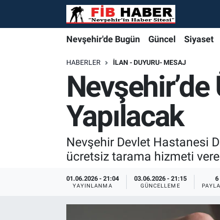
Foto Galeri
Nevşehir'de Bugün
Nevşehir'de Bugün
Nevşehir'de Bugün
Nöbetçi Eczaneler
Nevşehir'de Bugün
Güncel
Siyaset
Video
Güncel
Güncel
Güncel
Hava Durumu
HABERLER
İLAN - DUYURU- MESAJ
Nevşehir’de 
Yazarlar
Siyaset
Siyaset
Siyaset
Trafik Durumu
Yapılacak
Özel Haber
Özel Haber
Özel Haber
Süper Lig Puan Durumu ve Fikstür
Turizm
Turizm
Turizm
Tüm Manşetler
Nevşehir Devlet Hastanesi Der
ücretsiz tarama hizmeti ve
Ekonomi
Ekonomi
Ekonomi
Son Dakika Haberleri
01.06.2026 - 21:04
03.06.2026 - 21:15
6
YAYINLANMA
GÜNCELLEME
PAYL
Spor
Spor
Spor
Haber Arşivi
Yaşam
Gündem
Gündem