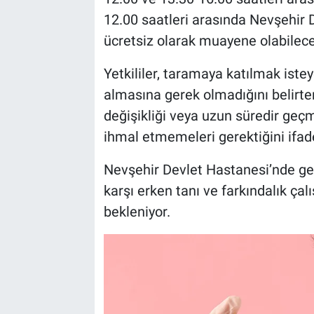
Genel
12.00 saatleri arasında Nevşehir 
ücretsiz olarak muayene olabilece
Asayiş
Yetkililer, taramaya katılmak iste
Kültür - Sanat
almasına gerek olmadığını belirter
Politika
değişikliği veya uzun süredir geçm
ihmal etmemeleri gerektiğini ifade
Magazin
Nevşehir Devlet Hastanesi’nde ger
Çevre
karşı erken tanı ve farkındalık ça
bekleniyor.
Haberde İnsan