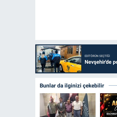
EDITÖRÜN SEÇTIĞI
Nevşehir'de po
Bunlar da ilginizi çekebilir