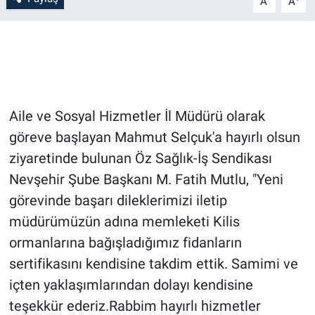
A
A
Bilim-Tek
Teknoloji
Röportaj
Aile ve Sosyal Hizmetler İl Müdürü olarak
göreve başlayan Mahmut Selçuk'a hayırlı olsun
Kayseri
ziyaretinde bulunan Öz Sağlık-İş Sendikası
Niğde
Nevşehir Şube Başkanı M. Fatih Mutlu, "Yeni
görevinde başarı dileklerimizi iletip
Aksaray
müdürümüzün adına memleketi Kilis
ormanlarına bağışladığımız fidanların
Kırşehir
sertifikasını kendisine takdim ettik. Samimi ve
içten yaklaşımlarından dolayı kendisine
Yerel
teşekkür ederiz.Rabbim hayırlı hizmetler