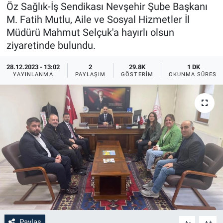
Öz Sağlık-İş Sendikası Nevşehir Şube Başkanı
Sağlık
İlan - Duyuru- Mesaj
İlan - Duyuru- Mesaj
M. Fatih Mutlu, Aile ve Sosyal Hizmetler İl
Müdürü Mahmut Selçuk'a hayırlı olsun
Yerel
Türkiye Gündemi
Türkiye Gündemi
ziyaretinde bulundu.
28.12.2023 - 13:02
2
29.8K
1 DK
Genel
Sizden Gelenler
Sizden Gelenler
YAYINLANMA
PAYLAŞIM
GÖSTERIM
OKUNMA SÜRESI
Asayiş
Yaşam
Sağlık
Eğitim
Kültür
3.Sayfa
Medya
Paylaş
-
+