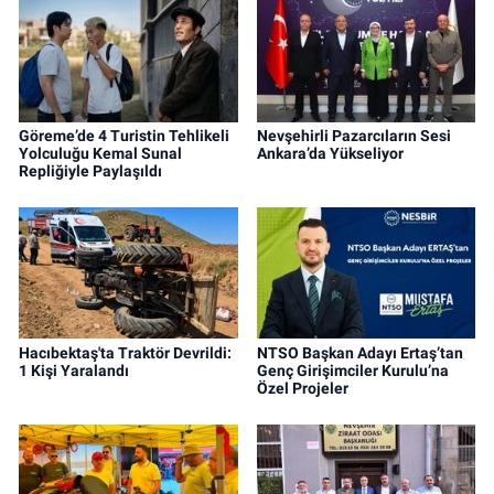
Göreme’de 4 Turistin Tehlikeli
Nevşehirli Pazarcıların Sesi
Yolculuğu Kemal Sunal
Ankara’da Yükseliyor
Repliğiyle Paylaşıldı
Hacıbektaş'ta Traktör Devrildi:
NTSO Başkan Adayı Ertaş’tan
1 Kişi Yaralandı
Genç Girişimciler Kurulu’na
Özel Projeler