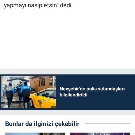
Genel
yapmayı nasip etsin" dedi.
Asayiş
Kültür - Sanat
Politika
Magazin
Çevre
Nevşehir'de polis vatandaşları
Haberde İnsan
bilgilendirildi
Bunlar da ilginizi çekebilir