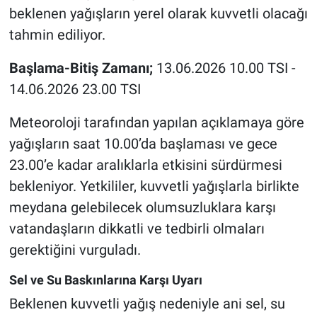
Genel
beklenen yağışların yerel olarak kuvvetli olacağı
tahmin ediliyor.
Asayiş
Başlama-Bitiş Zamanı;
13.06.2026 10.00 TSI -
Kültür - Sanat
14.06.2026 23.00 TSI
Politika
Meteoroloji tarafından yapılan açıklamaya göre
yağışların saat 10.00’da başlaması ve gece
Magazin
23.00’e kadar aralıklarla etkisini sürdürmesi
bekleniyor. Yetkililer, kuvvetli yağışlarla birlikte
Çevre
meydana gelebilecek olumsuzluklara karşı
Haberde İnsan
vatandaşların dikkatli ve tedbirli olmaları
gerektiğini vurguladı.
Sel ve Su Baskınlarına Karşı Uyarı
Beklenen kuvvetli yağış nedeniyle ani sel, su