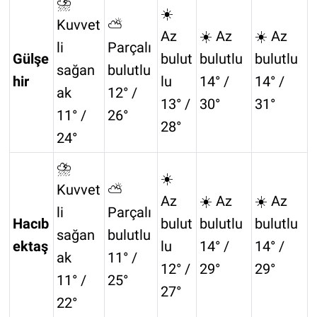
⛈️
☀️
Kuvvet
⛅
Az
☀️ Az
☀️ Az
li
Parçalı
Gülşe
bulut
bulutlu
bulutlu
sağan
bulutlu
hir
lu
14° /
14° /
ak
12° /
13° /
30°
31°
11° /
26°
28°
24°
⛈️
☀️
Kuvvet
⛅
Az
☀️ Az
☀️ Az
li
Parçalı
Hacıb
bulut
bulutlu
bulutlu
sağan
bulutlu
ektaş
lu
14° /
14° /
ak
11° /
12° /
29°
29°
11° /
25°
27°
22°