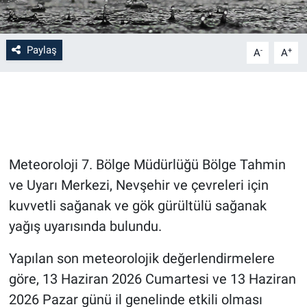
Bilim-Tek
Paylaş
-
+
A
A
Teknoloji
Röportaj
Kayseri
Meteoroloji 7. Bölge Müdürlüğü Bölge Tahmin
Niğde
ve Uyarı Merkezi, Nevşehir ve çevreleri için
kuvvetli sağanak ve gök gürültülü sağanak
Aksaray
yağış uyarısında bulundu.
Kırşehir
Yapılan son meteorolojik değerlendirmelere
Yerel
göre, 13 Haziran 2026 Cumartesi ve 13 Haziran
2026 Pazar günü il genelinde etkili olması