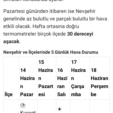
Pazartesi gününden itibaren ise Nevşehir
genelinde az bulutlu ve parçalı bulutlu bir hava
etkili olacak. Hafta ortasına doğru
termometreler birçok ilçede
30 dereceyi
aşacak
.
Nevşehir ve İlçelerinde 5 Günlük Hava Durumu
15
17
14
Hazira
16
Hazira
18
Hazira
n
Hazi
n
Haziran
n
Pazart
ran
Çarşa
Perşem
İlçe
Pazar
esi
Salı
mba
be
⛈️
☀️
Kuvvet