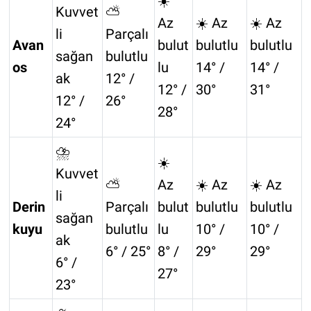
☀️
Kuvvet
⛅
Az
☀️ Az
☀️ Az
li
Parçalı
Avan
bulut
bulutlu
bulutlu
sağan
bulutlu
os
lu
14° /
14° /
ak
12° /
12° /
30°
31°
12° /
26°
28°
24°
⛈️
☀️
Kuvvet
⛅
Az
☀️ Az
☀️ Az
li
Derin
Parçalı
bulut
bulutlu
bulutlu
sağan
kuyu
bulutlu
lu
10° /
10° /
ak
6° / 25°
8° /
29°
29°
6° /
27°
23°