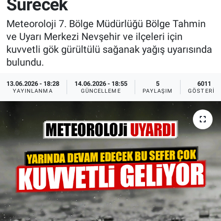
Sürecek
Sağlık
İlan - Duyuru- Mesaj
İlan - Duyuru- Mesaj
Meteoroloji 7. Bölge Müdürlüğü Bölge Tahmin
ve Uyarı Merkezi Nevşehir ve ilçeleri için
Yerel
Türkiye Gündemi
Türkiye Gündemi
kuvvetli gök gürültülü sağanak yağış uyarısında
bulundu.
Genel
Sizden Gelenler
Sizden Gelenler
13.06.2026 - 18:28
14.06.2026 - 18:55
5
6011
YAYINLANMA
GÜNCELLEME
PAYLAŞIM
GÖSTERIM
Asayiş
Yaşam
Sağlık
Eğitim
Kültür
3.Sayfa
Medya