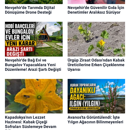
Nevşehir'de Tarımda Dijital
Nevşehir'de Güvenilir Gıda İçin
Dönüşüme Drone Desteği
Denetimler Aralıksız Sürüyor
Nevşehir'de Bağ Evi ve
Ürgüp Ziraat Odası'ndan Kabak
Bungalov Yapacaklara Yeni
Üreticilerine Erken Çiçeklenme
Düzenleme! Arazi Şartı Değişti
Uyarısı
Kapadokya'nın Lezzet
Avanos'ta Görüntülendi: İşte
Hazinesi: Kabak Çiçeği
Yılgın Ağacının Bilinmeyenleri
Sofraları Süslemeye Devam