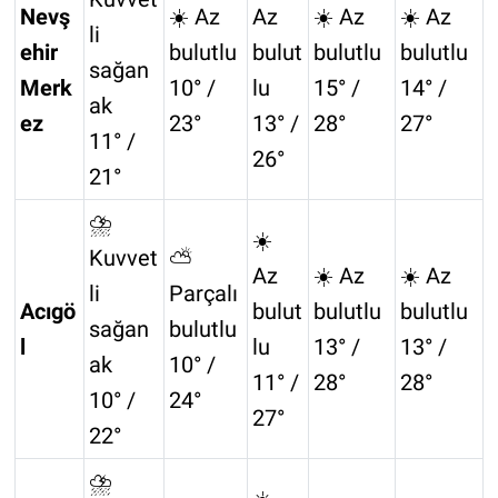
Nevş
☀️ Az
Az
☀️ Az
☀️ Az
li
ehir
bulutlu
bulut
bulutlu
bulutlu
sağan
Merk
10° /
lu
15° /
14° /
ak
ez
23°
13° /
28°
27°
11° /
26°
21°
⛈️
☀️
Kuvvet
⛅
Az
☀️ Az
☀️ Az
li
Parçalı
Acıgö
bulut
bulutlu
bulutlu
sağan
bulutlu
l
lu
13° /
13° /
ak
10° /
11° /
28°
28°
10° /
24°
27°
22°
⛈️