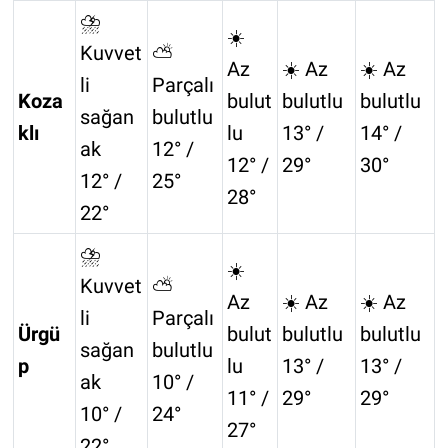
⛈️
☀️
Kuvvet
⛅
Az
☀️ Az
☀️ Az
li
Parçalı
Koza
bulut
bulutlu
bulutlu
sağan
bulutlu
klı
lu
13° /
14° /
ak
12° /
12° /
29°
30°
12° /
25°
28°
22°
⛈️
☀️
Kuvvet
⛅
Az
☀️ Az
☀️ Az
li
Parçalı
Ürgü
bulut
bulutlu
bulutlu
sağan
bulutlu
p
lu
13° /
13° /
ak
10° /
11° /
29°
29°
10° /
24°
27°
22°