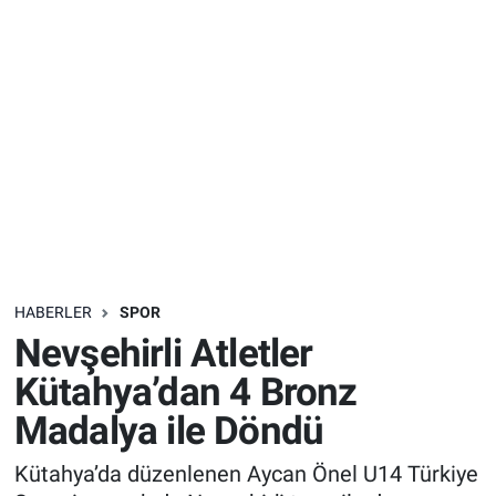
Sağlık
İlan - Duyuru- Mesaj
İlan - Duyuru- Mesaj
Yerel
Türkiye Gündemi
Türkiye Gündemi
Genel
Sizden Gelenler
Sizden Gelenler
Asayiş
Yaşam
Sağlık
HABERLER
SPOR
Eğitim
Nevşehirli Atletler
Kültür
Kütahya’dan 4 Bronz
Madalya ile Döndü
3.Sayfa
Kütahya’da düzenlenen Aycan Önel U14 Türkiye
Medya