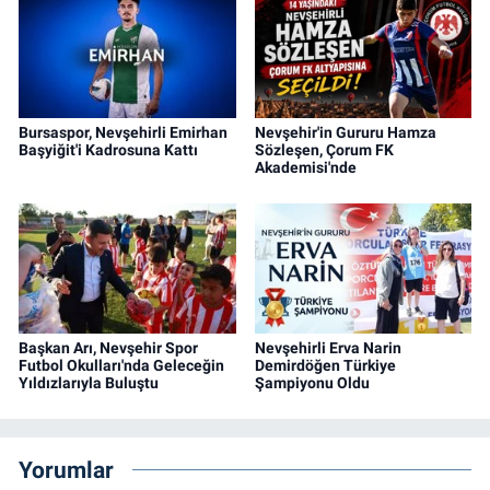
Bursaspor, Nevşehirli Emirhan
Nevşehir'in Gururu Hamza
Başyiğit'i Kadrosuna Kattı
Sözleşen, Çorum FK
Akademisi'nde
Başkan Arı, Nevşehir Spor
Nevşehirli Erva Narin
Futbol Okulları'nda Geleceğin
Demirdöğen Türkiye
Yıldızlarıyla Buluştu
Şampiyonu Oldu
Yorumlar