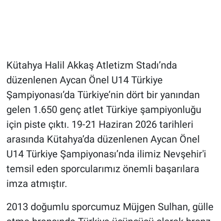
Genel
Asayiş
Kültür - Sanat
Kütahya Halil Akkaş Atletizm Stadı’nda
düzenlenen Aycan Önel U14 Türkiye
Politika
Şampiyonası’da Türkiye’nin dört bir yanından
Magazin
gelen 1.650 genç atlet Türkiye şampiyonluğu
için piste çıktı. 19-21 Haziran 2026 tarihleri
Çevre
arasında Kütahya’da düzenlenen Aycan Önel
U14 Türkiye Şampiyonası’nda ilimiz Nevşehir'i
Haberde İnsan
temsil eden sporcularımız önemli başarılara
imza atmıştır.
2013 doğumlu sporcumuz Müjgen Sulhan, gülle