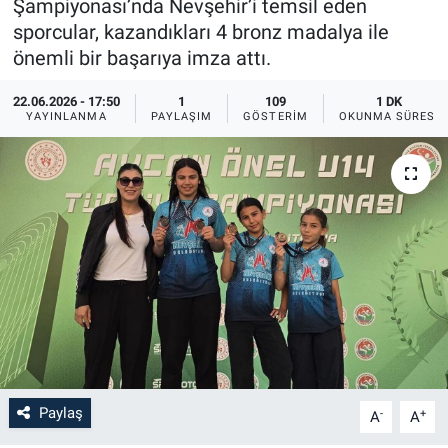
Şampiyonası’nda Nevşehir’i temsil eden
sporcular, kazandıkları 4 bronz madalya ile
Bilim-Tek
önemli bir başarıya imza attı.
Teknoloji
22.06.2026 - 17:50
1
109
1 DK
YAYINLANMA
PAYLAŞIM
GÖSTERIM
OKUNMA SÜRESI
Röportaj
Kayseri
Niğde
Aksaray
Kırşehir
Yerel
Paylaş
-
+
A
A