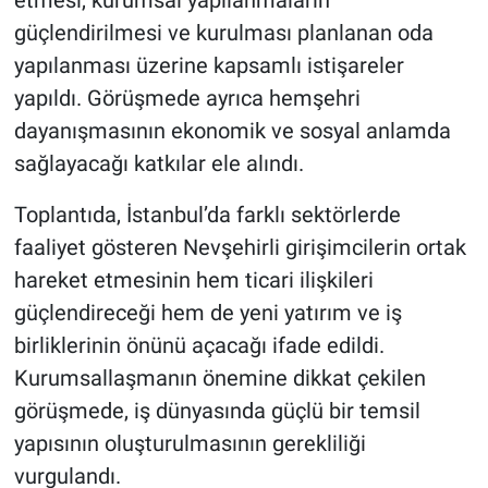
Genel
güçlendirilmesi ve kurulması planlanan oda
yapılanması üzerine kapsamlı istişareler
Asayiş
yapıldı. Görüşmede ayrıca hemşehri
Kültür - Sanat
dayanışmasının ekonomik ve sosyal anlamda
sağlayacağı katkılar ele alındı.
Politika
Toplantıda, İstanbul’da farklı sektörlerde
Magazin
faaliyet gösteren Nevşehirli girişimcilerin ortak
hareket etmesinin hem ticari ilişkileri
Çevre
güçlendireceği hem de yeni yatırım ve iş
Haberde İnsan
birliklerinin önünü açacağı ifade edildi.
Kurumsallaşmanın önemine dikkat çekilen
görüşmede, iş dünyasında güçlü bir temsil
yapısının oluşturulmasının gerekliliği
vurgulandı.