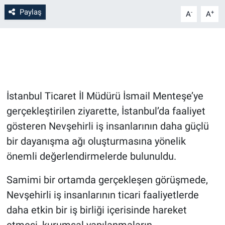
Paylaş
-
+
A
A
Bilim-Tek
Teknoloji
Röportaj
İstanbul Ticaret İl Müdürü İsmail Menteşe’ye
Kayseri
gerçekleştirilen ziyarette, İstanbul’da faaliyet
gösteren Nevşehirli iş insanlarının daha güçlü
Niğde
bir dayanışma ağı oluşturmasına yönelik
Aksaray
önemli değerlendirmelerde bulunuldu.
Kırşehir
Samimi bir ortamda gerçekleşen görüşmede,
Nevşehirli iş insanlarının ticari faaliyetlerde
Yerel
daha etkin bir iş birliği içerisinde hareket
etmesi, kurumsal yapılanmaların