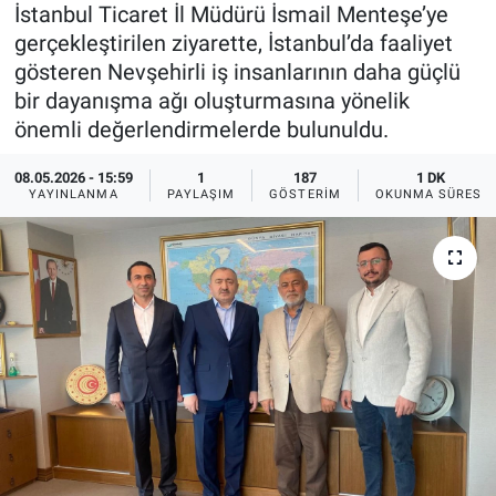
İstanbul Ticaret İl Müdürü İsmail Menteşe’ye
Sağlık
İlan - Duyuru- Mesaj
İlan - Duyuru- Mesaj
gerçekleştirilen ziyarette, İstanbul’da faaliyet
gösteren Nevşehirli iş insanlarının daha güçlü
Yerel
Türkiye Gündemi
Türkiye Gündemi
bir dayanışma ağı oluşturmasına yönelik
önemli değerlendirmelerde bulunuldu.
Genel
Sizden Gelenler
Sizden Gelenler
08.05.2026 - 15:59
1
187
1 DK
YAYINLANMA
PAYLAŞIM
GÖSTERIM
OKUNMA SÜRESI
Asayiş
Yaşam
Sağlık
Eğitim
Kültür
3.Sayfa
Medya