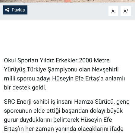
Paylaş
-
+
A
A
Bilim-Tek
Teknoloji
Röportaj
Okul Sporları Yıldız Erkekler 2000 Metre
Kayseri
Yürüyüş Türkiye Şampiyonu olan Nevşehirli
Niğde
milli sporcu adayı Hüseyin Efe Ertaş’a anlamlı
bir destek geldi.
Aksaray
SRC Enerji sahibi iş insanı Hamza Sürücü, genç
Kırşehir
sporcunun elde ettiği başarıdan dolayı büyük
gurur duyduklarını belirterek Hüseyin Efe
Yerel
Ertaş’ın her zaman yanında olacaklarını ifade