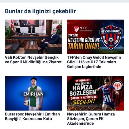
Bunlar da ilginizi çekebilir
Vali Kök'ten Nevşehir Gençlik
TFF'den Onay Geldi! Nevşehir
ve Spor İl Müdürlüğü'ne Ziyaret
Gücü U16 ve U17 Takımları
Gelişim Ligleri'nde
Bursaspor, Nevşehirli Emirhan
Nevşehir'in Gururu Hamza
Başyiğit'i Kadrosuna Kattı
Sözleşen, Çorum FK
Akademisi'nde