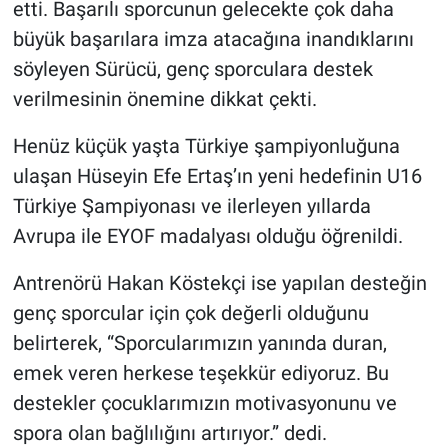
etti. Başarılı sporcunun gelecekte çok daha
Genel
büyük başarılara imza atacağına inandıklarını
Asayiş
söyleyen Sürücü, genç sporculara destek
verilmesinin önemine dikkat çekti.
Kültür - Sanat
Henüz küçük yaşta Türkiye şampiyonluğuna
Politika
ulaşan Hüseyin Efe Ertaş’ın yeni hedefinin U16
Türkiye Şampiyonası ve ilerleyen yıllarda
Magazin
Avrupa ile EYOF madalyası olduğu öğrenildi.
Çevre
Antrenörü Hakan Köstekçi ise yapılan desteğin
genç sporcular için çok değerli olduğunu
Haberde İnsan
belirterek, “Sporcularımızın yanında duran,
emek veren herkese teşekkür ediyoruz. Bu
destekler çocuklarımızın motivasyonunu ve
spora olan bağlılığını artırıyor.” dedi.