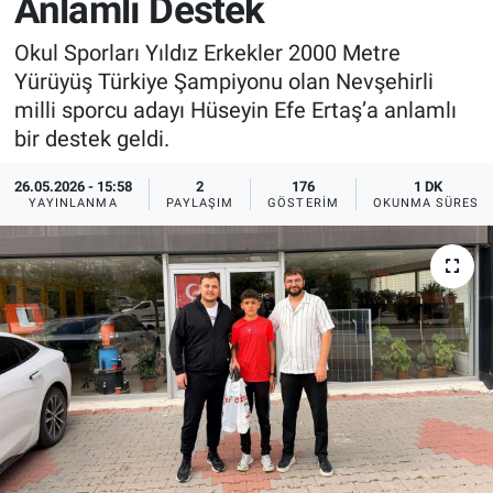
Anlamlı Destek
Sağlık
İlan - Duyuru- Mesaj
İlan - Duyuru- Mesaj
Okul Sporları Yıldız Erkekler 2000 Metre
Yürüyüş Türkiye Şampiyonu olan Nevşehirli
Yerel
Türkiye Gündemi
Türkiye Gündemi
milli sporcu adayı Hüseyin Efe Ertaş’a anlamlı
bir destek geldi.
Genel
Sizden Gelenler
Sizden Gelenler
26.05.2026 - 15:58
2
176
1 DK
YAYINLANMA
PAYLAŞIM
GÖSTERIM
OKUNMA SÜRESI
Asayiş
Yaşam
Sağlık
Eğitim
Kültür
3.Sayfa
Medya