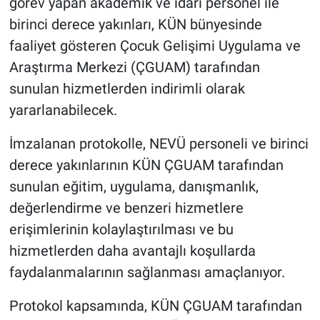
görev yapan akademik ve idari personel ile
Genel
birinci derece yakınları, KÜN bünyesinde
Asayiş
faaliyet gösteren Çocuk Gelişimi Uygulama ve
Araştırma Merkezi (ÇGUAM) tarafından
Kültür - Sanat
sunulan hizmetlerden indirimli olarak
yararlanabilecek.
Politika
İmzalanan protokolle, NEVÜ personeli ve birinci
Magazin
derece yakınlarının KÜN ÇGUAM tarafından
sunulan eğitim, uygulama, danışmanlık,
Çevre
değerlendirme ve benzeri hizmetlere
Haberde İnsan
erişimlerinin kolaylaştırılması ve bu
hizmetlerden daha avantajlı koşullarda
faydalanmalarının sağlanması amaçlanıyor.
Protokol kapsamında, KÜN ÇGUAM tarafından