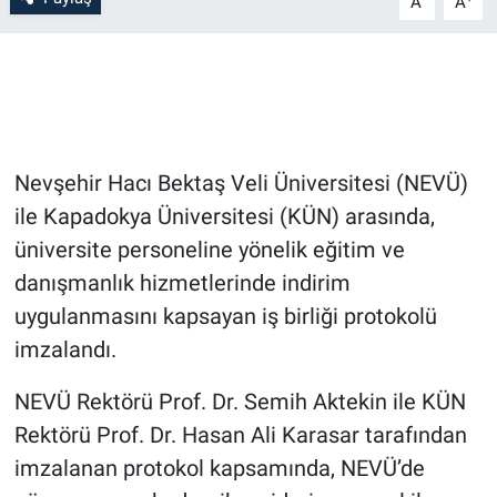
A
A
Bilim-Tek
Teknoloji
Röportaj
Nevşehir Hacı Bektaş Veli Üniversitesi (NEVÜ)
ile Kapadokya Üniversitesi (KÜN) arasında,
Kayseri
üniversite personeline yönelik eğitim ve
Niğde
danışmanlık hizmetlerinde indirim
uygulanmasını kapsayan iş birliği protokolü
Aksaray
imzalandı.
Kırşehir
NEVÜ Rektörü Prof. Dr. Semih Aktekin ile KÜN
Rektörü Prof. Dr. Hasan Ali Karasar tarafından
Yerel
imzalanan protokol kapsamında, NEVÜ’de