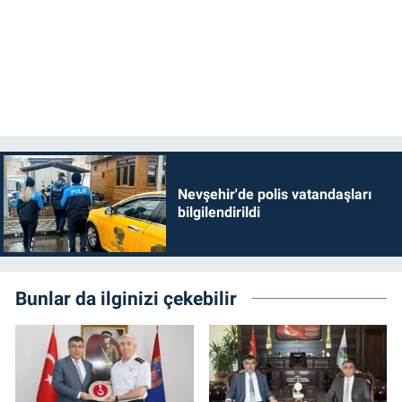
Nevşehir'de polis vatandaşları
bilgilendirildi
Bunlar da ilginizi çekebilir