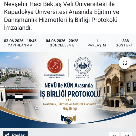
Nevşehir Hacı Bektaş Veli Üniversitesi ile
Sağlık
İlan - Duyuru- Mesaj
İlan - Duyuru- Mesaj
Kapadokya Üniversitesi Arasında Eğitim ve
Danışmanlık Hizmetleri İş Birliği Protokolü
Yerel
Türkiye Gündemi
Türkiye Gündemi
İmzalandı.
03.06.2026 - 15:45
04.06.2026 - 20:28
1
338
Genel
Sizden Gelenler
Sizden Gelenler
YAYINLANMA
GÜNCELLEME
PAYLAŞIM
GÖSTERIM
Asayiş
Yaşam
Sağlık
Eğitim
Kültür
3.Sayfa
Medya
Paylaş
-
+