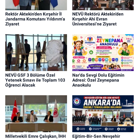
Rektör Aktekin’den Kırşehir İl
NEVÜ Rektörü Aktekin’den
Jandarma Komutanı Yıldırım’a
Kırşehir Ahi Evran
Ziyaret
Üniversitesi’ne Ziyaret
NEVÜ GSF 3 Bölüme Özel
Nar'da Sevgi Dolu Eğitimin
Yetenek Sınavı ile Toplam 103
Adresi: Özel Zeynepana
Öğrenci Alacak
Anaokulu
Milletvekili Emre Çalışkan, İHH
Eğitim-Bir-Sen Nevşehir