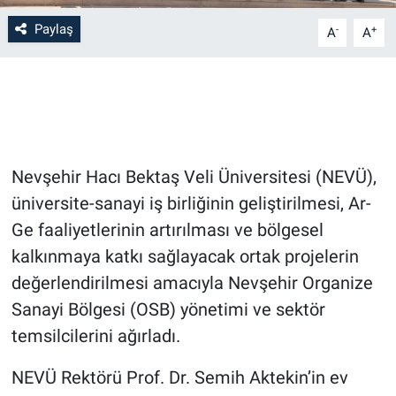
Paylaş
-
+
A
A
Bilim-Tek
Teknoloji
Röportaj
Nevşehir Hacı Bektaş Veli Üniversitesi (NEVÜ),
Kayseri
üniversite-sanayi iş birliğinin geliştirilmesi, Ar-
Niğde
Ge faaliyetlerinin artırılması ve bölgesel
kalkınmaya katkı sağlayacak ortak projelerin
Aksaray
değerlendirilmesi amacıyla Nevşehir Organize
Sanayi Bölgesi (OSB) yönetimi ve sektör
Kırşehir
temsilcilerini ağırladı.
Yerel
NEVÜ Rektörü Prof. Dr. Semih Aktekin’in ev