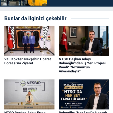
Bunlar da ilginizi çekebilir
Vali Kök’ten Nevşehir Ticaret
NTSO Başkan Adayı
Borsası’na Ziyaret
Babaoğlu'ndan İş Yeri Projesi
Vaadi: "Sözümüzün
Arkasındayız"
NTSO Başkan Adayı Ertaş:
Babaoğlu: "Her Şey Değişecek,