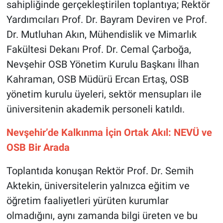
sahipliğinde gerçekleştirilen toplantıya; Rektör
Genel
Yardımcıları Prof. Dr. Bayram Deviren ve Prof.
Asayiş
Dr. Mutluhan Akın, Mühendislik ve Mimarlık
Fakültesi Dekanı Prof. Dr. Cemal Çarboğa,
Kültür - Sanat
Nevşehir OSB Yönetim Kurulu Başkanı İlhan
Kahraman, OSB Müdürü Ercan Ertaş, OSB
Politika
yönetim kurulu üyeleri, sektör mensupları ile
Magazin
üniversitenin akademik personeli katıldı.
Çevre
Nevşehir’de Kalkınma İçin Ortak Akıl: NEVÜ ve
OSB Bir Arada
Haberde İnsan
Toplantıda konuşan Rektör Prof. Dr. Semih
Aktekin, üniversitelerin yalnızca eğitim ve
öğretim faaliyetleri yürüten kurumlar
olmadığını, aynı zamanda bilgi üreten ve bu