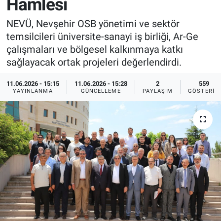
Hamlesi
Sağlık
İlan - Duyuru- Mesaj
İlan - Duyuru- Mesaj
NEVÜ, Nevşehir OSB yönetimi ve sektör
temsilcileri üniversite-sanayi iş birliği, Ar-Ge
Yerel
Türkiye Gündemi
Türkiye Gündemi
çalışmaları ve bölgesel kalkınmaya katkı
sağlayacak ortak projeleri değerlendirdi.
Genel
Sizden Gelenler
Sizden Gelenler
11.06.2026 - 15:15
11.06.2026 - 15:28
2
559
YAYINLANMA
GÜNCELLEME
PAYLAŞIM
GÖSTERIM
Asayiş
Yaşam
Sağlık
Eğitim
Kültür
3.Sayfa
Medya