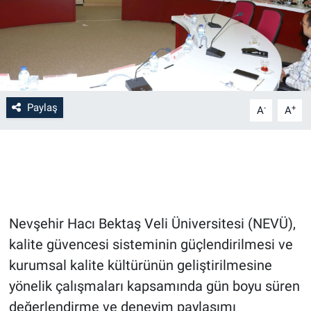
Bilim-Tek
Teknoloji
Röportaj
Paylaş
-
+
A
A
Kayseri
Niğde
Aksaray
Nevşehir Hacı Bektaş Veli Üniversitesi (NEVÜ),
kalite güvencesi sisteminin güçlendirilmesi ve
Kırşehir
kurumsal kalite kültürünün geliştirilmesine
Yerel
yönelik çalışmaları kapsamında gün boyu süren
değerlendirme ve deneyim paylaşımı