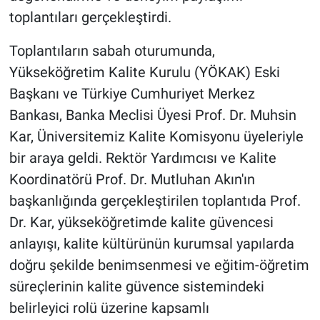
Genel
toplantıları gerçekleştirdi.
Asayiş
Toplantıların sabah oturumunda,
Yükseköğretim Kalite Kurulu (YÖKAK) Eski
Kültür - Sanat
Başkanı ve Türkiye Cumhuriyet Merkez
Bankası, Banka Meclisi Üyesi Prof. Dr. Muhsin
Politika
Kar, Üniversitemiz Kalite Komisyonu üyeleriyle
Magazin
bir araya geldi. Rektör Yardımcısı ve Kalite
Koordinatörü Prof. Dr. Mutluhan Akın'ın
Çevre
başkanlığında gerçekleştirilen toplantıda Prof.
Dr. Kar, yükseköğretimde kalite güvencesi
Haberde İnsan
anlayışı, kalite kültürünün kurumsal yapılarda
doğru şekilde benimsenmesi ve eğitim-öğretim
süreçlerinin kalite güvence sistemindeki
belirleyici rolü üzerine kapsamlı