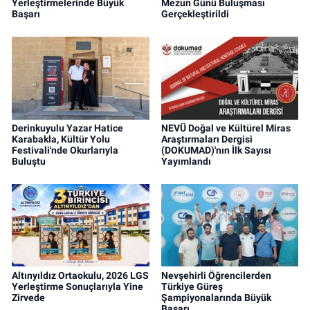
Yerleştirmelerinde Büyük
Mezun Günü Buluşması
Başarı
Gerçekleştirildi
Derinkuyulu Yazar Hatice
NEVÜ Doğal ve Kültürel Miras
Karabakla, Kültür Yolu
Araştırmaları Dergisi
Festivali'nde Okurlarıyla
(DOKUMAD)'nın İlk Sayısı
Buluştu
Yayımlandı
Altınyıldız Ortaokulu, 2026 LGS
Nevşehirli Öğrencilerden
Yerleştirme Sonuçlarıyla Yine
Türkiye Güreş
Zirvede
Şampiyonalarında Büyük
Başarı