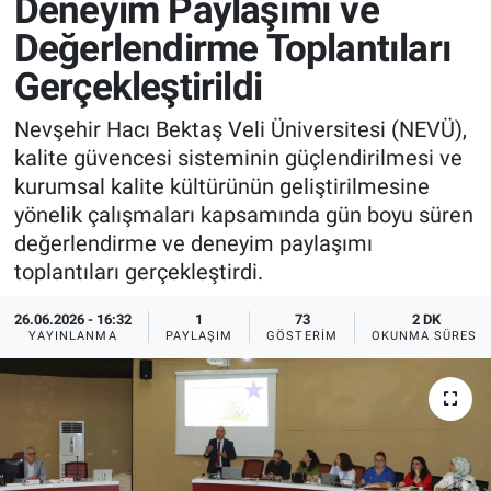
Deneyim Paylaşımı ve
Değerlendirme Toplantıları
Sağlık
İlan - Duyuru- Mesaj
İlan - Duyuru- Mesaj
Gerçekleştirildi
Yerel
Türkiye Gündemi
Türkiye Gündemi
Nevşehir Hacı Bektaş Veli Üniversitesi (NEVÜ),
Genel
Sizden Gelenler
Sizden Gelenler
kalite güvencesi sisteminin güçlendirilmesi ve
kurumsal kalite kültürünün geliştirilmesine
Asayiş
Yaşam
yönelik çalışmaları kapsamında gün boyu süren
değerlendirme ve deneyim paylaşımı
Sağlık
toplantıları gerçekleştirdi.
Eğitim
26.06.2026 - 16:32
1
73
2 DK
YAYINLANMA
PAYLAŞIM
GÖSTERIM
OKUNMA SÜRESI
Kültür
3.Sayfa
Medya