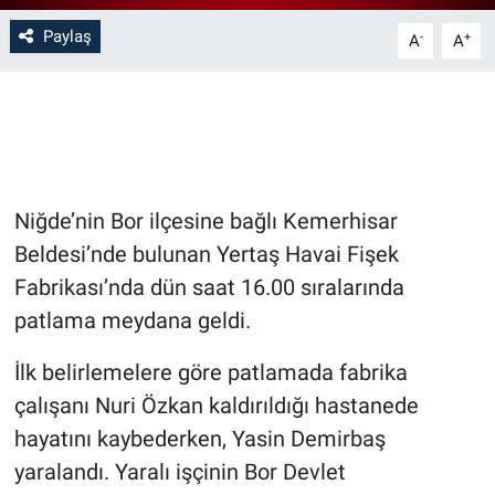
Paylaş
-
+
A
A
Bilim-Tek
Teknoloji
Röportaj
Niğde’nin Bor ilçesine bağlı Kemerhisar
Kayseri
Beldesi’nde bulunan Yertaş Havai Fişek
Niğde
Fabrikası’nda dün saat 16.00 sıralarında
patlama meydana geldi.
Aksaray
İlk belirlemelere göre patlamada fabrika
Kırşehir
çalışanı Nuri Özkan kaldırıldığı hastanede
hayatını kaybederken, Yasin Demirbaş
Yerel
yaralandı. Yaralı işçinin Bor Devlet