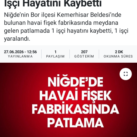
İşçi Hayatını Kaybetti
Sağlık
İlan - Duyuru- Mesaj
İlan - Duyuru- Mesaj
Niğde’nin Bor ilçesi Kemerhisar Beldesi’nde
bulunan havai fişek fabrikasında meydana
Yerel
Türkiye Gündemi
Türkiye Gündemi
gelen patlamada 1 işçi hayatını kaybetti, 1 işçi
yaralandı.
Genel
Sizden Gelenler
Sizden Gelenler
27.06.2026 - 12:56
1
207
2 DK
YAYINLANMA
PAYLAŞIM
GÖSTERIM
OKUNMA SÜRESI
Asayiş
Yaşam
Sağlık
Eğitim
Kültür
3.Sayfa
Medya