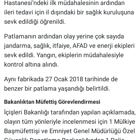
Hastanesi’ndeki ilk müdahalesinin ardından
Genel
ileri tedavi için il dışındaki bir sağlık kuruluşuna
Asayiş
sevk edildiği öğrenildi.
Kültür - Sanat
Patlamanın ardından olay yerine çok sayıda
jandarma, sağlık, itfaiye, AFAD ve enerji ekipleri
Politika
sevk edildi. Yangın, ekiplerin müdahalesiyle
kontrol altına alındı.
Magazin
Aynı fabrikada 27 Ocak 2018 tarihinde de
Çevre
benzer bir patlama yaşandığı belirtildi.
Haberde İnsan
Bakanlıktan Müfettiş Görevlendirmesi
İçişleri Bakanlığı tarafından yapılan açıklamada,
olayın tüm yönleriyle incelenmesi için 1 Mülkiye
Başmüfettişi ve Emniyet Genel Müdürlüğü Özel