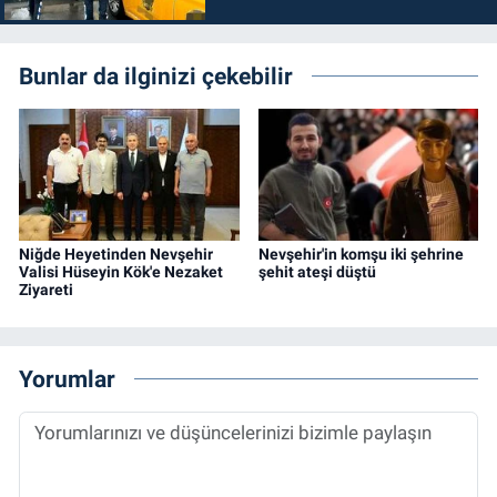
Bunlar da ilginizi çekebilir
Niğde Heyetinden Nevşehir
Nevşehir'in komşu iki şehrine
Valisi Hüseyin Kök'e Nezaket
şehit ateşi düştü
Ziyareti
Yorumlar