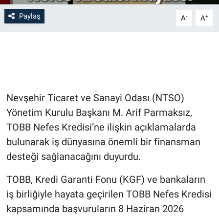
Paylaş
-
+
A
A
Bilim-Tek
Teknoloji
Röportaj
Nevşehir Ticaret ve Sanayi Odası (NTSO)
Kayseri
Yönetim Kurulu Başkanı M. Arif Parmaksız,
Niğde
TOBB Nefes Kredisi’ne ilişkin açıklamalarda
bulunarak iş dünyasına önemli bir finansman
Aksaray
desteği sağlanacağını duyurdu.
Kırşehir
TOBB, Kredi Garanti Fonu (KGF) ve bankaların
iş birliğiyle hayata geçirilen TOBB Nefes Kredisi
Yerel
kapsamında başvuruların 8 Haziran 2026