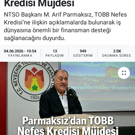
Kredisi Müjdesi
Sağlık
İlan - Duyuru- Mesaj
İlan - Duyuru- Mesaj
NTSO Başkanı M. Arif Parmaksız, TOBB Nefes
Kredisi’ne ilişkin açıklamalarda bulunarak iş
Yerel
Türkiye Gündemi
Türkiye Gündemi
dünyasına önemli bir finansman desteği
sağlanacağını duyurdu.
Genel
Sizden Gelenler
Sizden Gelenler
04.06.2026 - 10:54
13
949
2 DK
YAYINLANMA
PAYLAŞIM
GÖSTERIM
OKUNMA SÜRESI
Asayiş
Yaşam
Sağlık
Eğitim
Kültür
3.Sayfa
Medya