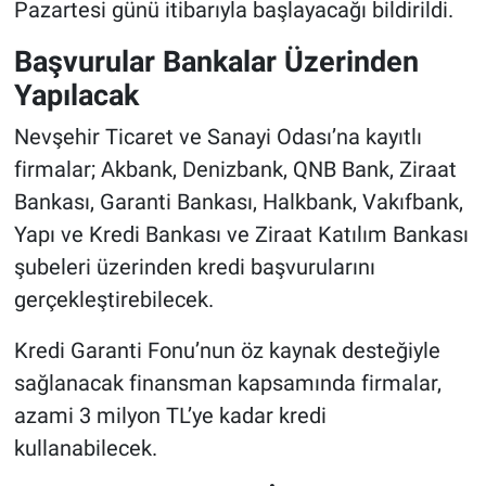
Pazartesi günü itibarıyla başlayacağı bildirildi.
Genel
Başvurular Bankalar Üzerinden
Asayiş
Yapılacak
Kültür - Sanat
Nevşehir Ticaret ve Sanayi Odası’na kayıtlı
firmalar; Akbank, Denizbank, QNB Bank, Ziraat
Politika
Bankası, Garanti Bankası, Halkbank, Vakıfbank,
Magazin
Yapı ve Kredi Bankası ve Ziraat Katılım Bankası
şubeleri üzerinden kredi başvurularını
Çevre
gerçekleştirebilecek.
Haberde İnsan
Kredi Garanti Fonu’nun öz kaynak desteğiyle
sağlanacak finansman kapsamında firmalar,
azami 3 milyon TL’ye kadar kredi
kullanabilecek.