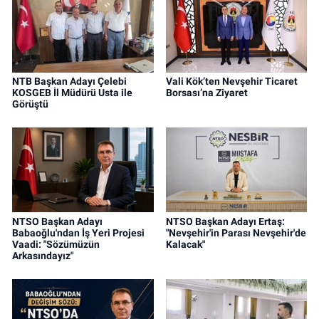
NTB Başkan Adayı Çelebi
Vali Kök’ten Nevşehir Ticaret
KOSGEB İl Müdürü Usta ile
Borsası’na Ziyaret
Görüştü
NTSO Başkan Adayı
NTSO Başkan Adayı Ertaş:
Babaoğlu'ndan İş Yeri Projesi
"Nevşehir'in Parası Nevşehir'de
Vaadi: "Sözümüzün
Kalacak"
Arkasındayız"