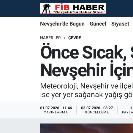
Foto Galeri
Nevşehir'de Bugün
Nevşehir'de Bugün
Nevşehir'de Bugün
Nöbetçi Eczaneler
Nevşehir'de Bugün
Güncel
Siyaset
Video
Güncel
Güncel
Güncel
Hava Durumu
HABERLER
ÇEVRE
Önce Sıcak, 
Yazarlar
Siyaset
Siyaset
Siyaset
Trafik Durumu
Nevşehir İçin
Özel Haber
Özel Haber
Özel Haber
Süper Lig Puan Durumu ve Fikstür
Turizm
Turizm
Turizm
Tüm Manşetler
Meteoroloji, Nevşehir ve ilçe
ise yer yer sağanak yağış gör
Ekonomi
Ekonomi
Ekonomi
Son Dakika Haberleri
01.07.2026 - 11:46
03.07.2026 - 08:27
1
YAYINLANMA
GÜNCELLEME
PAYL
Spor
Spor
Spor
Haber Arşivi
Yaşam
Gündem
Gündem