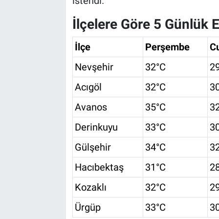
istendi.
İlçelere Göre 5 Günlük 
İlçe
Perşembe
C
Nevşehir
32°C
2
Acıgöl
32°C
3
Avanos
35°C
3
Derinkuyu
33°C
3
Gülşehir
34°C
3
Hacıbektaş
31°C
2
Kozaklı
32°C
2
Ürgüp
33°C
3