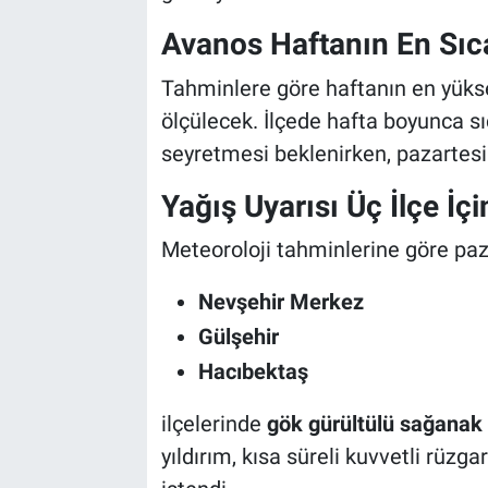
Genel
Avanos Haftanın En Sıca
Asayiş
Tahminlere göre haftanın en yükse
ölçülecek. İlçede hafta boyunca sı
Kültür - Sanat
seyretmesi beklenirken, pazartesi 
Politika
Yağış Uyarısı Üç İlçe İçi
Magazin
Meteoroloji tahminlerine göre paz
Çevre
Nevşehir Merkez
Gülşehir
Haberde İnsan
Hacıbektaş
ilçelerinde
gök gürültülü sağanak
yıldırım, kısa süreli kuvvetli rüzgar