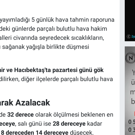
yayımladığı 5 günlük hava tahmin raporuna
eki günlerde parçalı bulutlu hava hakim
eri civarında seyredecek sıcaklıkların,
ü sağanak yağışla birlikte düşmesi
ir ve Hacıbektaş'ta pazartesi günü gök
lirken, diğer ilçelerde parçalı bulutlu hava
arak Azalacak
zde
32 derece
olarak ölçülmesi beklenen en
eceye
, salı günü ise
28 dereceye
kadar
18 dereceden 14 dereceye
düşecek.