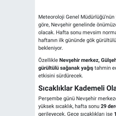
Bilim-Tek
Meteoroloji Genel Müdürlüğü'nün 
göre, Nevşehir genelinde önümüzd
Teknoloji
olacak. Hafta sonu mevsim normall
Röportaj
haftanın ilk gününde gök gürültül
bekleniyor.
Kayseri
Özellikle
Nevşehir merkez, Gülşeh
Niğde
gürültülü sağanak yağış
tahmin edi
etkisini sürdürecek.
Aksaray
Sıcaklıklar Kademeli Ol
Kırşehir
Perşembe günü Nevşehir merke
Yerel
yüksek sıcaklık, hafta sonu
29 der
gerileyecek. Gece sıcaklıkları ise