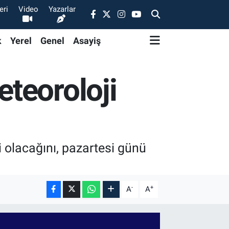
eri
Video
Yazarlar
k
Yerel
Genel
Asayiş
teoroloji
i olacağını, pazartesi günü
-
+
A
A