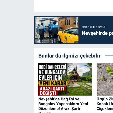
EDITÖRÜN SEÇTIĞI
Nevşehir'de po
Bunlar da ilginizi çekebilir
Nevşehir'de Bağ Evi ve
Ürgüp Zi
Bungalov Yapacaklara Yeni
Kabak Ür
Düzenleme! Arazi Şartı
Çiçeklen