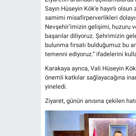
Genel
Sayın Hüseyin Kök’e hayırlı olsun 
samimi misafirperverlikleri dolayı
Asayiş
Nevşehir’imizin gelişimi, huzuru 
Kültür - Sanat
başarılar diliyoruz. Şehrimizin g
bulunma fırsatı bulduğumuz bu anl
Politika
temenni ediyoruz.” ifadelerini kull
Magazin
Karakaya ayrıca, Vali Hüseyin Kök
önemli katkılar sağlayacağına inan
Çevre
yineledi.
Haberde İnsan
Ziyaret, günün anısına çekilen hat