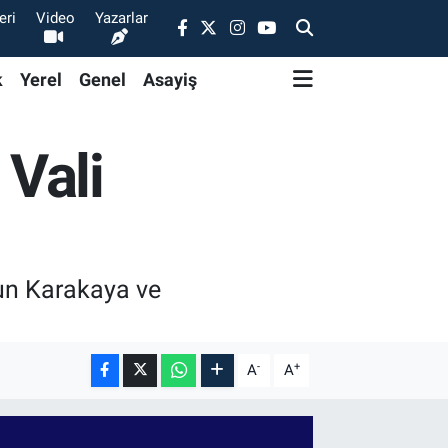
eri
Video
Yazarlar
k
Yerel
Genel
Asayiş
Vali
çun Karakaya ve
-
+
A
A