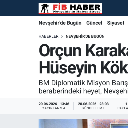
Foto Galeri
Nevşehir'de Bugün
Nevşehir'de Bugün
Nevşehir'de Bugün
Nöbetçi Eczaneler
Nevşehir'de Bugün
Güncel
Siyaset
Video
Güncel
Güncel
Güncel
Hava Durumu
HABERLER
NEVŞEHIR'DE BUGÜN
Orçun Karak
Yazarlar
Siyaset
Siyaset
Siyaset
Trafik Durumu
Hüseyin Kök’
Özel Haber
Özel Haber
Özel Haber
Süper Lig Puan Durumu ve Fikstür
Turizm
Turizm
Turizm
Tüm Manşetler
BM Diplomatik Misyon Barış 
beraberindeki heyet, Nevşehir
Ekonomi
Ekonomi
Ekonomi
Son Dakika Haberleri
20.06.2026 - 13:46
20.06.2026 - 23:03
1
YAYINLANMA
GÜNCELLEME
PAYL
Spor
Spor
Spor
Haber Arşivi
Yaşam
Gündem
Gündem