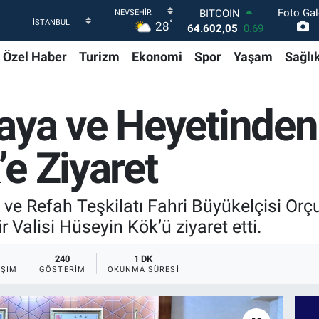
Foto Gal
DOLAR
°
28
47,5986
0.06
EURO
Özel Haber
Turizm
Ekonomi
Spor
Yaşam
Sağlı
55,0700
0.1
STERLİN
64,2438
0.21
GRAM ALTIN
aya ve Heyetinden 
6518.23
0.39
BİST100
13.703
0
e Ziyaret
BITCOIN
64.602,05
0.69
ve Refah Teşkilatı Fahri Büyükelçisi Or
 Valisi Hüseyin Kök’ü ziyaret etti.
240
1 DK
AŞIM
GÖSTERIM
OKUNMA SÜRESI