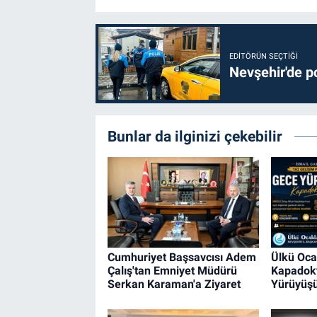
EDITÖRÜN SEÇTIĞI
Nevşehir'de po
Bunlar da ilginizi çekebilir
Cumhuriyet Başsavcısı Adem
Ülkü Oca
Çalış'tan Emniyet Müdürü
Kapadok
Serkan Karaman'a Ziyaret
Yürüyüşü 