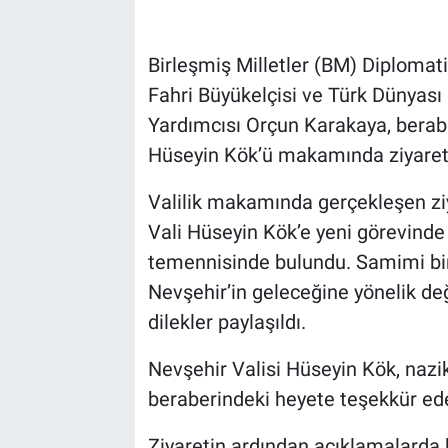
Bilim-Tek
Birleşmiş Milletler (BM) Diplomat
Fahri Büyükelçisi ve Türk Dünyas
Teknoloji
Yardımcısı Orçun Karakaya, beraber
Röportaj
Hüseyin Kök’ü makamında ziyaret 
Valilik makamında gerçekleşen zi
Kayseri
Vali Hüseyin Kök’e yeni görevinde b
Niğde
temennisinde bulundu. Samimi b
Nevşehir’in geleceğine yönelik değ
Aksaray
dilekler paylaşıldı.
Kırşehir
Nevşehir Valisi Hüseyin Kök, nazi
beraberindeki heyete teşekkür ed
Yerel
Ziyaretin ardından açıklamalarda