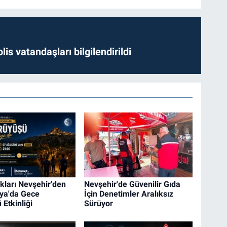
lis vatandaşları bilgilendirildi
kları Nevşehir'den
Nevşehir'de Güvenilir Gıda
ya'da Gece
İçin Denetimler Aralıksız
Etkinliği
Sürüyor