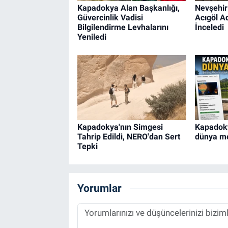
Kapadokya Alan Başkanlığı,
Nevşehir 
Güvercinlik Vadisi
Acıgöl Ad
Bilgilendirme Levhalarını
İnceledi
Yeniledi
Kapadokya'nın Simgesi
Kapadoky
Tahrip Edildi, NERO'dan Sert
dünya m
Tepki
Yorumlar