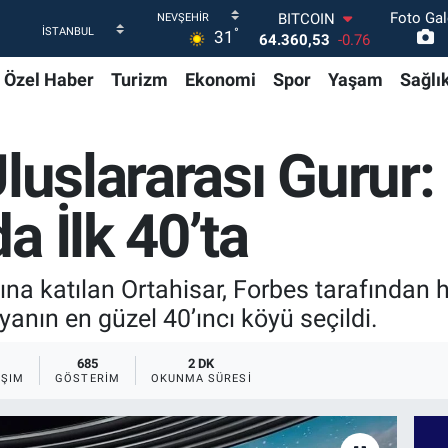
Foto Gal
DOLAR
°
31
47,7069
0.17
EURO
Özel Haber
Turizm
Ekonomi
Spor
Yaşam
Sağlı
55,0265
0.01
STERLİN
64,1897
0.02
GRAM ALTIN
Uluslararası Gurur
6618.49
2.12
BİST100
13.887
64
a İlk 40’ta
BITCOIN
64.360,53
-0.76
ğına katılan Ortahisar, Forbes tarafından
yanın en güzel 40’ıncı köyü seçildi.
685
2 DK
AŞIM
GÖSTERIM
OKUNMA SÜRESI