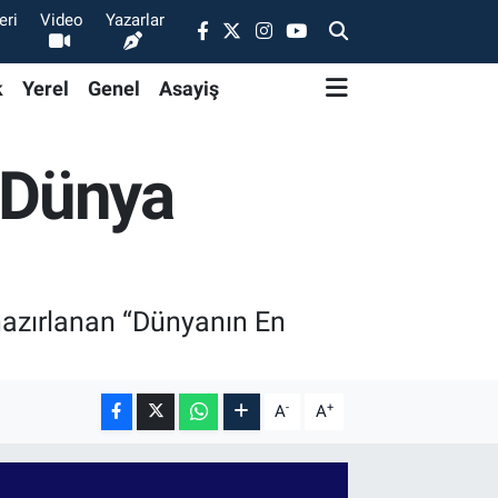
eri
Video
Yazarlar
k
Yerel
Genel
Asayiş
: Dünya
 hazırlanan “Dünyanın En
-
+
A
A