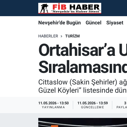
Foto Galeri
Nevşehir'de Bugün
Nevşehir'de Bugün
Nevşehir'de Bugün
Nöbetçi Eczaneler
Nevşehir'de Bugün
Güncel
Siyaset
Video
Güncel
Güncel
Güncel
Hava Durumu
HABERLER
TURIZM
Ortahisar’a 
Yazarlar
Siyaset
Siyaset
Siyaset
Trafik Durumu
Sıralamasınd
Özel Haber
Özel Haber
Özel Haber
Süper Lig Puan Durumu ve Fikstür
Turizm
Turizm
Turizm
Tüm Manşetler
Cittaslow (Sakin Şehirler) a
Güzel Köyleri” listesinde dün
Ekonomi
Ekonomi
Ekonomi
Son Dakika Haberleri
11.05.2026 - 13:50
11.05.2026 - 13:59
3
YAYINLANMA
GÜNCELLEME
PAYL
Spor
Spor
Spor
Haber Arşivi
Yaşam
Gündem
Gündem