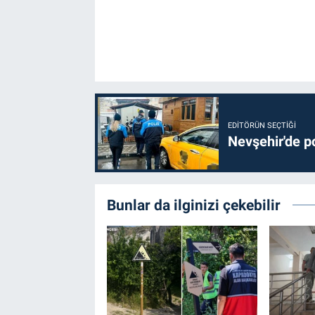
EDITÖRÜN SEÇTIĞI
Nevşehir'de po
Bunlar da ilginizi çekebilir