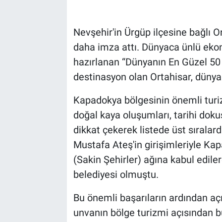
Bilim-Tek
Nevşehir'in Ürgüp ilçesine bağlı O
daha imza attı. Dünyaca ünlü eko
Teknoloji
hazırlanan “Dünyanın En Güzel 50 
Röportaj
destinasyon olan Ortahisar, dünyan
Kapadokya bölgesinin önemli turiz
Kayseri
doğal kaya oluşumları, tarihi doku
Niğde
dikkat çekerek listede üst sıralar
Mustafa Ateş'in girişimleriyle Ka
Aksaray
(Sakin Şehirler) ağına kabul edile
belediyesi olmuştu.
Kırşehir
Bu önemli başarıların ardından aç
Yerel
unvanın bölge turizmi açısından bü