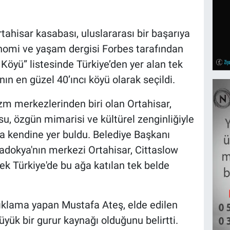
rtahisar kasabası, uluslararası bir başarıya
nomi ve yaşam dergisi Forbes tarafından
Köyü” listesinde Türkiye’den yer alan tek
ın en güzel 40’ıncı köyü olarak seçildi.
m merkezlerinden biri olan Ortahisar,
su, özgün mimarisi ve kültürel zenginliğiyle
da kendine yer buldu. Belediye Başkanı
padokya'nın merkezi Ortahisar, Cittaslow
rek Türkiye'de bu ağa katılan tek belde
ıklama yapan Mustafa Ateş, elde edilen
yük bir gurur kaynağı olduğunu belirtti.