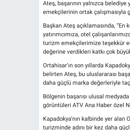
Genel
Ateş, başarının yalnızca belediye 
emekçilerinin ortak çalışmasıyla g
Asayiş
Başkan Ateş açıklamasında, “En 
Kültür - Sanat
yatırımcımıza, otel çalışanlarımı
turizm emekçilerimize teşekkür e
Politika
değerine verdikleri katkı çok büyük
Magazin
Ortahisar’ın son yıllarda Kapadokya
belirten Ateş, bu uluslararası baş
Çevre
daha güçlü marka değerleriyle taçl
Haberde İnsan
Bölgenin başarısı ulusal medyada 
görüntüleri ATV Ana Haber özel Ne
Kapadokya’nın kalbinde yer alan Ort
turizminde adını bir kez daha güç