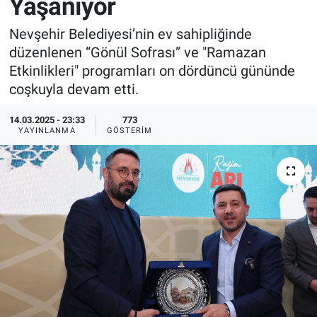
Yaşanıyor
Sağlık
İlan - Duyuru- Mesaj
İlan - Duyuru- Mesaj
Nevşehir Belediyesi’nin ev sahipliğinde
düzenlenen “Gönül Sofrası” ve "Ramazan
Yerel
Türkiye Gündemi
Türkiye Gündemi
Etkinlikleri" programları on dördüncü gününde
coşkuyla devam etti.
Genel
Sizden Gelenler
Sizden Gelenler
14.03.2025 - 23:33
773
YAYINLANMA
GÖSTERIM
Asayiş
Yaşam
Sağlık
Eğitim
Kültür
3.Sayfa
Medya