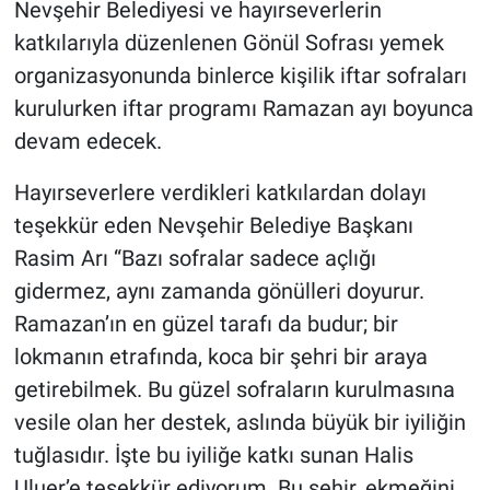
Nevşehir Belediyesi ve hayırseverlerin
Genel
katkılarıyla düzenlenen Gönül Sofrası yemek
Asayiş
organizasyonunda binlerce kişilik iftar sofraları
kurulurken iftar programı Ramazan ayı boyunca
Kültür - Sanat
devam edecek.
Politika
Hayırseverlere verdikleri katkılardan dolayı
teşekkür eden Nevşehir Belediye Başkanı
Magazin
Rasim Arı “Bazı sofralar sadece açlığı
Çevre
gidermez, aynı zamanda gönülleri doyurur.
Ramazan’ın en güzel tarafı da budur; bir
Haberde İnsan
lokmanın etrafında, koca bir şehri bir araya
getirebilmek. Bu güzel sofraların kurulmasına
vesile olan her destek, aslında büyük bir iyiliğin
tuğlasıdır. İşte bu iyiliğe katkı sunan Halis
Uluer’e teşekkür ediyorum. Bu şehir, ekmeğini