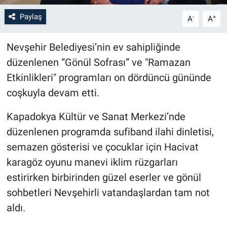
Paylaş
-
+
A
A
Bilim-Tek
Nevşehir Belediyesi’nin ev sahipliğinde
Teknoloji
düzenlenen “Gönül Sofrası” ve "Ramazan
Röportaj
Etkinlikleri" programları on dördüncü gününde
coşkuyla devam etti.
Kayseri
Kapadokya Kültür ve Sanat Merkezi’nde
Niğde
düzenlenen programda sufiband ilahi dinletisi,
semazen gösterisi ve çocuklar için Hacivat
Aksaray
karagöz oyunu manevi iklim rüzgarları
estirirken birbirinden güzel eserler ve gönül
Kırşehir
sohbetleri Nevşehirli vatandaşlardan tam not
Yerel
aldı.