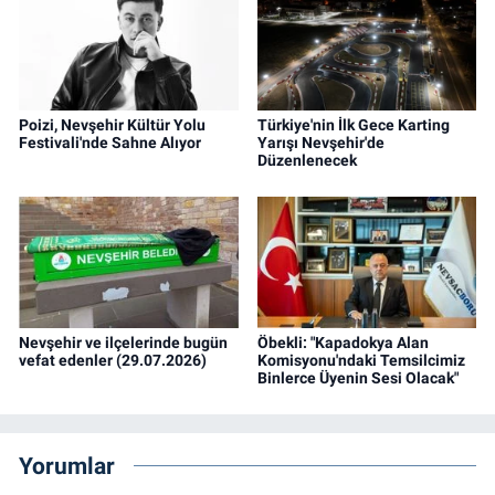
Poizi, Nevşehir Kültür Yolu
Türkiye'nin İlk Gece Karting
Festivali'nde Sahne Alıyor
Yarışı Nevşehir'de
Düzenlenecek
Nevşehir ve ilçelerinde bugün
Öbekli: "Kapadokya Alan
vefat edenler (29.07.2026)
Komisyonu'ndaki Temsilcimiz
Binlerce Üyenin Sesi Olacak"
Yorumlar