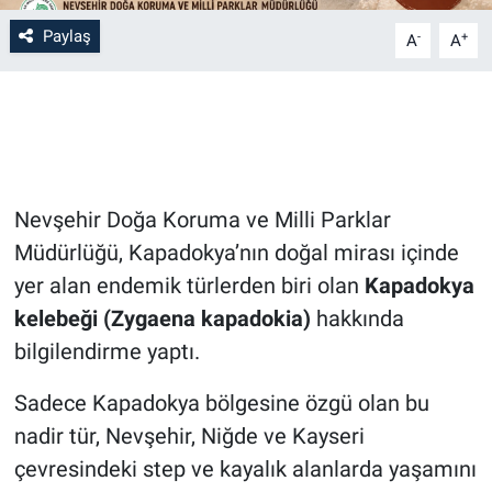
Paylaş
-
+
A
A
Bilim-Tek
Teknoloji
Röportaj
Nevşehir Doğa Koruma ve Milli Parklar
Kayseri
Müdürlüğü, Kapadokya’nın doğal mirası içinde
Niğde
yer alan endemik türlerden biri olan
Kapadokya
kelebeği (Zygaena kapadokia)
hakkında
Aksaray
bilgilendirme yaptı.
Kırşehir
Sadece Kapadokya bölgesine özgü olan bu
nadir tür, Nevşehir, Niğde ve Kayseri
Yerel
çevresindeki step ve kayalık alanlarda yaşamını