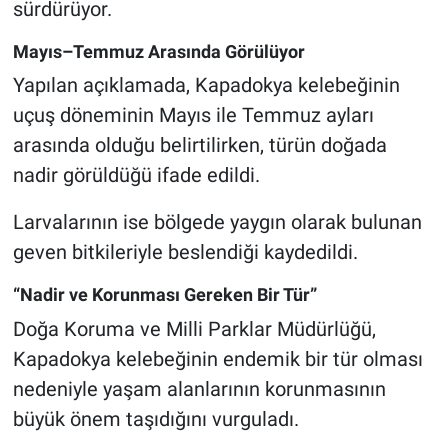
sürdürüyor.
Genel
Mayıs–Temmuz Arasında Görülüyor
Asayiş
Yapılan açıklamada, Kapadokya kelebeğinin
Kültür - Sanat
uçuş döneminin Mayıs ile Temmuz ayları
arasında olduğu belirtilirken, türün doğada
Politika
nadir görüldüğü ifade edildi.
Magazin
Larvalarının ise bölgede yaygın olarak bulunan
geven bitkileriyle beslendiği kaydedildi.
Çevre
“Nadir ve Korunması Gereken Bir Tür”
Haberde İnsan
Doğa Koruma ve Milli Parklar Müdürlüğü,
Kapadokya kelebeğinin endemik bir tür olması
nedeniyle yaşam alanlarının korunmasının
büyük önem taşıdığını vurguladı.