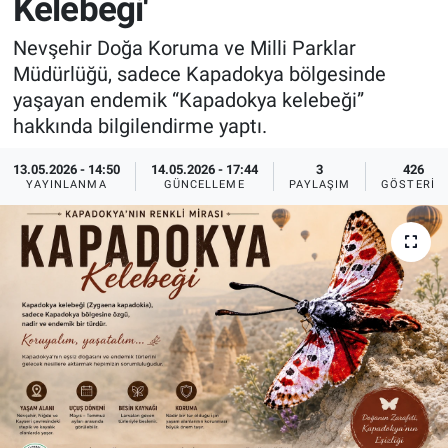
Kelebeği'
Sağlık
İlan - Duyuru- Mesaj
İlan - Duyuru- Mesaj
Nevşehir Doğa Koruma ve Milli Parklar
Müdürlüğü, sadece Kapadokya bölgesinde
Yerel
Türkiye Gündemi
Türkiye Gündemi
yaşayan endemik “Kapadokya kelebeği”
hakkında bilgilendirme yaptı.
Genel
Sizden Gelenler
Sizden Gelenler
13.05.2026 - 14:50
14.05.2026 - 17:44
3
426
YAYINLANMA
GÜNCELLEME
PAYLAŞIM
GÖSTERIM
Asayiş
Yaşam
Sağlık
Eğitim
Kültür
3.Sayfa
Medya