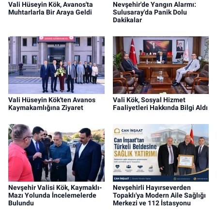
Vali Hüseyin Kök, Avanos'ta
Nevşehir'de Yangın Alarmı:
Muhtarlarla Bir Araya Geldi
Sulusaray'da Panik Dolu
Dakikalar
Vali Hüseyin Kök'ten Avanos
Vali Kök, Sosyal Hizmet
Kaymakamlığına Ziyaret
Faaliyetleri Hakkında Bilgi Aldı
Nevşehir Valisi Kök, Kaymaklı-
Nevşehirli Hayırseverden
Mazı Yolunda İncelemelerde
Topaklı'ya Modern Aile Sağlığı
Bulundu
Merkezi ve 112 İstasyonu