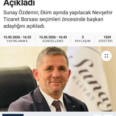
Açıkladı
Sağlık
İlan - Duyuru- Mesaj
İlan - Duyuru- Mesaj
Sunay Özdemir, Ekim ayında yapılacak Nevşehir
Ticaret Borsası seçimleri öncesinde başkan
Yerel
Türkiye Gündemi
Türkiye Gündemi
adaylığını açıkladı.
Genel
Sizden Gelenler
Sizden Gelenler
15.05.2026 - 16:25
15.05.2026 - 16:43
3
1529
YAYINLANMA
GÜNCELLEME
PAYLAŞIM
GÖSTERIM
Asayiş
Yaşam
Sağlık
Eğitim
Kültür
3.Sayfa
Medya