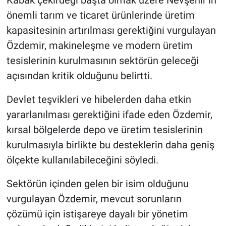
Genel
önemli tarım ve ticaret ürünlerinde üretim
kapasitesinin artırılması gerektiğini vurgulayan
Asayiş
Özdemir, makineleşme ve modern üretim
Kültür - Sanat
tesislerinin kurulmasının sektörün geleceği
açısından kritik olduğunu belirtti.
Politika
Devlet teşvikleri ve hibelerden daha etkin
Magazin
yararlanılması gerektiğini ifade eden Özdemir,
kırsal bölgelerde depo ve üretim tesislerinin
Çevre
kurulmasıyla birlikte bu desteklerin daha geniş
Haberde İnsan
ölçekte kullanılabileceğini söyledi.
Sektörün içinden gelen bir isim olduğunu
vurgulayan Özdemir, mevcut sorunların
çözümü için istişareye dayalı bir yönetim