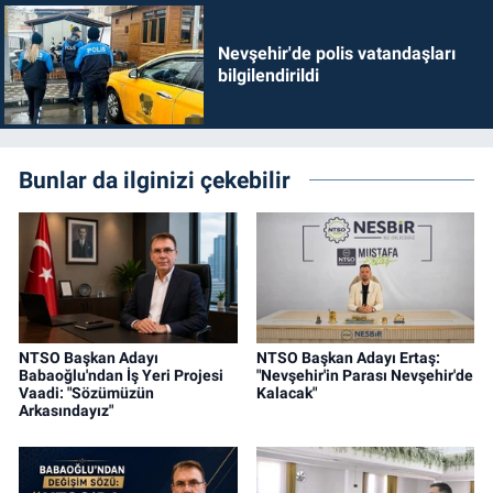
Nevşehir'de polis vatandaşları
bilgilendirildi
Bunlar da ilginizi çekebilir
NTSO Başkan Adayı
NTSO Başkan Adayı Ertaş:
Babaoğlu'ndan İş Yeri Projesi
"Nevşehir'in Parası Nevşehir'de
Vaadi: "Sözümüzün
Kalacak"
Arkasındayız"