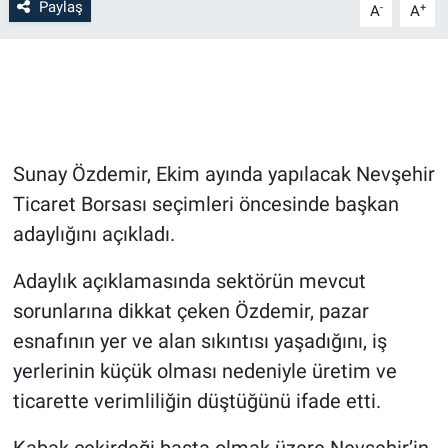
Paylaş
-
+
A
A
Bilim-Tek
Teknoloji
Röportaj
Sunay Özdemir, Ekim ayında yapılacak Nevşehir
Kayseri
Ticaret Borsası seçimleri öncesinde başkan
adaylığını açıkladı.
Niğde
Adaylık açıklamasında sektörün mevcut
Aksaray
sorunlarına dikkat çeken Özdemir, pazar
esnafının yer ve alan sıkıntısı yaşadığını, iş
Kırşehir
yerlerinin küçük olması nedeniyle üretim ve
ticarette verimliliğin düştüğünü ifade etti.
Yerel
Kabak çekirdeği başta olmak üzere Nevşehir’in