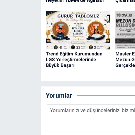
Heyetini TBMM'de Ağırladı
Çıkarmas
Trend Eğitim Kurumundan
Master 
LGS Yerleştirmelerinde
Mezun G
Büyük Başarı
Gerçekleş
Yorumlar