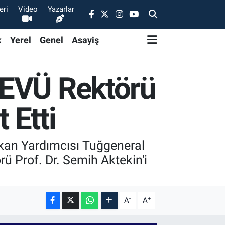
eri
Video
Yazarlar
k
Yerel
Genel
Asayiş
NEVÜ Rektörü
 Etti
kan Yardımcısı Tuğgeneral
ü Prof. Dr. Semih Aktekin'i
-
+
A
A