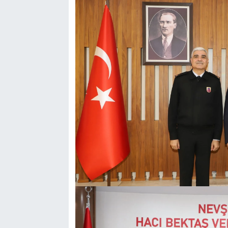
Genel
Asayiş
Kültür - Sanat
Politika
Magazin
Çevre
Haberde İnsan