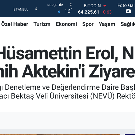
Foto Gal
DOLAR
°
16
47,7143
0.16
EURO
Özel Haber
Turizm
Ekonomi
Spor
Yaşam
Sağlı
55,0317
-0.02
STERLİN
64,2463
0.07
GRAM ALTIN
Hüsamettin Erol, 
6510.40
0.45
BİST100
13.799
70
ih Aktekin'i Ziyaret
BITCOIN
64.225,61
-0.63
 Denetleme ve Değerlendirme Daire Baş
cı Bektaş Veli Üniversitesi (NEVÜ) Rektör