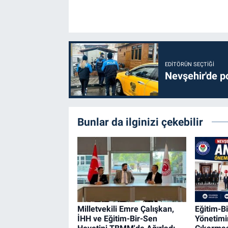
EDITÖRÜN SEÇTIĞI
Nevşehir'de po
Bunlar da ilginizi çekebilir
Milletvekili Emre Çalışkan,
Eğitim-B
İHH ve Eğitim-Bir-Sen
Yönetim