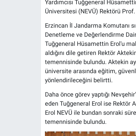
Yardımcısı Tuğgeneral Hüsamettin
Üniversitesi (NEVÜ) Rektörü Prof. D
Bilim-Tek
Erzincan İl Jandarma Komutanı s
Teknoloji
Denetleme ve Değerlendirme Daire
Tuğgeneral Hüsamettin Erol'u mak
Röportaj
aldığını dile getiren Rektör Aktekin
Kayseri
temennisinde bulundu. Aktekin ay
üniversite arasında eğitim, güvenli
Niğde
yönlendirileceğini belirtti.
Aksaray
Daha önce görev yaptığı Nevşehir'i
eden Tuğgeneral Erol ise Rektör Akt
Kırşehir
Erol NEVÜ ile bundan sonraki süre
temennisinde bulundu.
Yerel