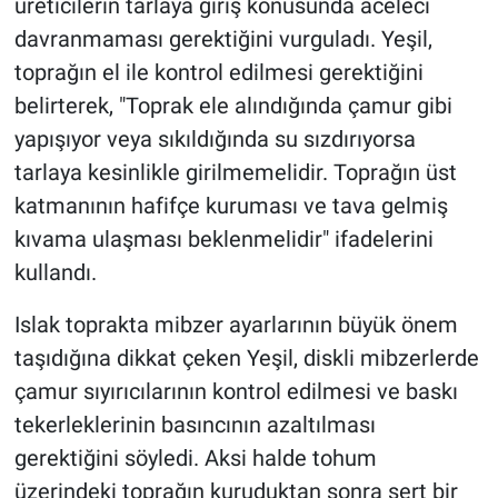
üreticilerin tarlaya giriş konusunda aceleci
Genel
davranmaması gerektiğini vurguladı. Yeşil,
Asayiş
toprağın el ile kontrol edilmesi gerektiğini
belirterek, "Toprak ele alındığında çamur gibi
Kültür - Sanat
yapışıyor veya sıkıldığında su sızdırıyorsa
tarlaya kesinlikle girilmemelidir. Toprağın üst
Politika
katmanının hafifçe kuruması ve tava gelmiş
Magazin
kıvama ulaşması beklenmelidir" ifadelerini
kullandı.
Çevre
Islak toprakta mibzer ayarlarının büyük önem
Haberde İnsan
taşıdığına dikkat çeken Yeşil, diskli mibzerlerde
çamur sıyırıcılarının kontrol edilmesi ve baskı
tekerleklerinin basıncının azaltılması
gerektiğini söyledi. Aksi halde tohum
üzerindeki toprağın kuruduktan sonra sert bir