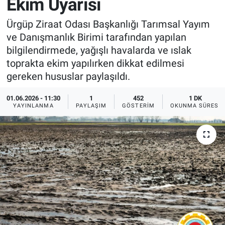
Ekim Uyarısı
Sağlık
İlan - Duyuru- Mesaj
İlan - Duyuru- Mesaj
Ürgüp Ziraat Odası Başkanlığı Tarımsal Yayım
ve Danışmanlık Birimi tarafından yapılan
Yerel
Türkiye Gündemi
Türkiye Gündemi
bilgilendirmede, yağışlı havalarda ve ıslak
toprakta ekim yapılırken dikkat edilmesi
Genel
Sizden Gelenler
Sizden Gelenler
gereken hususlar paylaşıldı.
Asayiş
Yaşam
01.06.2026 - 11:30
1
452
1 DK
YAYINLANMA
PAYLAŞIM
GÖSTERIM
OKUNMA SÜRESI
Sağlık
Eğitim
Kültür
3.Sayfa
Medya