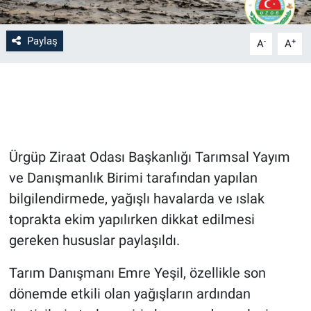
Bilim-Tek
Paylaş
-
+
A
A
Teknoloji
Röportaj
Kayseri
Ürgüp Ziraat Odası Başkanlığı Tarımsal Yayım
Niğde
ve Danışmanlık Birimi tarafından yapılan
bilgilendirmede, yağışlı havalarda ve ıslak
Aksaray
toprakta ekim yapılırken dikkat edilmesi
gereken hususlar paylaşıldı.
Kırşehir
Tarım Danışmanı Emre Yeşil, özellikle son
Yerel
dönemde etkili olan yağışların ardından