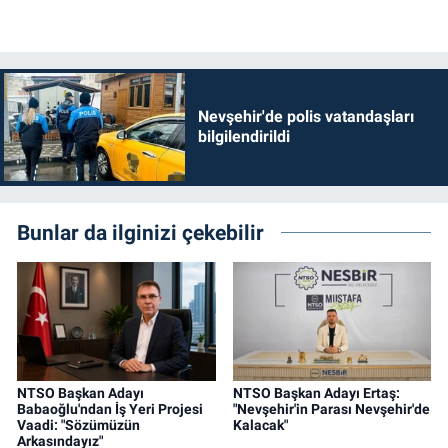
Nevşehir'de polis vatandaşları
bilgilendirildi
Bunlar da ilginizi çekebilir
NTSO Başkan Adayı
NTSO Başkan Adayı Ertaş:
Babaoğlu'ndan İş Yeri Projesi
"Nevşehir'in Parası Nevşehir'de
Vaadi: "Sözümüzün
Kalacak"
Arkasındayız"