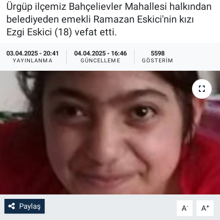
Ürgüp ilçemiz Bahçelievler Mahallesi halkından
Sağlık
İlan - Duyuru- Mesaj
İlan - Duyuru- Mesaj
belediyeden emekli Ramazan Eskici'nin kızı
Ezgi Eskici (18) vefat etti.
Yerel
Türkiye Gündemi
Türkiye Gündemi
03.04.2025 - 20:41
04.04.2025 - 16:46
5598
YAYINLANMA
GÜNCELLEME
GÖSTERIM
Genel
Sizden Gelenler
Sizden Gelenler
Asayiş
Yaşam
Sağlık
Eğitim
Kültür
3.Sayfa
Paylaş
-
+
A
A
Medya