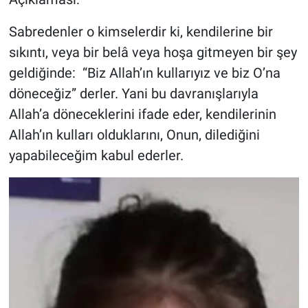
Genel
Sabredenler o kimselerdir ki, kendilerine bir
Asayiş
sıkıntı, veya bir belâ veya hoşa gitmeyen bir şey
geldiğinde: “Biz Allah’ın kullarıyız ve biz O’na
Kültür - Sanat
döneceğiz” derler. Yani bu davranışlarıyla
Politika
Allah’a döneceklerini ifade eder, kendilerinin
Allah’ın kulları olduklarını, Onun, dilediğini
Magazin
yapabileceğim kabul ederler.
Çevre
Haberde İnsan