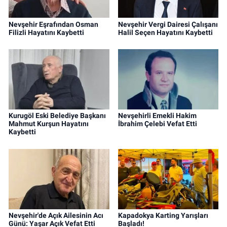
Nevşehir Eşrafından Osman
Nevşehir Vergi Dairesi Çalışanı
Filizli Hayatını Kaybetti
Halil Seçen Hayatını Kaybetti
Kurugöl Eski Belediye Başkanı
Nevşehirli Emekli Hakim
Mahmut Kurşun Hayatını
İbrahim Çelebi Vefat Etti
Kaybetti
Nevşehir'de Açık Ailesinin Acı
Kapadokya Karting Yarışları
Günü: Yaşar Açık Vefat Etti
Başladı!