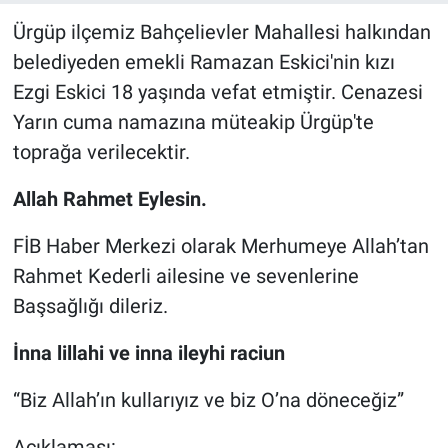
Ürgüp ilçemiz Bahçelievler Mahallesi halkından
Bilim-Tek
belediyeden emekli Ramazan Eskici'nin kızı
Ezgi Eskici 18 yaşında vefat etmiştir. Cenazesi
Teknoloji
Yarın cuma namazına müteakip Ürgüp'te
Röportaj
toprağa verilecektir.
Allah Rahmet Eylesin.
Kayseri
FİB Haber Merkezi olarak Merhumeye Allah’tan
Niğde
Rahmet Kederli ailesine ve sevenlerine
Aksaray
Başsağlığı dileriz.
İnna lillahi ve inna ileyhi raciun
Kırşehir
“Biz Allah’ın kullarıyız ve biz O’na döneceğiz”
Yerel
Açıklaması: