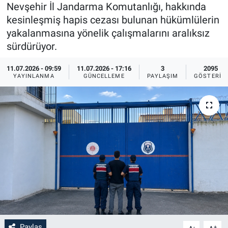
Nevşehir İl Jandarma Komutanlığı, hakkında
Sağlık
İlan - Duyuru- Mesaj
İlan - Duyuru- Mesaj
kesinleşmiş hapis cezası bulunan hükümlülerin
yakalanmasına yönelik çalışmalarını aralıksız
Yerel
Türkiye Gündemi
Türkiye Gündemi
sürdürüyor.
11.07.2026 - 09:59
11.07.2026 - 17:16
3
2095
Genel
Sizden Gelenler
Sizden Gelenler
YAYINLANMA
GÜNCELLEME
PAYLAŞIM
GÖSTERIM
Asayiş
Yaşam
Sağlık
Eğitim
Kültür
3.Sayfa
Medya
Paylaş
-
+