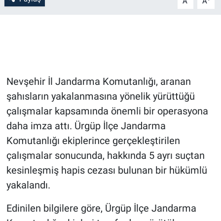
A
A
Bilim-Tek
Teknoloji
Röportaj
Nevşehir İl Jandarma Komutanlığı, aranan
şahısların yakalanmasına yönelik yürüttüğü
Kayseri
çalışmalar kapsamında önemli bir operasyona
Niğde
daha imza attı. Ürgüp İlçe Jandarma
Komutanlığı ekiplerince gerçekleştirilen
Aksaray
çalışmalar sonucunda, hakkında 5 ayrı suçtan
kesinleşmiş hapis cezası bulunan bir hükümlü
Kırşehir
yakalandı.
Yerel
Edinilen bilgilere göre, Ürgüp İlçe Jandarma