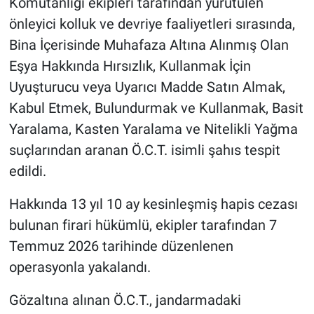
Komutanlığı ekipleri tarafından yürütülen
Genel
önleyici kolluk ve devriye faaliyetleri sırasında,
Asayiş
Bina İçerisinde Muhafaza Altına Alınmış Olan
Eşya Hakkında Hırsızlık, Kullanmak İçin
Kültür - Sanat
Uyuşturucu veya Uyarıcı Madde Satın Almak,
Kabul Etmek, Bulundurmak ve Kullanmak, Basit
Politika
Yaralama, Kasten Yaralama ve Nitelikli Yağma
Magazin
suçlarından aranan Ö.C.T. isimli şahıs tespit
edildi.
Çevre
Hakkında 13 yıl 10 ay kesinleşmiş hapis cezası
Haberde İnsan
bulunan firari hükümlü, ekipler tarafından 7
Temmuz 2026 tarihinde düzenlenen
operasyonla yakalandı.
Gözaltına alınan Ö.C.T., jandarmadaki