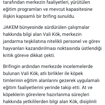
tarafından merkezin faaliyetleri, yürütülen
Genel
eğitim programları ve mevcut kapasitesine
Asayiş
ilişkin kapsamlı bir brifing sunuldu.
Kültür - Sanat
JAKEM bünyesinde sürdürülen çalışmalar
hakkında bilgi alan Vali Kök, merkezin
Politika
jandarma teşkilatına nitelikli personel ve görev
hayvanları kazandırılması noktasında üstlendiği
Magazin
kritik göreve dikkat çekti.
Çevre
Brifingin ardından merkezde incelemelerde
bulunan Vali Kök, atlı birlikler ile köpek
Haberde İnsan
timlerinin eğitim alanlarını gezerek uygulamalı
eğitim faaliyetlerini yerinde takip etti. At ve
köpeklerin görevlere hazırlanma süreçleri
hakkında yetkililerden bilgi alan Kök, disiplinli