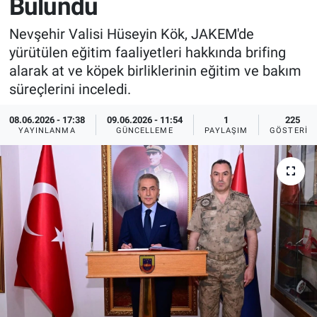
Bulundu
Sağlık
İlan - Duyuru- Mesaj
İlan - Duyuru- Mesaj
Nevşehir Valisi Hüseyin Kök, JAKEM'de
yürütülen eğitim faaliyetleri hakkında brifing
Yerel
Türkiye Gündemi
Türkiye Gündemi
alarak at ve köpek birliklerinin eğitim ve bakım
süreçlerini inceledi.
Genel
Sizden Gelenler
Sizden Gelenler
08.06.2026 - 17:38
09.06.2026 - 11:54
1
225
YAYINLANMA
GÜNCELLEME
PAYLAŞIM
GÖSTERIM
Asayiş
Yaşam
Sağlık
Eğitim
Kültür
3.Sayfa
Medya