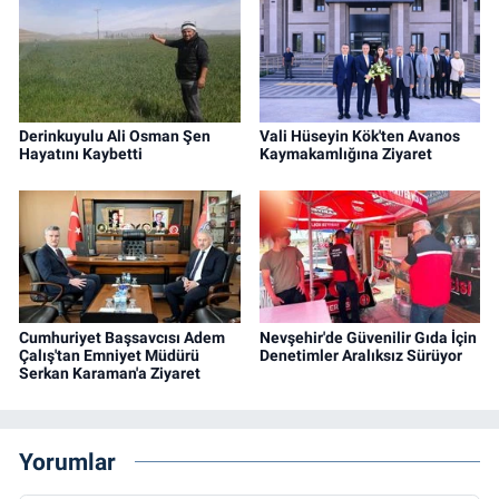
Derinkuyulu Ali Osman Şen
Vali Hüseyin Kök'ten Avanos
Hayatını Kaybetti
Kaymakamlığına Ziyaret
Cumhuriyet Başsavcısı Adem
Nevşehir'de Güvenilir Gıda İçin
Çalış'tan Emniyet Müdürü
Denetimler Aralıksız Sürüyor
Serkan Karaman'a Ziyaret
Yorumlar