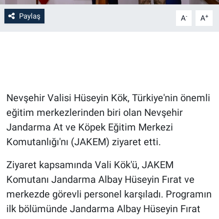
Paylaş
-
+
A
A
Bilim-Tek
Teknoloji
Röportaj
Nevşehir Valisi Hüseyin Kök, Türkiye'nin önemli
Kayseri
eğitim merkezlerinden biri olan Nevşehir
Niğde
Jandarma At ve Köpek Eğitim Merkezi
Komutanlığı'nı (JAKEM) ziyaret etti.
Aksaray
Ziyaret kapsamında Vali Kök'ü, JAKEM
Kırşehir
Komutanı Jandarma Albay Hüseyin Fırat ve
merkezde görevli personel karşıladı. Programın
Yerel
ilk bölümünde Jandarma Albay Hüseyin Fırat