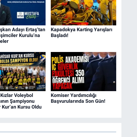
kan Adayı Ertaş’tan
Kapadokya Karting Yarışları
işimciler Kurulu’na
Başladı!
eler
Kızlar Voleybol
Komiser Yardımcılığı
ının Şampiyonu
Başvurularında Son Gün!
r Kur’an Kursu Oldu