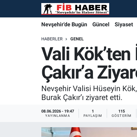
Foto Galeri
Nevşehir'de Bugün
Nevşehir'de Bugün
Nevşehir'de Bugün
Nöbetçi Eczaneler
Nevşehir'de Bugün
Güncel
Siyaset
Video
Güncel
Güncel
Güncel
Hava Durumu
HABERLER
GENEL
Vali Kök’te
Yazarlar
Siyaset
Siyaset
Siyaset
Trafik Durumu
Çakır’a Ziyar
Özel Haber
Özel Haber
Özel Haber
Süper Lig Puan Durumu ve Fikstür
Turizm
Turizm
Turizm
Tüm Manşetler
Nevşehir Valisi Hüseyin Kök
Burak Çakır’ı ziyaret etti.
Ekonomi
Ekonomi
Ekonomi
Son Dakika Haberleri
08.06.2026 - 19:47
1
115
YAYINLANMA
PAYLAŞIM
GÖSTERIM
Spor
Spor
Spor
Haber Arşivi
Yaşam
Gündem
Gündem