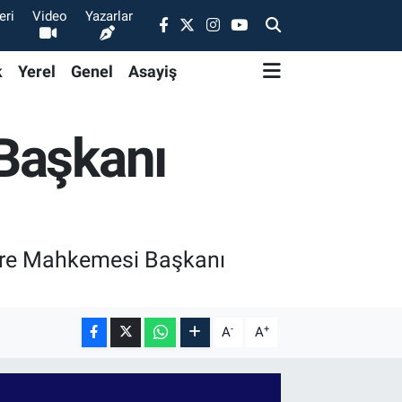
eri
Video
Yazarlar
k
Yerel
Genel
Asayiş
 Başkanı
dare Mahkemesi Başkanı
-
+
A
A