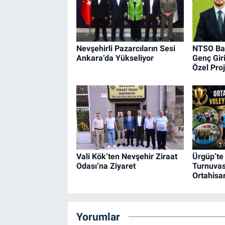
Nevşehirli Pazarcıların Sesi
NTSO Baş
Ankara’da Yükseliyor
Genç Gir
Özel Proj
Vali Kök’ten Nevşehir Ziraat
Ürgüp’te 
Odası’na Ziyaret
Turnuvas
Ortahisa
Yorumlar