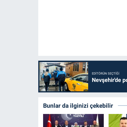
Genel
Asayiş
Kültür - Sanat
Politika
Magazin
Çevre
EDITÖRÜN SEÇTIĞI
Nevşehir'de po
Haberde İnsan
Bunlar da ilginizi çekebilir