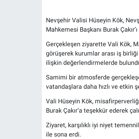
Bilim-Tek
Nevşehir Valisi Hüseyin Kök, Nevş
Mahkemesi Başkanı Burak Çakır’ı z
Teknoloji
Gerçekleşen ziyarette Vali Kök, M
Röportaj
görüşerek kurumlar arası iş birli
ilişkin değerlendirmelerde bulund
Kayseri
Samimi bir atmosferde gerçekleşen
Niğde
vatandaşlara daha hızlı ve etkin 
Aksaray
Vali Hüseyin Kök, misafirperverl
Kırşehir
Burak Çakır’a teşekkür ederek çalı
Ziyaret, karşılıklı iyi niyet temenn
Yerel
ile sona erdi.