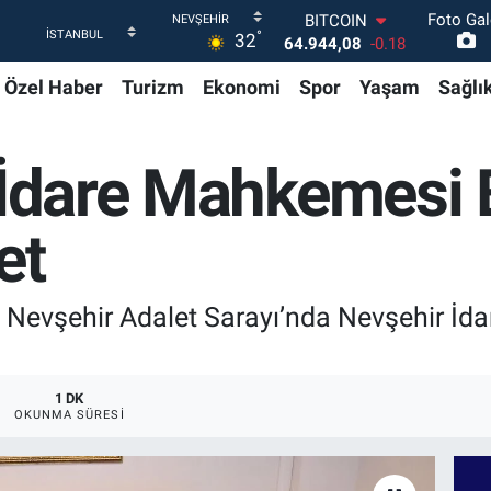
64.944,08
-0.18
Foto Gal
DOLAR
°
32
47,7436
0.18
EURO
Özel Haber
Turizm
Ekonomi
Spor
Yaşam
Sağlı
55,2510
0.32
STERLİN
64,4811
0.38
n İdare Mahkemesi
GRAM ALTIN
6660.55
0.03
BİST100
et
13.779
-14
, Nevşehir Adalet Sarayı’nda Nevşehir İ
1 DK
OKUNMA SÜRESI