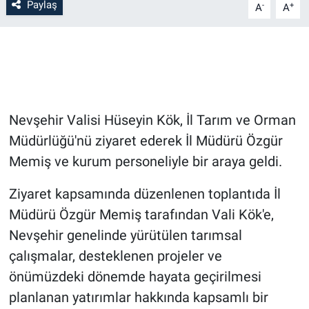
Paylaş
-
+
A
A
Bilim-Tek
Teknoloji
Röportaj
Nevşehir Valisi Hüseyin Kök, İl Tarım ve Orman
Kayseri
Müdürlüğü'nü ziyaret ederek İl Müdürü Özgür
Memiş ve kurum personeliyle bir araya geldi.
Niğde
Ziyaret kapsamında düzenlenen toplantıda İl
Aksaray
Müdürü Özgür Memiş tarafından Vali Kök'e,
Nevşehir genelinde yürütülen tarımsal
Kırşehir
çalışmalar, desteklenen projeler ve
önümüzdeki dönemde hayata geçirilmesi
Yerel
planlanan yatırımlar hakkında kapsamlı bir