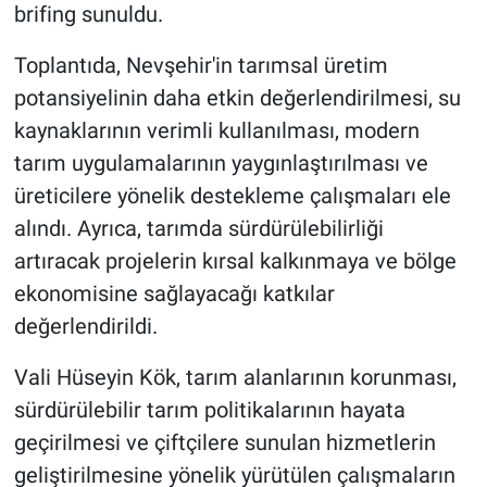
Genel
brifing sunuldu.
Toplantıda, Nevşehir'in tarımsal üretim
Asayiş
potansiyelinin daha etkin değerlendirilmesi, su
Kültür - Sanat
kaynaklarının verimli kullanılması, modern
tarım uygulamalarının yaygınlaştırılması ve
Politika
üreticilere yönelik destekleme çalışmaları ele
alındı. Ayrıca, tarımda sürdürülebilirliği
Magazin
artıracak projelerin kırsal kalkınmaya ve bölge
Çevre
ekonomisine sağlayacağı katkılar
değerlendirildi.
Haberde İnsan
Vali Hüseyin Kök, tarım alanlarının korunması,
sürdürülebilir tarım politikalarının hayata
geçirilmesi ve çiftçilere sunulan hizmetlerin
geliştirilmesine yönelik yürütülen çalışmaların