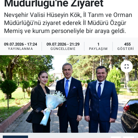
Müdürlüğü'ne Ziyaret
Sağlık
İlan - Duyuru- Mesaj
İlan - Duyuru- Mesaj
Nevşehir Valisi Hüseyin Kök, İl Tarım ve Orman
Müdürlüğü'nü ziyaret ederek İl Müdürü Özgür
Yerel
Türkiye Gündemi
Türkiye Gündemi
Memiş ve kurum personeliyle bir araya geldi.
Genel
Sizden Gelenler
Sizden Gelenler
09.07.2026 - 17:24
09.07.2026 - 21:29
1
455
YAYINLANMA
GÜNCELLEME
PAYLAŞIM
GÖSTERIM
Asayiş
Yaşam
Sağlık
Eğitim
Kültür
3.Sayfa
Medya