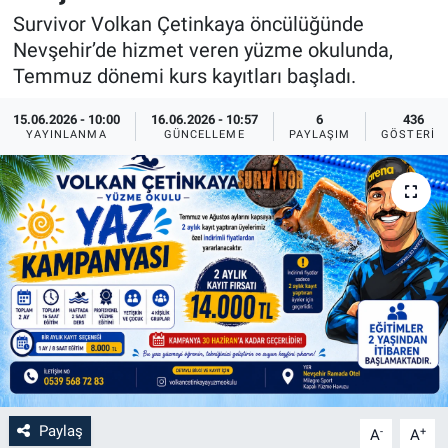
Survivor Volkan Çetinkaya öncülüğünde
Bilim-Tek
Nevşehir’de hizmet veren yüzme okulunda,
Temmuz dönemi kurs kayıtları başladı.
Teknoloji
15.06.2026 - 10:00
16.06.2026 - 10:57
6
436
YAYINLANMA
GÜNCELLEME
PAYLAŞIM
GÖSTERIM
Röportaj
Kayseri
Niğde
Aksaray
Kırşehir
Yerel
Paylaş
-
+
A
A