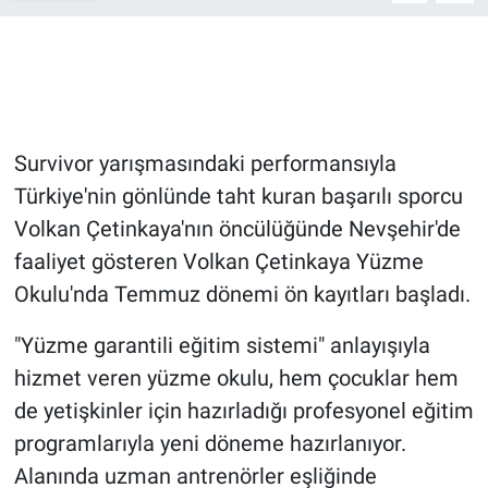
Genel
Asayiş
Kültür - Sanat
Survivor yarışmasındaki performansıyla
Politika
Türkiye'nin gönlünde taht kuran başarılı sporcu
Volkan Çetinkaya'nın öncülüğünde Nevşehir'de
Magazin
faaliyet gösteren Volkan Çetinkaya Yüzme
Çevre
Okulu'nda Temmuz dönemi ön kayıtları başladı.
Haberde İnsan
"Yüzme garantili eğitim sistemi" anlayışıyla
hizmet veren yüzme okulu, hem çocuklar hem
de yetişkinler için hazırladığı profesyonel eğitim
programlarıyla yeni döneme hazırlanıyor.
Alanında uzman antrenörler eşliğinde