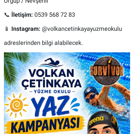
Ürgüp / Nevşehir
📞
İletişim:
0539 568 72 83
📱
Instagram:
@volkancetinkayayuzmeokulu
adreslerinden bilgi alabilecek.