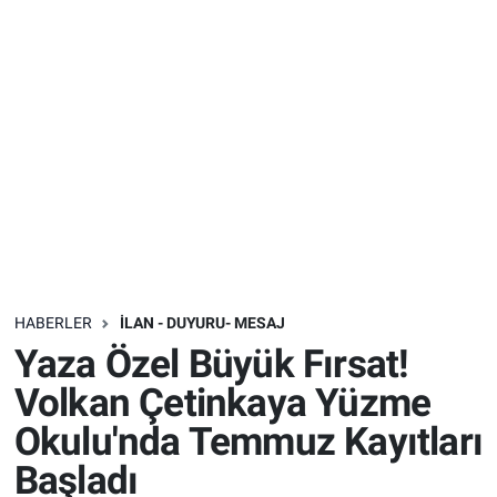
Sağlık
İlan - Duyuru- Mesaj
İlan - Duyuru- Mesaj
Yerel
Türkiye Gündemi
Türkiye Gündemi
Genel
Sizden Gelenler
Sizden Gelenler
Asayiş
Yaşam
Sağlık
Eğitim
HABERLER
İLAN - DUYURU- MESAJ
Yaza Özel Büyük Fırsat!
Kültür
Volkan Çetinkaya Yüzme
Okulu'nda Temmuz Kayıtları
3.Sayfa
Başladı
Medya