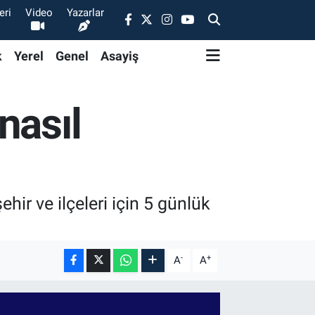
eri
Video
Yazarlar
k
Yerel
Genel
Asayiş
nasıl
ir ve ilçeleri için 5 günlük
-
+
A
A