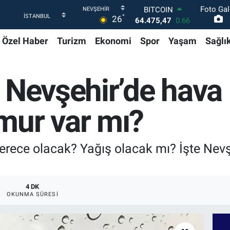
Foto Gal
DOLAR
°
26
47,5971
0.05
EURO
Özel Haber
Turizm
Ekonomi
Spor
Yaşam
Sağlı
55,1336
0.18
STERLİN
64,2534
0.22
GRAM ALTIN
 Nevşehir’de hava 
6518.23
0.39
BİST100
13.703
0
mur var mı?
BITCOIN
64.475,47
0.66
erece olacak? Yağış olacak mı? İşte Nevşeh
4 DK
OKUNMA SÜRESI