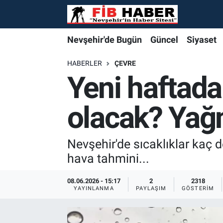
Foto Galeri
Nevşehir'de Bugün
Nevşehir'de Bugün
Nevşehir'de Bugün
Nöbetçi Eczaneler
Nevşehir'de Bugün
Güncel
Siyaset
Video
Güncel
Güncel
Güncel
Hava Durumu
HABERLER
ÇEVRE
Yeni haftada
Yazarlar
Siyaset
Siyaset
Siyaset
Trafik Durumu
olacak? Yağ
Özel Haber
Özel Haber
Özel Haber
Süper Lig Puan Durumu ve Fikstür
Turizm
Turizm
Turizm
Tüm Manşetler
Nevşehir'de sıcaklıklar kaç d
hava tahmini...
Ekonomi
Ekonomi
Ekonomi
Son Dakika Haberleri
08.06.2026 - 15:17
2
2318
YAYINLANMA
PAYLAŞIM
GÖSTERIM
Spor
Spor
Spor
Haber Arşivi
Yaşam
Gündem
Gündem