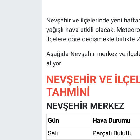
Bilim-Tek
Nevşehir ve ilçelerinde yeni hafta
yağışlı hava etkili olacak. Meteoro
Teknoloji
ilçelere göre değişmekle birlikte 
Röportaj
Aşağıda Nevşehir merkez ve ilçel
alıyor:
Kayseri
NEVŞEHİR VE İLÇE
Niğde
TAHMİNİ
Aksaray
NEVŞEHİR MERKEZ
Kırşehir
Gün
Hava Durumu
Yerel
Salı
Parçalı Bulutlu