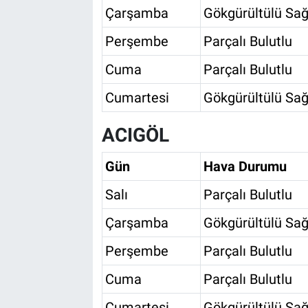
Genel
Çarşamba
Gökgürültülü Sağ
Perşembe
Parçalı Bulutlu
Asayiş
Cuma
Parçalı Bulutlu
Kültür - Sanat
Cumartesi
Gökgürültülü Sağ
Politika
ACIGÖL
Magazin
Gün
Hava Durumu
Çevre
Salı
Parçalı Bulutlu
Haberde İnsan
Çarşamba
Gökgürültülü Sağ
Perşembe
Parçalı Bulutlu
Cuma
Parçalı Bulutlu
Cumartesi
Gökgürültülü Sağ