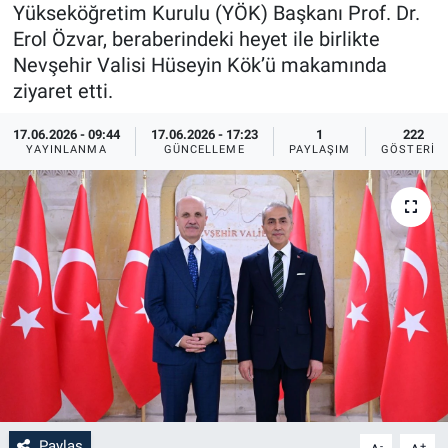
Yükseköğretim Kurulu (YÖK) Başkanı Prof. Dr.
Sağlık
İlan - Duyuru- Mesaj
İlan - Duyuru- Mesaj
Erol Özvar, beraberindeki heyet ile birlikte
Nevşehir Valisi Hüseyin Kök’ü makamında
Yerel
Türkiye Gündemi
Türkiye Gündemi
ziyaret etti.
17.06.2026 - 09:44
17.06.2026 - 17:23
1
222
Genel
Sizden Gelenler
Sizden Gelenler
YAYINLANMA
GÜNCELLEME
PAYLAŞIM
GÖSTERIM
Asayiş
Yaşam
Sağlık
Eğitim
Kültür
3.Sayfa
Medya
Paylaş
-
+