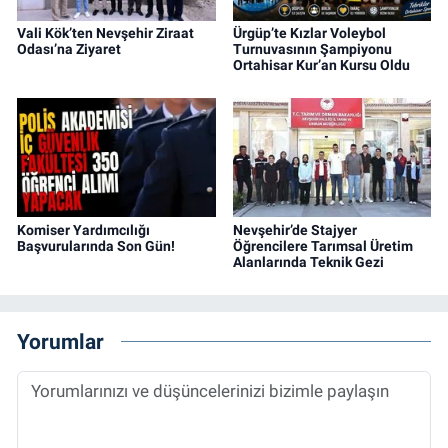
Vali Kök’ten Nevşehir Ziraat
Ürgüp’te Kızlar Voleybol
Odası’na Ziyaret
Turnuvasının Şampiyonu
Ortahisar Kur’an Kursu Oldu
Komiser Yardımcılığı
Nevşehir’de Stajyer
Başvurularında Son Gün!
Öğrencilere Tarımsal Üretim
Alanlarında Teknik Gezi
Yorumlar