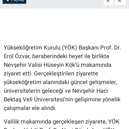
A
A
Bilim-Tek
Teknoloji
Röportaj
Yükseköğretim Kurulu (YÖK) Başkanı Prof. Dr.
Erol Özvar, beraberindeki heyet ile birlikte
Kayseri
Nevşehir Valisi Hüseyin Kök’ü makamında
Niğde
ziyaret etti. Gerçekleştirilen ziyarette
yükseköğretim alanındaki güncel gelişmeler,
Aksaray
üniversitelerin geleceği ve Nevşehir Hacı
Bektaş Veli Üniversitesi’nin gelişimine yönelik
Kırşehir
çalışmalar ele alındı.
Yerel
Valilik makamında gerçekleşen ziyarete, YÖK