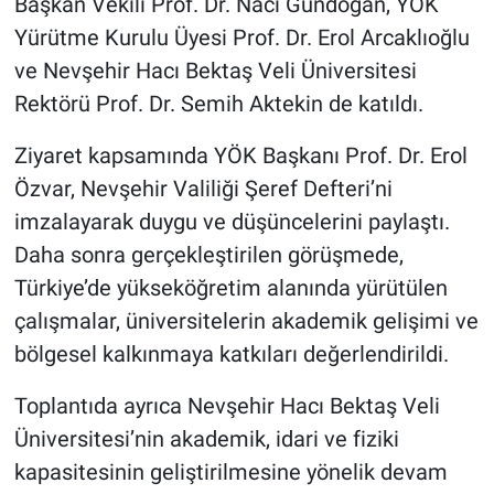
Başkan Vekili Prof. Dr. Naci Gündoğan, YÖK
Genel
Yürütme Kurulu Üyesi Prof. Dr. Erol Arcaklıoğlu
Asayiş
ve Nevşehir Hacı Bektaş Veli Üniversitesi
Rektörü Prof. Dr. Semih Aktekin de katıldı.
Kültür - Sanat
Ziyaret kapsamında YÖK Başkanı Prof. Dr. Erol
Politika
Özvar, Nevşehir Valiliği Şeref Defteri’ni
imzalayarak duygu ve düşüncelerini paylaştı.
Magazin
Daha sonra gerçekleştirilen görüşmede,
Türkiye’de yükseköğretim alanında yürütülen
Çevre
çalışmalar, üniversitelerin akademik gelişimi ve
Haberde İnsan
bölgesel kalkınmaya katkıları değerlendirildi.
Toplantıda ayrıca Nevşehir Hacı Bektaş Veli
Üniversitesi’nin akademik, idari ve fiziki
kapasitesinin geliştirilmesine yönelik devam