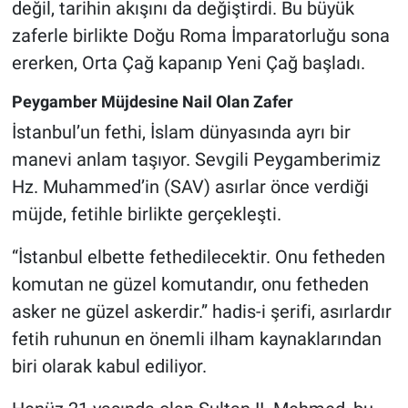
değil, tarihin akışını da değiştirdi. Bu büyük
Genel
zaferle birlikte Doğu Roma İmparatorluğu sona
Asayiş
ererken, Orta Çağ kapanıp Yeni Çağ başladı.
Kültür - Sanat
Peygamber Müjdesine Nail Olan Zafer
İstanbul’un fethi, İslam dünyasında ayrı bir
Politika
manevi anlam taşıyor. Sevgili Peygamberimiz
Hz. Muhammed’in (SAV) asırlar önce verdiği
Magazin
müjde, fetihle birlikte gerçekleşti.
Çevre
“İstanbul elbette fethedilecektir. Onu fetheden
komutan ne güzel komutandır, onu fetheden
Haberde İnsan
asker ne güzel askerdir.” hadis-i şerifi, asırlardır
fetih ruhunun en önemli ilham kaynaklarından
biri olarak kabul ediliyor.