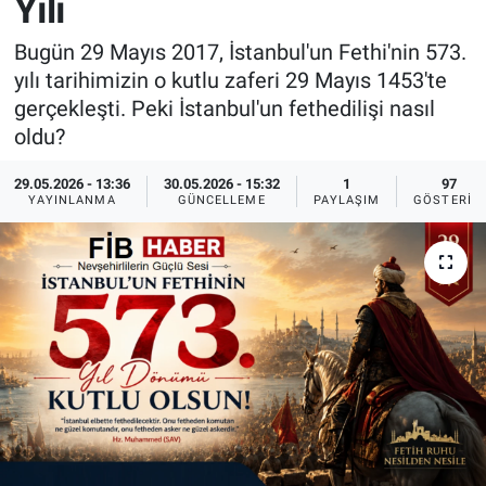
Yılı
Sağlık
İlan - Duyuru- Mesaj
İlan - Duyuru- Mesaj
Bugün 29 Mayıs 2017, İstanbul'un Fethi'nin 573.
yılı tarihimizin o kutlu zaferi 29 Mayıs 1453'te
Yerel
Türkiye Gündemi
Türkiye Gündemi
gerçekleşti. Peki İstanbul'un fethedilişi nasıl
oldu?
Genel
Sizden Gelenler
Sizden Gelenler
29.05.2026 - 13:36
30.05.2026 - 15:32
1
97
YAYINLANMA
GÜNCELLEME
PAYLAŞIM
GÖSTERIM
Asayiş
Yaşam
Sağlık
Eğitim
Kültür
3.Sayfa
Medya