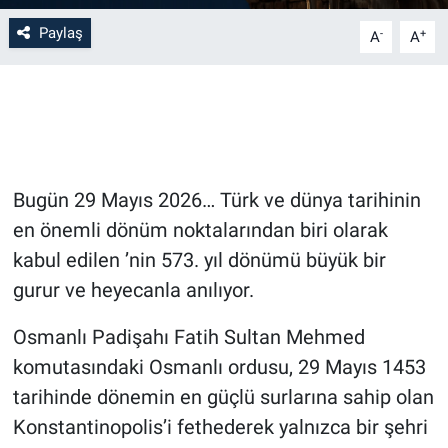
Paylaş
-
+
A
A
Bilim-Tek
Teknoloji
Röportaj
Bugün 29 Mayıs 2026… Türk ve dünya tarihinin
Kayseri
en önemli dönüm noktalarından biri olarak
Niğde
kabul edilen ’nin 573. yıl dönümü büyük bir
gurur ve heyecanla anılıyor.
Aksaray
Osmanlı Padişahı Fatih Sultan Mehmed
Kırşehir
komutasındaki Osmanlı ordusu, 29 Mayıs 1453
tarihinde dönemin en güçlü surlarına sahip olan
Yerel
Konstantinopolis’i fethederek yalnızca bir şehri