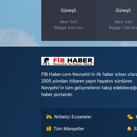
Güneşli
Güneşli
Bilim-Tek
Nem: %67
Nem: %63
Rüzgar: 6.61 m/s
Rüzgar: 7.69 m/
Teknoloji
Röportaj
Kayseri
FİB Haber.com Nevsehir'in ilk haber sitesi olar
Niğde
2005 yılından itibaren yayın hayatını sürdüren
Nevşehir'in tüm gelişmelerini takip edebileceği
Aksaray
haber portalıdır.
Kırşehir
Nöbetçi Eczaneler
Yerel
Tüm Manşetler
S