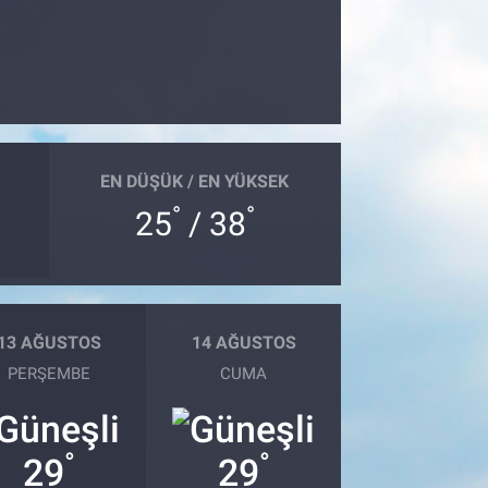
EN DÜŞÜK / EN YÜKSEK
°
°
25
/ 38
13 AĞUSTOS
14 AĞUSTOS
PERŞEMBE
CUMA
°
°
29
29