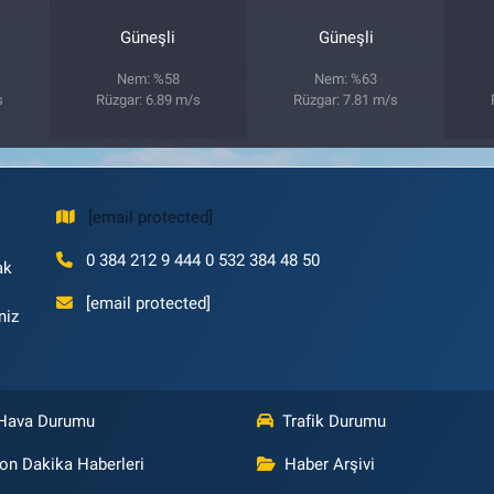
Güneşli
Güneşli
Nem: %58
Nem: %63
s
Rüzgar: 6.89 m/s
Rüzgar: 7.81 m/s
[email protected]
0 384 212 9 444 0 532 384 48 50
ak
[email protected]
niz
Hava Durumu
Trafik Durumu
on Dakika Haberleri
Haber Arşivi