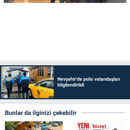
Nevşehir'de polis vatandaşları
bilgilendirildi
Bunlar da ilginizi çekebilir