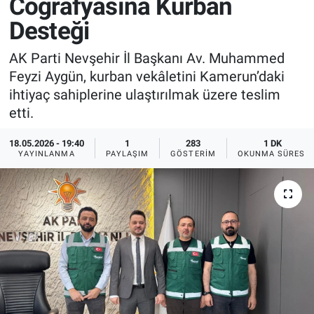
Coğrafyasına Kurban
Desteği
Sağlık
İlan - Duyuru- Mesaj
İlan - Duyuru- Mesaj
AK Parti Nevşehir İl Başkanı Av. Muhammed
Yerel
Türkiye Gündemi
Türkiye Gündemi
Feyzi Aygün, kurban vekâletini Kamerun’daki
ihtiyaç sahiplerine ulaştırılmak üzere teslim
Genel
Sizden Gelenler
Sizden Gelenler
etti.
Asayiş
Yaşam
18.05.2026 - 19:40
1
283
1 DK
YAYINLANMA
PAYLAŞIM
GÖSTERIM
OKUNMA SÜRESI
Sağlık
Eğitim
Kültür
3.Sayfa
Medya