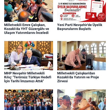
Milletvekili Emre Çalışkan,
Yeni Parti Nevşehir'de Üyelik
Kozaklı'da YHT Güzergâhı ve
Başvurularını Başlattı
Ulaşım Yatırımlarını İnceledi
MHP Nevşehir Milletvekili
Milletvekili Çalışkan'dan
Kılıç: "Terörsüz Türkiye Hedefi
Kozaklı'da Yatırım ve Proje
İçin Tarihi İmzamızı Attık"
Zirvesi