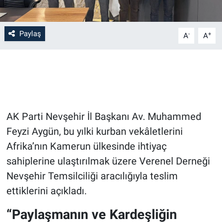
Bilim-Tek
Paylaş
-
+
A
A
Teknoloji
Röportaj
Kayseri
AK Parti Nevşehir İl Başkanı Av. Muhammed
Niğde
Feyzi Aygün, bu yılki kurban vekâletlerini
Afrika’nın Kamerun ülkesinde ihtiyaç
Aksaray
sahiplerine ulaştırılmak üzere Verenel Derneği
Nevşehir Temsilciliği aracılığıyla teslim
Kırşehir
ettiklerini açıkladı.
Yerel
“Paylaşmanın ve Kardeşliğin