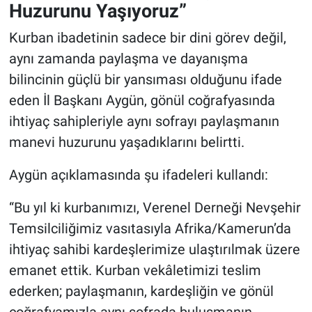
Genel
Huzurunu Yaşıyoruz”
Kurban ibadetinin sadece bir dini görev değil,
Asayiş
aynı zamanda paylaşma ve dayanışma
Kültür - Sanat
bilincinin güçlü bir yansıması olduğunu ifade
eden İl Başkanı Aygün, gönül coğrafyasında
Politika
ihtiyaç sahipleriyle aynı sofrayı paylaşmanın
manevi huzurunu yaşadıklarını belirtti.
Magazin
Aygün açıklamasında şu ifadeleri kullandı:
Çevre
“Bu yıl ki kurbanımızı, Verenel Derneği Nevşehir
Haberde İnsan
Temsilciliğimiz vasıtasıyla Afrika/Kamerun’da
ihtiyaç sahibi kardeşlerimize ulaştırılmak üzere
emanet ettik. Kurban vekâletimizi teslim
ederken; paylaşmanın, kardeşliğin ve gönül