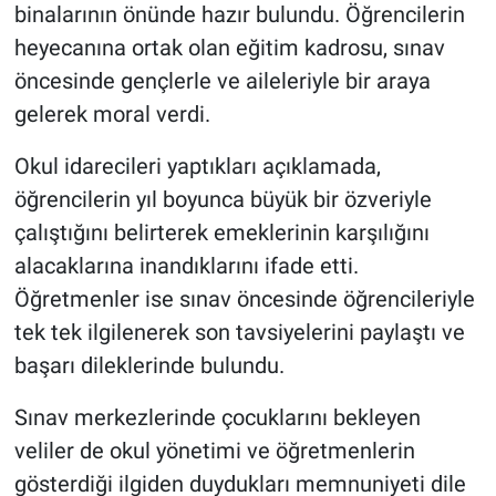
Genel
binalarının önünde hazır bulundu. Öğrencilerin
heyecanına ortak olan eğitim kadrosu, sınav
Asayiş
öncesinde gençlerle ve aileleriyle bir araya
gelerek moral verdi.
Kültür - Sanat
Okul idarecileri yaptıkları açıklamada,
Politika
öğrencilerin yıl boyunca büyük bir özveriyle
çalıştığını belirterek emeklerinin karşılığını
Magazin
alacaklarına inandıklarını ifade etti.
Çevre
Öğretmenler ise sınav öncesinde öğrencileriyle
tek tek ilgilenerek son tavsiyelerini paylaştı ve
Haberde İnsan
başarı dileklerinde bulundu.
Sınav merkezlerinde çocuklarını bekleyen
veliler de okul yönetimi ve öğretmenlerin
gösterdiği ilgiden duydukları memnuniyeti dile