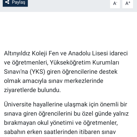
Paylaş
-
+
A
A
Bilim-Tek
Teknoloji
Röportaj
Altınyıldız Koleji Fen ve Anadolu Lisesi idareci
Kayseri
ve öğretmenleri, Yükseköğretim Kurumları
Sınavı'na (YKS) giren öğrencilerine destek
Niğde
olmak amacıyla sınav merkezlerinde
ziyaretlerde bulundu.
Aksaray
Üniversite hayallerine ulaşmak için önemli bir
Kırşehir
sınava giren öğrencilerini bu özel günde yalnız
bırakmayan okul yönetimi ve öğretmenler,
Yerel
sabahın erken saatlerinden itibaren sınav