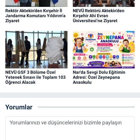
Rektör Aktekin’den Kırşehir İl
NEVÜ Rektörü Aktekin’den
Jandarma Komutanı Yıldırım’a
Kırşehir Ahi Evran
Ziyaret
Üniversitesi’ne Ziyaret
NEVÜ GSF 3 Bölüme Özel
Nar'da Sevgi Dolu Eğitimin
Yetenek Sınavı ile Toplam 103
Adresi: Özel Zeynepana
Öğrenci Alacak
Anaokulu
Yorumlar