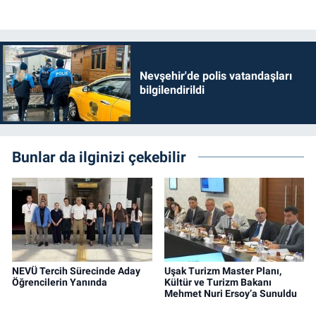
Nevşehir'de polis vatandaşları
bilgilendirildi
Bunlar da ilginizi çekebilir
NEVÜ Tercih Sürecinde Aday
Uşak Turizm Master Planı,
Öğrencilerin Yanında
Kültür ve Turizm Bakanı
Mehmet Nuri Ersoy’a Sunuldu