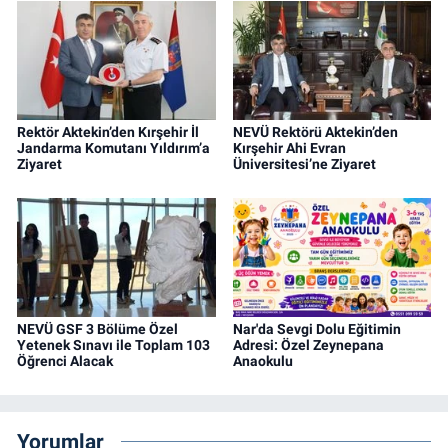
Rektör Aktekin’den Kırşehir İl
NEVÜ Rektörü Aktekin’den
Jandarma Komutanı Yıldırım’a
Kırşehir Ahi Evran
Ziyaret
Üniversitesi’ne Ziyaret
NEVÜ GSF 3 Bölüme Özel
Nar'da Sevgi Dolu Eğitimin
Yetenek Sınavı ile Toplam 103
Adresi: Özel Zeynepana
Öğrenci Alacak
Anaokulu
Yorumlar