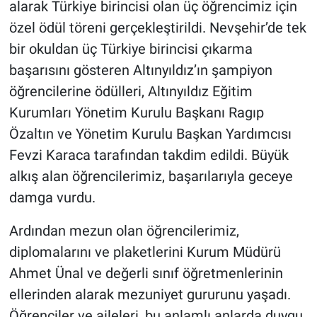
alarak Türkiye birincisi olan üç öğrencimiz için
Genel
özel ödül töreni gerçekleştirildi. Nevşehir’de tek
Asayiş
bir okuldan üç Türkiye birincisi çıkarma
başarısını gösteren Altınyıldız’ın şampiyon
Kültür - Sanat
öğrencilerine ödülleri, Altınyıldız Eğitim
Kurumları Yönetim Kurulu Başkanı Ragıp
Politika
Özaltın ve Yönetim Kurulu Başkan Yardımcısı
Magazin
Fevzi Karaca tarafından takdim edildi. Büyük
alkış alan öğrencilerimiz, başarılarıyla geceye
Çevre
damga vurdu.
Haberde İnsan
Ardından mezun olan öğrencilerimiz,
diplomalarını ve plaketlerini Kurum Müdürü
Ahmet Ünal ve değerli sınıf öğretmenlerinin
ellerinden alarak mezuniyet gururunu yaşadı.
Öğrenciler ve aileleri, bu anlamlı anlarda duygu