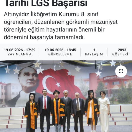
Tarihi LGS Başarısı
Sağlık
İlan - Duyuru- Mesaj
İlan - Duyuru- Mesaj
Altınyıldız İlköğretim Kurumu 8. sınıf
öğrencileri, düzenlenen görkemli mezuniyet
Yerel
Türkiye Gündemi
Türkiye Gündemi
töreniyle eğitim hayatlarının önemli bir
dönemini başarıyla tamamladı.
Genel
Sizden Gelenler
Sizden Gelenler
19.06.2026 - 17:39
19.06.2026 - 18:45
1
2893
YAYINLANMA
GÜNCELLEME
PAYLAŞIM
GÖSTERIM
Asayiş
Yaşam
Sağlık
Eğitim
Kültür
3.Sayfa
Medya