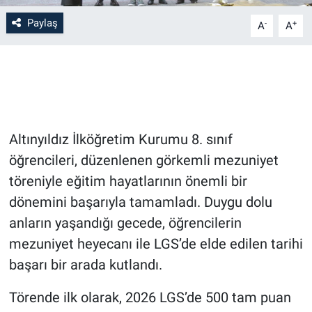
Paylaş
-
+
A
A
Bilim-Tek
Teknoloji
Röportaj
Altınyıldız İlköğretim Kurumu 8. sınıf
Kayseri
öğrencileri, düzenlenen görkemli mezuniyet
Niğde
töreniyle eğitim hayatlarının önemli bir
dönemini başarıyla tamamladı. Duygu dolu
Aksaray
anların yaşandığı gecede, öğrencilerin
mezuniyet heyecanı ile LGS’de elde edilen tarihi
Kırşehir
başarı bir arada kutlandı.
Yerel
Törende ilk olarak, 2026 LGS’de 500 tam puan