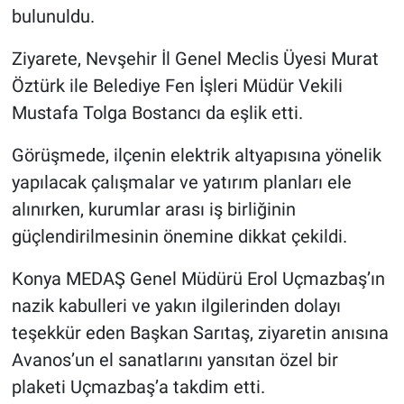
Genel
bulunuldu.
Asayiş
Ziyarete, Nevşehir İl Genel Meclis Üyesi Murat
Öztürk ile Belediye Fen İşleri Müdür Vekili
Kültür - Sanat
Mustafa Tolga Bostancı da eşlik etti.
Politika
Görüşmede, ilçenin elektrik altyapısına yönelik
yapılacak çalışmalar ve yatırım planları ele
Magazin
alınırken, kurumlar arası iş birliğinin
güçlendirilmesinin önemine dikkat çekildi.
Çevre
Konya MEDAŞ Genel Müdürü Erol Uçmazbaş’ın
Haberde İnsan
nazik kabulleri ve yakın ilgilerinden dolayı
teşekkür eden Başkan Sarıtaş, ziyaretin anısına
Avanos’un el sanatlarını yansıtan özel bir
plaketi Uçmazbaş’a takdim etti.