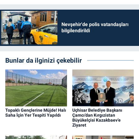
Nevşehir'de polis vatandaşları
bilgilendirildi
Bunlar da ilginizi çekebilir
Topaklı Gençlerine Müjde! Halı
Uçhisar Belediye Başkanı
Saha İçin Yer Tespiti Yapıldı
Çamcı’dan Kırgızistan
Büyükelçisi Kazakbaev’e
Ziyaret