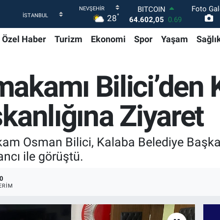
Foto Gal
DOLAR
°
28
47,5986
0.06
EURO
Özel Haber
Turizm
Ekonomi
Spor
Yaşam
Sağlı
55,0700
0.1
STERLİN
64,2438
0.21
GRAM ALTIN
akamı Bilici’den 
6518.23
0.39
BİST100
13.768
48
kanlığına Ziyaret
BITCOIN
64.602,05
0.69
Osman Bilici, Kalaba Belediye Başkanl
ncı ile görüştü.
0
ERIM