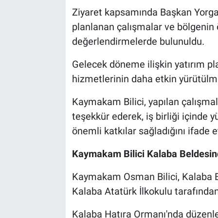
Ziyaret kapsamında Başkan Yorgan
Bilim-Tek
planlanan çalışmalar ve bölgenin ön
değerlendirmelerde bulunuldu.
Teknoloji
Gelecek döneme ilişkin yatırım pl
Röportaj
hizmetlerinin daha etkin yürütülmes
Kayseri
Kaymakam Bilici, yapılan çalışmal
teşekkür ederek, iş birliği içinde 
Niğde
önemli katkılar sağladığını ifade et
Aksaray
Kaymakam Bilici Kalaba Beldesinde
Kırşehir
Kaymakam Osman Bilici, Kalaba Bel
Kalaba Atatürk İlkokulu tarafından
Yerel
Kalaba Hatıra Ormanı'nda düzenlene