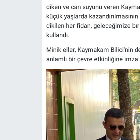
Genel
diken ve can suyunu veren Kaymaka
küçük yaşlarda kazandırılmasının
Asayiş
dikilen her fidan, geleceğimize bır
Kültür - Sanat
kullandı.
Minik eller, Kaymakam Bilici'nin d
Politika
anlamlı bir çevre etkinliğine imza 
Magazin
Çevre
Haberde İnsan