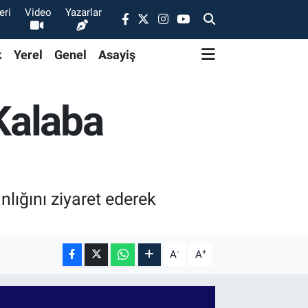
eri
Video
Yazarlar
k
Yerel
Genel
Asayiş
Kalaba
ığını ziyaret ederek
-
+
A
A