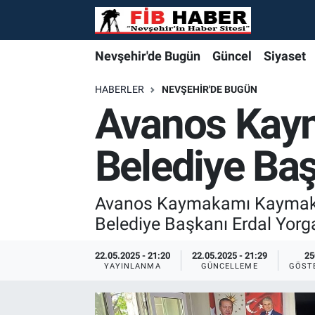
Foto Galeri
Nevşehir'de Bugün
Nevşehir'de Bugün
Nevşehir'de Bugün
Nöbetçi Eczaneler
Nevşehir'de Bugün
Güncel
Siyaset
Video
Güncel
Güncel
Güncel
Hava Durumu
HABERLER
NEVŞEHIR'DE BUGÜN
Avanos Kaym
Yazarlar
Siyaset
Siyaset
Siyaset
Trafik Durumu
Belediye Baş
Özel Haber
Özel Haber
Özel Haber
Süper Lig Puan Durumu ve Fikstür
Turizm
Turizm
Turizm
Tüm Manşetler
Avanos Kaymakamı Kaymakam 
Belediye Başkanı Erdal Yorga
Ekonomi
Ekonomi
Ekonomi
Son Dakika Haberleri
22.05.2025 - 21:20
22.05.2025 - 21:29
25
YAYINLANMA
GÜNCELLEME
GÖST
Spor
Spor
Spor
Haber Arşivi
Yaşam
Gündem
Gündem