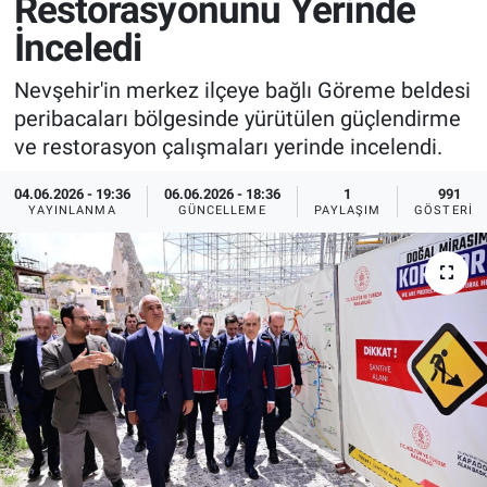
Restorasyonunu Yerinde
İnceledi
Sağlık
İlan - Duyuru- Mesaj
İlan - Duyuru- Mesaj
Nevşehir'in merkez ilçeye bağlı Göreme beldesi
Yerel
Türkiye Gündemi
Türkiye Gündemi
peribacaları bölgesinde yürütülen güçlendirme
ve restorasyon çalışmaları yerinde incelendi.
Genel
Sizden Gelenler
Sizden Gelenler
04.06.2026 - 19:36
06.06.2026 - 18:36
1
991
Asayiş
Yaşam
YAYINLANMA
GÜNCELLEME
PAYLAŞIM
GÖSTERIM
Sağlık
Eğitim
Kültür
3.Sayfa
Medya