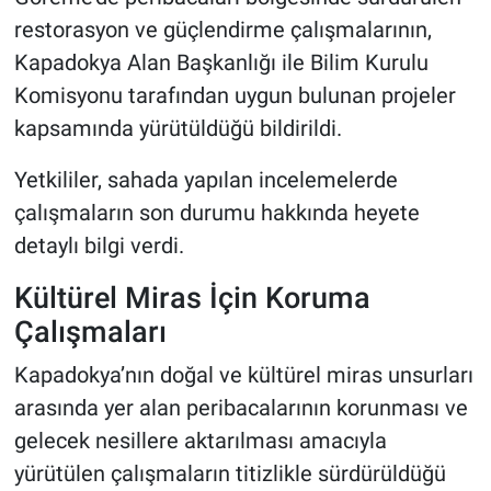
Genel
restorasyon ve güçlendirme çalışmalarının,
Kapadokya Alan Başkanlığı ile Bilim Kurulu
Asayiş
Komisyonu tarafından uygun bulunan projeler
Kültür - Sanat
kapsamında yürütüldüğü bildirildi.
Politika
Yetkililer, sahada yapılan incelemelerde
çalışmaların son durumu hakkında heyete
Magazin
detaylı bilgi verdi.
Çevre
Kültürel Miras İçin Koruma
Çalışmaları
Haberde İnsan
Kapadokya’nın doğal ve kültürel miras unsurları
arasında yer alan peribacalarının korunması ve
gelecek nesillere aktarılması amacıyla
yürütülen çalışmaların titizlikle sürdürüldüğü