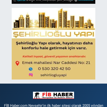
FİB Haber.com Nevsehir'in ilk haber sitesi olarak 2005 yılından