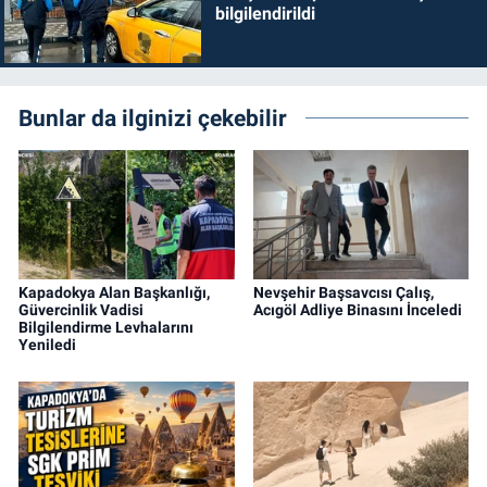
bilgilendirildi
Bunlar da ilginizi çekebilir
Kapadokya Alan Başkanlığı,
Nevşehir Başsavcısı Çalış,
Güvercinlik Vadisi
Acıgöl Adliye Binasını İnceledi
Bilgilendirme Levhalarını
Yeniledi