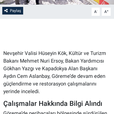
Paylaş
-
+
Bilim-Tek
A
A
Teknoloji
Röportaj
Kayseri
Nevşehir Valisi Hüseyin Kök, Kültür ve Turizm
Bakanı Mehmet Nuri Ersoy, Bakan Yardımcısı
Niğde
Gökhan Yazgı ve Kapadokya Alan Başkanı
Aydın Cem Aslanbay, Göreme’de devam eden
Aksaray
güçlendirme ve restorasyon çalışmalarını
Kırşehir
yerinde inceledi.
Çalışmalar Hakkında Bilgi Alındı
Yerel
Göreme’de peribacaları bölgesinde sürdürülen