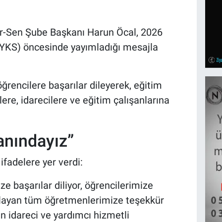
r-Sen Şube Başkanı Harun Öcal, 2026
YKS) öncesinde yayımladığı mesajla
.
rencilere başarılar dileyerek, eğitim
e, idarecilere ve eğitim çalışanlarına
anındayız”
fadelere yer verdi:
e başarılar diliyor, öğrencilerimize
rlayan tüm öğretmenlerimize teşekkür
an idareci ve yardımcı hizmetli