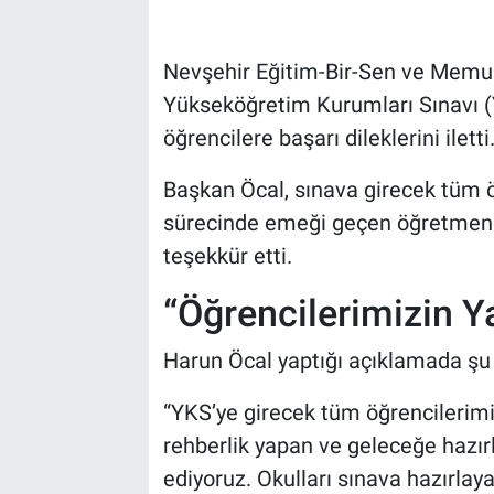
Bilim-Tek
Nevşehir Eğitim-Bir-Sen ve Memu
Yükseköğretim Kurumları Sınavı (
Teknoloji
öğrencilere başarı dileklerini iletti
Röportaj
Başkan Öcal, sınava girecek tüm öğ
sürecinde emeği geçen öğretmenler
Kayseri
teşekkür etti.
Niğde
“Öğrencilerimizin Y
Aksaray
Harun Öcal yaptığı açıklamada şu i
Kırşehir
“YKS’ye girecek tüm öğrencilerimiz
rehberlik yapan ve geleceğe hazı
Yerel
ediyoruz. Okulları sınava hazırlay