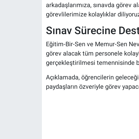
Genel
arkadaşlarımıza, sınavda görev al
görevlilerimize kolaylıklar diliyoruz
Asayiş
Sınav Sürecine Des
Kültür - Sanat
Eğitim-Bir-Sen ve Memur-Sen Nevş
Politika
görev alacak tüm personele kolaylı
gerçekleştirilmesi temennisinde 
Magazin
Açıklamada, öğrencilerin geleceğ
Çevre
paydaşların özveriyle görev yapac
Haberde İnsan