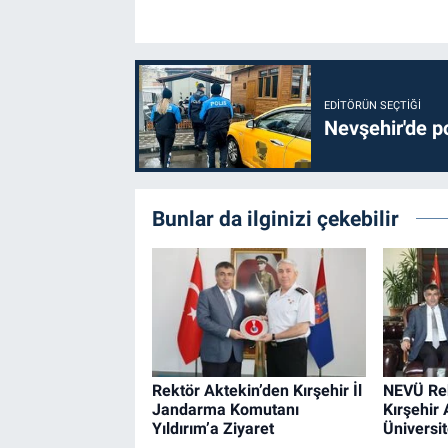
EDITÖRÜN SEÇTIĞI
Nevşehir'de po
Bunlar da ilginizi çekebilir
Rektör Aktekin’den Kırşehir İl
NEVÜ Rek
Jandarma Komutanı
Kırşehir 
Yıldırım’a Ziyaret
Üniversit