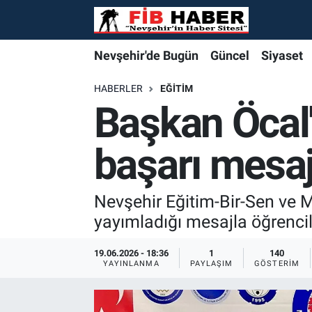
Foto Galeri
Nevşehir'de Bugün
Nevşehir'de Bugün
Nevşehir'de Bugün
Nöbetçi Eczaneler
Nevşehir'de Bugün
Güncel
Siyaset
Video
Güncel
Güncel
Güncel
Hava Durumu
HABERLER
EĞITIM
Başkan Öcal
Yazarlar
Siyaset
Siyaset
Siyaset
Trafik Durumu
başarı mesaj
Özel Haber
Özel Haber
Özel Haber
Süper Lig Puan Durumu ve Fikstür
Turizm
Turizm
Turizm
Tüm Manşetler
Nevşehir Eğitim-Bir-Sen ve
yayımladığı mesajla öğrenciler
Ekonomi
Ekonomi
Ekonomi
Son Dakika Haberleri
19.06.2026 - 18:36
1
140
YAYINLANMA
PAYLAŞIM
GÖSTERIM
Spor
Spor
Spor
Haber Arşivi
Yaşam
Gündem
Gündem