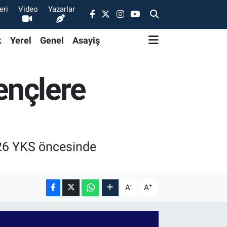
eri
Video
Yazarlar
k
Yerel
Genel
Asayiş
ençlere
26 YKS öncesinde
-
+
A
A