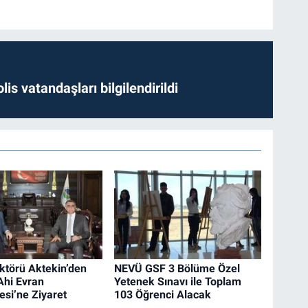
lis vatandaşları bilgilendirildi
törü Aktekin’den
NEVÜ GSF 3 Bölüme Özel
Ahi Evran
Yetenek Sınavı ile Toplam
esi’ne Ziyaret
103 Öğrenci Alacak