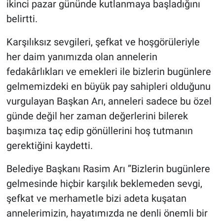
ikinci pazar gününde kutlanmaya başladığını
Genel
belirtti.
Asayiş
Karşılıksız sevgileri, şefkat ve hoşgörüleriyle
Kültür - Sanat
her daim yanımızda olan annelerin
fedakârlıkları ve emekleri ile bizlerin bugünlere
Politika
gelmemizdeki en büyük pay sahipleri olduğunu
vurgulayan Başkan Arı, anneleri sadece bu özel
Magazin
günde değil her zaman değerlerini bilerek
Çevre
başımıza taç edip gönüllerini hoş tutmanın
gerektiğini kaydetti.
Haberde İnsan
Belediye Başkanı Rasim Arı ”Bizlerin bugünlere
gelmesinde hiçbir karşılık beklemeden sevgi,
şefkat ve merhametle bizi adeta kuşatan
annelerimizin, hayatımızda ne denli önemli bir