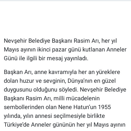
Bilim-Tek
Teknoloji
Nevşehir Belediye Başkanı Rasim Arı, her yıl
Röportaj
Mayıs ayının ikinci pazar günü kutlanan Anneler
Günü ile ilgili bir mesaj yayınladı.
Kayseri
Başkan Arı, anne kavramıyla her an yüreklere
Niğde
dolan huzur ve sevginin, Dünya’nın en güzel
Aksaray
duygusunu olduğunu söyledi. Nevşehir Belediye
Başkanı Rasim Arı, milli mücadelenin
Kırşehir
sembollerinden olan Nene Hatun’un 1955
yılında, yılın annesi seçilmesiyle birlikte
Yerel
Türkiye’de Anneler gününün her yıl Mayıs ayının