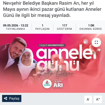
Nevşehir Belediye Başkanı Rasim Arı, her yıl
Sağlık
İlan - Duyuru- Mesaj
İlan - Duyuru- Mesaj
Mayıs ayının ikinci pazar günü kutlanan Anneler
Günü ile ilgili bir mesaj yayınladı.
Yerel
Türkiye Gündemi
Türkiye Gündemi
09.05.2026 - 13:22
1
117
1 DK
YAYINLANMA
PAYLAŞIM
GÖSTERIM
OKUNMA SÜRESI
Genel
Sizden Gelenler
Sizden Gelenler
Asayiş
Yaşam
Sağlık
Eğitim
Kültür
3.Sayfa
Paylaş
-
+
A
A
Medya