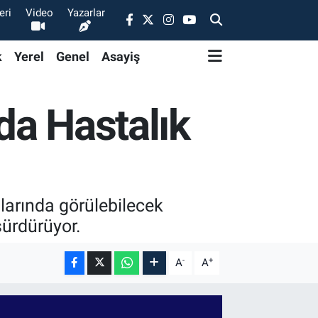
eri
Video
Yazarlar
k
Yerel
Genel
Asayiş
da Hastalık
larında görülebilecek
 sürdürüyor.
-
+
A
A