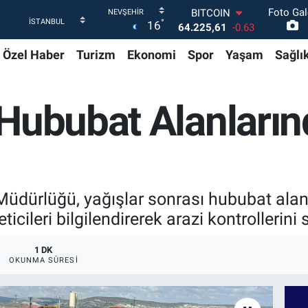
Foto Gal
DOLAR
°
16
47,6704
0
EURO
Özel Haber
Turizm
Ekonomi
Spor
Yaşam
Sağlı
55,0406
-0.08
STERLİN
64,2143
0
GRAM ALTIN
Hububat Alanların
6510.40
0.45
BİST100
13.799
70
BITCOIN
64.225,61
-0.63
Müdürlüğü, yağışlar sonrası hububat alan
ticileri bilgilendirerek arazi kontrollerini
1 DK
OKUNMA SÜRESI