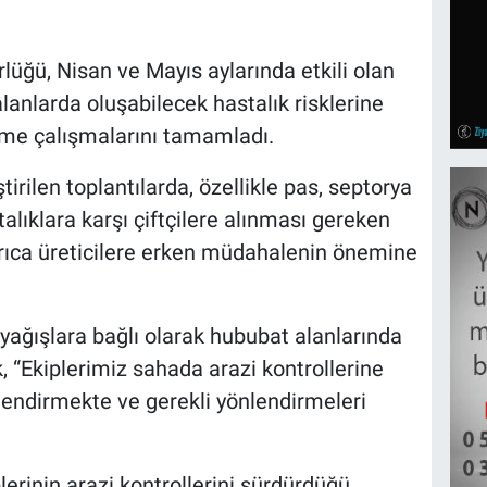
üğü, Nisan ve Mayıs aylarında etkili olan
alanlarda oluşabilecek hastalık risklerine
dirme çalışmalarını tamamladı.
irilen toplantılarda, özellikle pas, septorya
alıklara karşı çiftçilere alınması gereken
Ayrıca üreticilere erken müdahalenin önemine
ağışlara bağlı olarak hububat alanlarında
ek, “Ekiplerimiz sahada arazi kontrollerine
ilendirmekte ve gerekli yönlendirmeleri
rinin arazi kontrollerini sürdürdüğü,