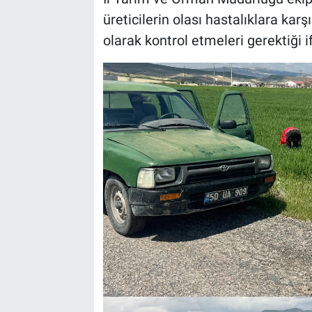
Genel
üreticilerin olası hastalıklara karşı
olarak kontrol etmeleri gerektiği i
Asayiş
Kültür - Sanat
Politika
Magazin
Çevre
Haberde İnsan