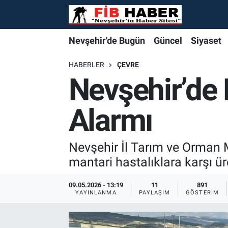
Foto Galeri
Nevşehir'de Bugün
Nevşehir'de Bugün
Nevşehir'de Bugün
Nöbetçi Eczaneler
Nevşehir'de Bugün
Güncel
Siyaset
Video
Güncel
Güncel
Güncel
Hava Durumu
HABERLER
ÇEVRE
Nevşehir’de 
Yazarlar
Siyaset
Siyaset
Siyaset
Trafik Durumu
Alarmı
Özel Haber
Özel Haber
Özel Haber
Süper Lig Puan Durumu ve Fikstür
Turizm
Turizm
Turizm
Tüm Manşetler
Nevşehir İl Tarım ve Orman 
mantari hastalıklara karşı üre
Ekonomi
Ekonomi
Ekonomi
Son Dakika Haberleri
09.05.2026 - 13:19
11
891
YAYINLANMA
PAYLAŞIM
GÖSTERIM
Spor
Spor
Spor
Haber Arşivi
Yaşam
Gündem
Gündem