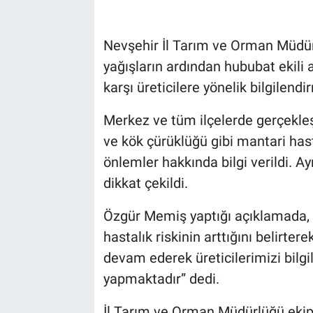
Bilim-Tek
Nevşehir İl Tarım ve Orman Müdürl
yağışların ardından hububat ekili 
Teknoloji
karşı üreticilere yönelik bilgilen
Röportaj
Merkez ve tüm ilçelerde gerçekleşt
ve kök çürüklüğü gibi mantari hast
Kayseri
önlemler hakkında bilgi verildi. 
Niğde
dikkat çekildi.
Aksaray
Özgür Memiş yaptığı açıklamada, y
hastalık riskinin arttığını belirter
Kırşehir
devam ederek üreticilerimizi bilg
yapmaktadır” dedi.
Yerel
İl Tarım ve Orman Müdürlüğü ekiple